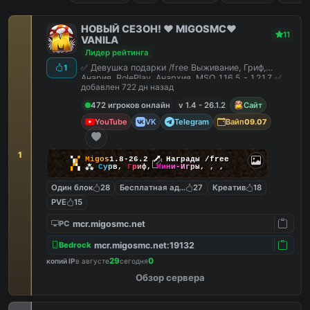
НОВЫЙ СЕЗОН! ❤️ MIGOSMC❤️
11
VANILA
Лидер рейтинга
✅ Девушка подарки /free Выживание, Гриф,
1
Анария, RolePlay, Анархия, MSO 1.16.5 - 1.21.7 ✅
добавлен 722 дн назад
472 игроков онлайн
v 1.4 - 26.1.2
Сайт
YouTube
VK
Telegram
Вайп
09.07
1
▚
▞
M
i
g
o
s
1.8-26.2
🗡
Награды /free
▞
▚
⁂
С
у
р
в
,
Г
р
и
ф
,
М
и
н
и
-
И
г
р
ы
,
,
,
Один блок
28
Бесплатная админка
27
Креатив
18
PVE
15
mcr.migosmc.net
PC
mcr.migosmc.net:19132
Bedrock
29
0
копий IP
в августе
сегодня
Обзор сервера