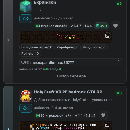
Expandion
3
1.5.2
добавлен 322 дн назад
0
4 игроков онлайн
v 1.4.7 - 1.6.4
Сайт
╔╗
:::
:::
:::
:::
:::
:::
Expandion
:::
:::
:::
:::
:::
:::
╚╝
:::
:::
:::
:::
:::
:::
+
❤
1.5.2
❤
+
2
Голодные игры
0
Херобрин
0
Вещи Бога
0
Fp help
0
mcr.expandion.su:25777
PC
0
0
копий IP
в августе
сегодня
Обзор сервера
HolyCraft VR PE bedrock GTA RP
3
Добро пожаловать в HolyCraft – уникальное
добавлен 214 дн назад
0
480 игроков онлайн
v 1.4 - 1.21.11
▚
▞
M
i
g
o
s
1.8-26.2
🗡
Награды /free
▞
▚
⁂
С
у
р
в
,
Г
р
и
ф
,
М
и
н
и
-
И
г
р
ы
,
,
,
3