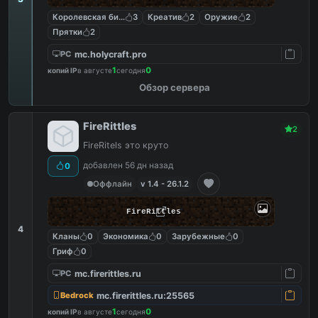
Королевская битва
3
Креатив
2
Оружие
2
Прятки
2
mc.holycraft.pro
PC
1
0
копий IP
в августе
сегодня
Обзор сервера
FireRittles
2
FireRitels это круто
добавлен 56 дн назад
0
Оффлайн
v 1.4 - 26.1.2
FireRittles
4
Кланы
0
Экономика
0
Зарубежные
0
Гриф
0
mc.firerittles.ru
PC
mc.firerittles.ru:25565
Bedrock
1
0
копий IP
в августе
сегодня