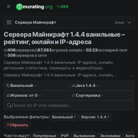
mcrating
.org
3
9
9
Сервера Майнкрафт
Меню
Сервера Майнкрафт 1.4.4 ванильные –
рейтинг, онлайн и IP-адреса
406
67,083
02:23
серверов
игроков онлайн
последний пинг
306
серверов в сети
Сервера Майнкрафт 1.4.4 ванильные: IP-адреса, онлайн,
детальная статистика, скриншоты и видеообзоры.
Сервера Майнкрафт 1.4.4 ванильные: IP-адреса, онлайн,
детальная статистика, скриншоты и видеообзоры.
Ванильный
Java 1.4.4
Игроков: от 0
Сортировка
Выбранные фильтры:
Ванильный
Версия: 1.4.4
Сбросить
Часто ищут:
Популярные
PVP
Выживание
Экономика
Антич