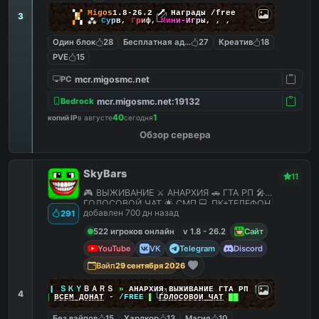
▚
▞
M
i
g
o
s
1.8-26.2
🗡
Награды /free
3
▞
▚
⁂
С
у
р
в
,
Г
р
и
ф
,
М
и
н
и
-
И
г
р
ы
,
,
,
Один блок
28
Бесплатная админка
27
Креатив
18
PVE
15
mcr.migosmc.net
PC
mcr.migosmc.net:19132
Bedrock
40
1
копий IP
в августе
сегодня
Обзор сервера
SkyBars
11
🎮 ВЫЖИВАНИЕ ⚔️ АНАРХИЯ 🚗 ГТА РП 🎤
ГОЛОСОВОЙ ЧАТ 🌟 СМП 💻 ПК+ТЕЛЕФОН
добавлен 700 дн назад
291
522 игроков онлайн
v 1.8 - 26.2
Сайт
YouTube
VK
Telegram
Discord
Вайп
29 сентября 2026
|
|
|
ＳＫＹ
ＢＡＲＳ
»
АНАРХИЯ ВЫЖИВАНИЕ ГТА РП
|
|
|
4
██
ВСЕМ ДОНАТ
-
/FREE
▌
ГОЛОСОВОЙ ЧАТ
██
Без вайпов
15
Хардкор
13
Магия
10