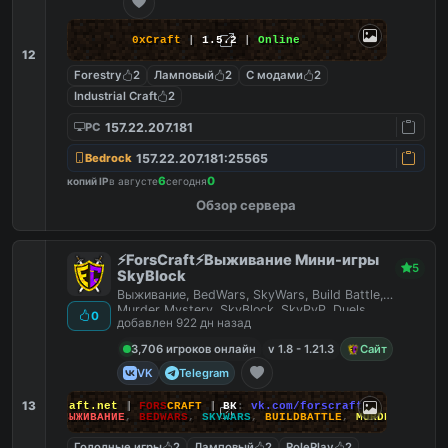
0xCraft
|
1.5.2
|
Online
12
Forestry
2
Ламповый
2
С модами
2
Industrial Craft
2
157.22.207.181
PC
157.22.207.181:25565
Bedrock
6
0
копий IP
в августе
сегодня
Обзор сервера
⚡ForsCraft⚡Выживание Мини-игры
5
SkyBlock
Выживание, BedWars, SkyWars, Build Battle,
Murder Mystery, SkyBlock, SkyPvP, Duels,
0
добавлен 922 дн назад
HideAndSeek
3,706 игроков онлайн
v 1.8 - 1.21.3
Сайт
VK
Telegram
13
йт
:
ForsCraft.net
|
FORS
CRAFT
|
ВК
:
vk.com/forscraft
ПОИГРАЙ
:
ВЫЖИВАНИЕ
,
BEDWARS
,
SKYWARS
,
BUILDBATTLE
,
MURDERMYSTERY
Голодные игры
2
Ламповый
2
RolePlay
2