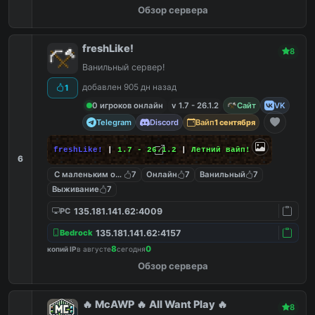
Обзор сервера
freshLike!
8
Ванильный сервер!
добавлен 905 дн назад
1
0 игроков онлайн
v 1.7 - 26.1.2
Сайт
VK
Telegram
Discord
Вайп
1 сентября
freshLike!
|
1.7 - 26.1.2
|
Летний вайп!
6
С маленьким онлайном
7
Онлайн
7
Ванильный
7
Выживание
7
135.181.141.62:4009
PC
135.181.141.62:4157
Bedrock
8
0
копий IP
в августе
сегодня
Обзор сервера
🔥 McAWP 🔥 All Want Play 🔥
8