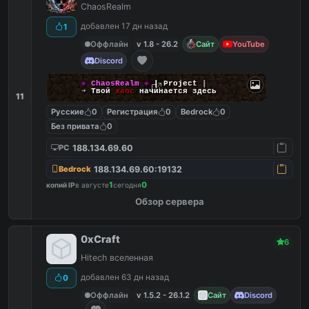
ChaosRealm
добавлен 17 дн назад
1
Оффлайн
v 1.8 - 26.2
Сайт
YouTube
Discord
◈
ChaosRealm
◈
┃ Project
┃
➜
Твой
хаос
начинается здесь
11
Русские
0
Регистрация
0
Bedrock
0
Без привата
0
188.134.69.60
PC
188.134.69.60:19132
Bedrock
1
0
копий IP
в августе
сегодня
Обзор сервера
0xCraft
6
Hitech вселенная
добавлен 63 дн назад
0
Оффлайн
v 1.5.2 - 26.1.2
Сайт
Discord