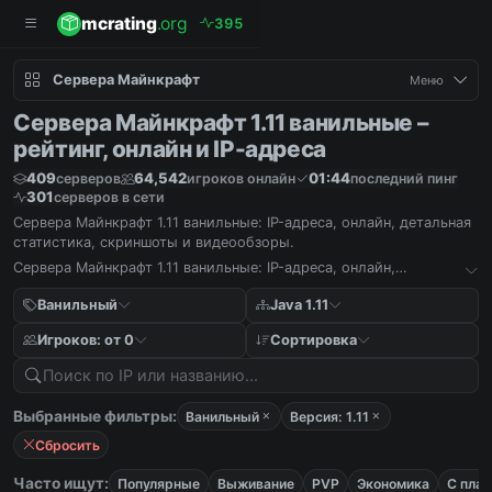
mcrating
.org
3
9
5
Сервера Майнкрафт
Меню
Сервера Майнкрафт 1.11 ванильные –
рейтинг, онлайн и IP-адреса
409
64,542
01:44
серверов
игроков онлайн
последний пинг
301
серверов в сети
Сервера Майнкрафт 1.11 ванильные: IP-адреса, онлайн, детальная
статистика, скриншоты и видеообзоры.
Сервера Майнкрафт 1.11 ванильные: IP-адреса, онлайн,
детальная статистика, скриншоты и видеообзоры.
Ванильный
Java 1.11
Игроков: от 0
Сортировка
Выбранные фильтры:
Ванильный
Версия: 1.11
Сбросить
Часто ищут:
Популярные
Выживание
PVP
Экономика
С пла