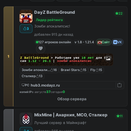
DayZ BattleGround
22
Лидер рейтинга
Зомби апокалипсис!
3
добавлен 915 дн назад
127 игроков онлайн
v 1.8 - 1.21.4
Сайт
VK
1
DayZ BattleGround
> Работаем уже
10 лет
для Вас!
Версия
1.12 - 26.1
|
зомби апокалипсис
Зомби апокалипсис
16
Brawl Stars
15
Fly
15
Сталкер
13
hub3.mcdayz.ru
PC
37
0
копий IP
в августе
сегодня
Обзор сервера
MixMine | Анархия, МСО, Сталкер
11
Лучший сервер в Майнкрафт