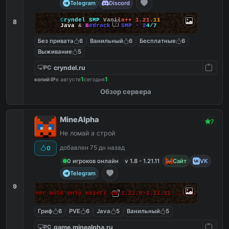
Telegram
Discord
C
r
y
n
d
e
l
S
M
P
V
a
n
i
l
a
+
+
1
.
2
1
.
1
1
8
J
a
v
a
&
B
e
d
r
o
c
k
·
S
M
P
·
2
4
/
7
Без привата
6
Ванильный
6
Бесплатные
6
Выживание
5
cryndel.ru
PC
1
1
копий IP
в августе
сегодня
Обзор сервера
MineAlpha
7
Не ломай а строй
добавлен 75 дн назад
0
0 игроков онлайн
v 1.8 - 1.21.11
Сайт
VK
Telegram
9
 makes banner motd only exists on 1.21.9-1.21.11 , this massage 
Гриф
6
PVE
6
Java
5
Ванильный
5
game.minealpha.ru
PC