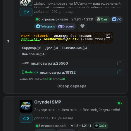
Добро пожаловать на MCawp — ваш идеальный
Minecraft-сервер, где каждый найдет что-то по
добавлен 202 дн назад
2
душе!
0 игроков онлайн
v 1.8.1 - 1.21.11
Сайт
VK
Telegram
Discord
McAWP Network
- Анархия без правил!
ВОЙС ЧАТ
•
Бесплатные донаты
(/code free)
7
Хардкор
6
Дюп
4
Выживание
4
Ламповый
4
mc.mcawp.ru:25560
PC
mc.mcawp.ru:19132
Bedrock
30
0
копий IP
в августе
сегодня
Обзор сервера
Cryndel SMP
7
Заходи хоть с Java хоть с Bedrock, Ждем тебя!
добавлен 120 дн назад
0
3 игроков онлайн
v 1.8 - 1.21.11
Сайт