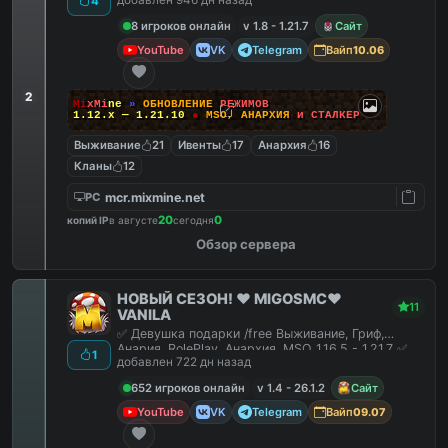
добавлен 946 дн назад
4
8 игроков онлайн
v 1.8 - 1.21.7
Сайт
YouTube
VK
Telegram
Вайп
10.06
2
M
i
x
M
i
n
e
»
О
Б
Н
О
В
Л
Е
Н
И
Е
Р
Е
Ж
И
М
О
В
1.12.x — 1.21.10
●
M
S
O
,
А
Н
А
Р
Х
И
Я
и
С
Т
А
Л
К
Е
Р
Выживание
21
Ивенты
17
Анархия
16
Кланы
12
mcr.mixmine.net
PC
20
0
копий IP
в августе
сегодня
Обзор сервера
НОВЫЙ СЕЗОН! ❤️ MIGOSMC❤️
11
VANILA
✅ Девушка подарки /free Выживание, Гриф,
Анария, RolePlay, Анархия, MSO 1.16.5 - 1.21.7 ✅
1
добавлен 722 дн назад
652 игроков онлайн
v 1.4 - 26.1.2
Сайт
YouTube
VK
Telegram
Вайп
09.07