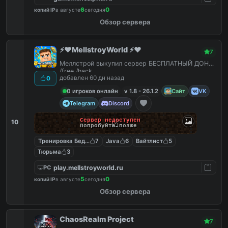
6
0
копий IP
в августе
сегодня
Обзор сервера
⚡️❤️MellstroyWorld ⚡️❤️
7
Меллстрой выкупил сервер БЕСПЛАТНЫЙ ДОНАТ
/free /hack
добавлен 60 дн назад
0
0 игроков онлайн
v 1.8 - 26.1.2
Сайт
VK
Telegram
Discord
Сервер недоступен
10
Попробуйте позже
Тренировка Бед Варс
7
Java
6
Вайтлист
5
Тюрьма
3
play.mellstroyworld.ru
PC
5
0
копий IP
в августе
сегодня
Обзор сервера
ChaosRealm Project
7