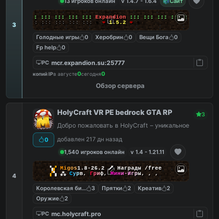
13 игроков онлайн
v 1.4.7 - 1.6.4
Сайт
╔╗
:::
:::
:::
:::
:::
:::
Expandion
:::
:::
:::
:::
:::
:::
╚╝
:::
:::
:::
:::
:::
:::
+
❤
1.5.2
❤
+
3
Голодные игры
0
Херобрин
0
Вещи Бога
0
Fp help
0
mcr.expandion.su:25777
PC
0
0
копий IP
в августе
сегодня
Обзор сервера
HolyCraft VR PE bedrock GTA RP
3
Добро пожаловать в HolyCraft – уникальное
добавлен 217 дн назад
0
1,540 игроков онлайн
v 1.4 - 1.21.11
▚
▞
M
i
g
o
s
1.8-26.2
🗡
Награды /free
▞
▚
⁂
С
у
р
в
,
Г
р
и
ф
,
М
и
н
и
-
И
г
р
ы
,
,
,
4
Королевская битва
3
Прятки
2
Креатив
2
Оружие
2
mc.holycraft.pro
PC