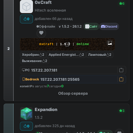
0xCraft
6
Hitech вселенная
добавлен 66 дн назад
0
Оффлайн
v 1.5.2 - 26.1.2
Сайт
Discord
0xCraft
|
1.5.2
|
Online
2
Херобрин
2
Applied Energistics 2
2
Ламповый
2
Выживание
2
157.22.207.181
PC
157.22.207.181:25565
Bedrock
7
0
копий IP
в августе
сегодня
Обзор сервера
Expandion
3
1.5.2
добавлен 325 дн назад
0