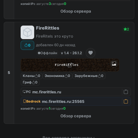
3
0
копий IP
в августе
сегодня
Обзор сервера
FireRittles
2
FireRitels это круто
добавлен 60 дн назад
0
Оффлайн
v 1.4 - 26.1.2
FireRittles
5
Кланы
0
Экономика
0
Зарубежные
0
Гриф
0
mc.firerittles.ru
PC
mc.firerittles.ru:25565
Bedrock
1
0
копий IP
в августе
сегодня
Обзор сервера
Все сервера загружены.