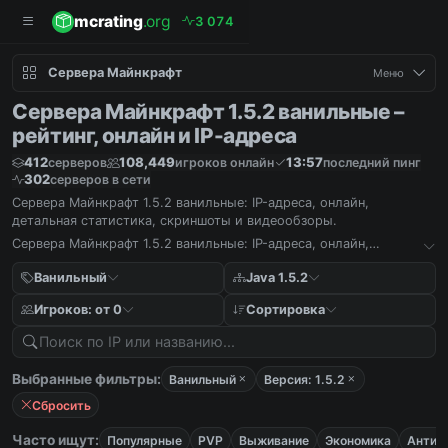
mcrating
.org
3
0
7
4
Сервера Майнкрафт
Меню
Сервера Майнкрафт 1.5.2 ванильные –
рейтинг, онлайн и IP-адреса
412
108,449
13:57
серверов
игроков онлайн
последний пинг
302
серверов в сети
Сервера Майнкрафт 1.5.2 ванильные: IP-адреса, онлайн,
детальная статистика, скриншоты и видеообзоры.
Сервера Майнкрафт 1.5.2 ванильные: IP-адреса, онлайн,
детальная статистика, скриншоты и видеообзоры.
Ванильный
Java 1.5.2
Игроков: от 0
Сортировка
Выбранные фильтры:
Ванильный
Версия: 1.5.2
Сбросить
Часто ищут:
Популярные
PVP
Выживание
Экономика
Антич