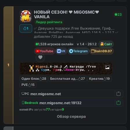
НОВЫЙ СЕЗОН! ❤️ MIGOSMC❤️
23
VANILA
Лидер рейтинга
✅ Девушка подарки /free Выживание, Гриф,
1
Анария, RolePlay, Анархия, MSO 1.16.5 - 1.21.7 ✅
добавлен 725 дн назад
1,528 игроков онлайн
v 1.4 - 26.1.2
Сайт
YouTube
VK
Telegram
Вайп
09.07
1
▚
▞
M
i
g
o
s
1.8-26.2
🗡
Награды /free
▞
▚
⁂
С
у
р
в
,
Г
р
и
ф
,
М
и
н
и
-
И
г
р
ы
,
,
,
Один блок
28
Бесплатная админка
27
Креатив
19
PVE
15
mcr.migosmc.net
PC
mcr.migosmc.net:19132
Bedrock
77
9
копий IP
в августе
сегодня
Обзор сервера