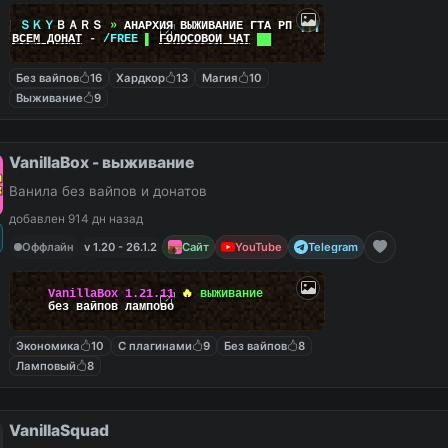
|
|
ＳＫＹ
ＢＡＲＳ
»
АНАРХИЯ ВЫЖИВАНИЕ ГТА РП
|
|
|
██
ВСЕМ ДОНАТ
-
/FREE
▌
ГОЛОСОВОЙ ЧАТ
██
Без вайпов
16
Хардкор
13
Магия
10
Выживание
9
VanillaBox - выживание
Ванила без вайпов и донатов
добавлен 914 дн назад
Оффлайн
v 1.20 - 26.1.2
Сайт
YouTube
Telegram
VanillaBox
1.21.11
🔥
выживание
без вайпов лампово
Экономика
10
С плагинами
9
Без вайпов
8
Ламповый
8
VanillaSquad