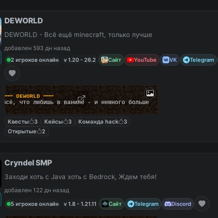
DEWORLD
DEWORLD - Всё ещё minecraft, только лучше
добавлен 593 дн назад
2 игроков онлайн
v 1.20 - 26.2
Сайт
YouTube
VK
Telegram
╍
╍
╍
ᴅ
ᴇ
ᴡ
ᴏ
ʀ
ʟ
ᴅ
╍
╍
╍
В
с
ё
,
ч
т
о
л
ю
б
и
ш
ь
в
в
а
н
и
л
е
-
и
н
е
м
н
о
г
о
б
о
л
ь
ш
е
Квесты
3
Кейсы
3
Команда hack
3
Открытые
2
Cryndel SMP
Заходи хоть с Java хоть с Bedrock, Ждем тебя!
добавлен 122 дн назад
5 игроков онлайн
v 1.8 - 1.21.11
Сайт
Telegram
Discord