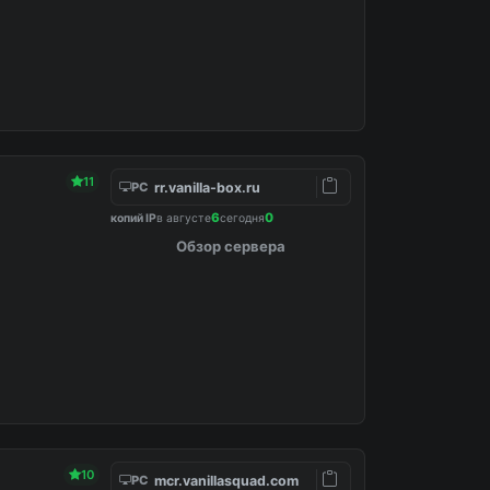
11
rr.vanilla-box.ru
PC
6
0
копий IP
в августе
сегодня
Обзор сервера
10
mcr.vanillasquad.com
PC