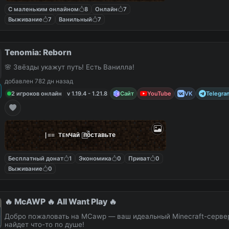
С маленьким онлайном
8
Онлайн
7
Выживание
7
Ванильный
7
Tenomia: Reborn
🌸 Звёзды укажут путь! Есть Ванилла!
добавлен 782 дн назад
2 игроков онлайн
v 1.19.4 - 1.21.8
Сайт
YouTube
VK
Telegra
|
≡
≡
T
ᴇ
ɴ
Чай поставьте
Бесплатный донат
1
Экономика
0
Приват
0
Выживание
0
🔥 McAWP 🔥 All Want Play 🔥
Добро пожаловать на MCawp — ваш идеальный Minecraft-сервер
найдет что-то по душе!