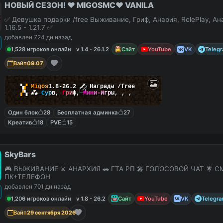
НОВЫЙ СЕЗОН! ❤️ MIGOSMC❤️ VANILA
✅ Девушка подарки /free Выживание, Гриф, Анария, RolePlay, А
1.16.5 - 1.21.7 ✅
добавлен 724 дн назад
1,528 игроков онлайн
v 1.4 - 26.1.2
Сайт
YouTube
VK
Teleg
Вайп
09.07
▚
▞
M
i
g
o
s
1.8-26.2
🗡
Награды /free
▞
▚
⁂
С
у
р
в
,
Г
р
и
ф
,
М
и
н
и
-
И
г
р
ы
,
,
,
Один блок
28
Бесплатная админка
27
Креатив
18
PVE
15
SkyBars
🎮 ВЫЖИВАНИЕ ⚔️ АНАРХИЯ 🚗 ГТА РП 🎤 ГОЛОСОВОЙ ЧАТ 🌟 С
ПК+ТЕЛЕФОН
добавлен 701 дн назад
1,206 игроков онлайн
v 1.8 - 26.2
Сайт
YouTube
VK
Telegr
Вайп
29 сентября 2026