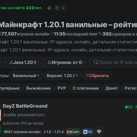
час на сайте:
2
2
2
чел.
айнкрафт 1.20.1 ванильные – рейтин
77,507
11:35
302
игроков онлайн
последний пинг
серверов в 
фт 1.20.1 ванильные: IP-адреса, онлайн, детальная статист
фт 1.20.1 ванильные: IP-адреса, онлайн, детальная статисти
Java 1.20.1
Игроков: от 0
тры:
Ванильный
Версия: 1.20.1
Сбросить
пулярные
Выживание
PVP
С плагинами
Донат
Регис
DayZ BattleGround
22
Зомби апокалипсис!
добавлен 916 дн назад
187 игроков онлайн
v 1.8 - 1.21.4
Сайт
VK