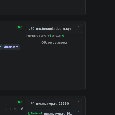
8
mc.tenomiareborn.xyz
PC
3
0
копий IP
в августе
сегодня
Обзор сервера
m
Discord
8
mc.mcawp.ru:25560
PC
, где каждый
mc.mcawp.ru:19132
Bedrock