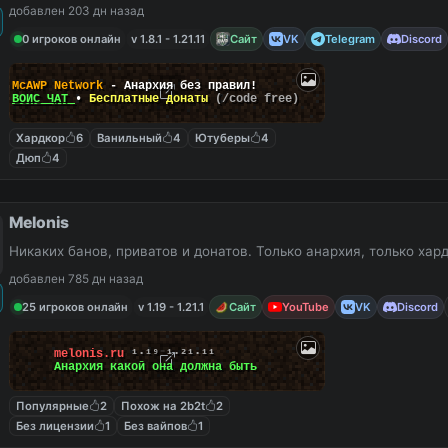
добавлен 203 дн назад
0 игроков онлайн
v 1.8.1 - 1.21.11
Сайт
VK
Telegram
Discord
McAWP Network
- Анархия без правил!
ВОЙС ЧАТ
•
Бесплатные донаты
(/code free)
Хардкор
6
Ванильный
4
Ютуберы
4
Дюп
4
Melonis
Никаких банов, приватов и донатов. Только анархия, только хар
добавлен 785 дн назад
25 игроков онлайн
v 1.19 - 1.21.1
Сайт
YouTube
VK
Discord
melonis.ru
¹⋅¹⁹
⁻
¹⋅²¹⋅¹¹
Анархия какой она должна быть
Популярные
2
Похож на 2b2t
2
Без лицензии
1
Без вайпов
1