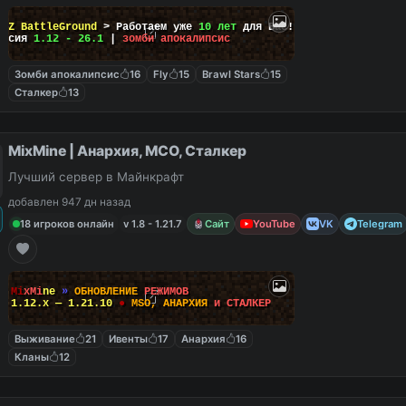
ayZ BattleGround
> Работаем уже
10 лет
для Вас!
ерсия
1.12 - 26.1
|
зомби апокалипсис
Зомби апокалипсис
16
Fly
15
Brawl Stars
15
Сталкер
13
MixMine | Анархия, МСО, Сталкер
Лучший сервер в Майнкрафт
добавлен 947 дн назад
18 игроков онлайн
v 1.8 - 1.21.7
Сайт
YouTube
VK
Telegram
M
i
x
M
i
n
e
»
О
Б
Н
О
В
Л
Е
Н
И
Е
Р
Е
Ж
И
М
О
В
1.12.x — 1.21.10
●
M
S
O
,
А
Н
А
Р
Х
И
Я
и
С
Т
А
Л
К
Е
Р
Выживание
21
Ивенты
17
Анархия
16
Кланы
12