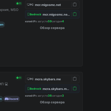
11
mcr.migosmc.net
PC
нархия, MSO
mcr.migosmc.net:19132
Bedrock
59
4
копий IP
в августе
сегодня
ram
Обзор сервера
11
mcra.skybars.me
PC
МП 💻
mcra.skybars.me:19132
Bedrock
36
3
копий IP
в августе
сегодня
am
Discord
Обзор сервера