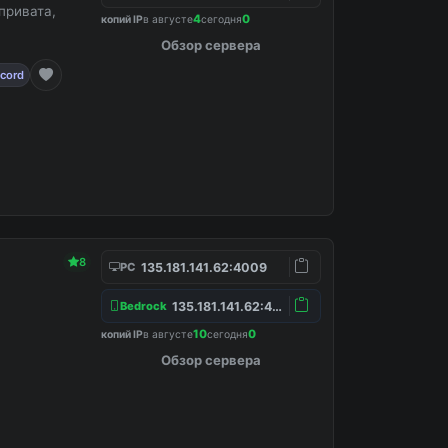
привата,
4
0
копий IP
в августе
сегодня
Обзор сервера
scord
8
135.181.141.62:4009
PC
135.181.141.62:4157
Bedrock
10
0
копий IP
в августе
сегодня
Обзор сервера