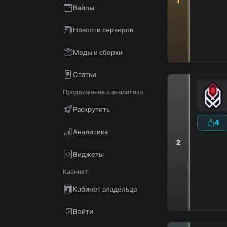
1
Вайпы
D
В
Новости серверов
Моды и сборки
Статьи
Продвижение и аналитика
Раскрутить
4
Аналитика
2
Виджеты
Кабинет
Кабинет владельца
Войти