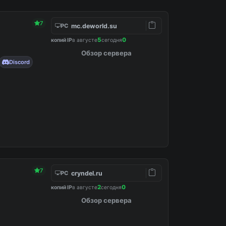
7
mc.deworld.su
PC
5
0
копий IP
в августе
сегодня
Обзор сервера
Discord
7
cryndel.ru
PC
2
0
копий IP
в августе
сегодня
Обзор сервера