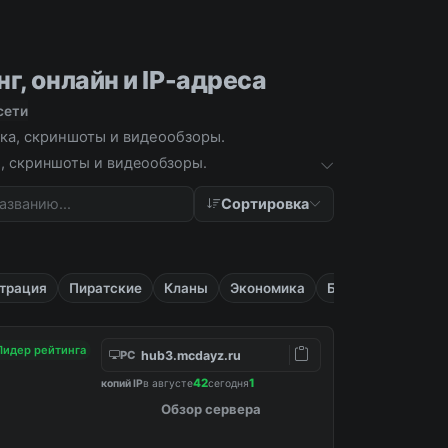
г, онлайн и IP-адреса
сети
ика, скриншоты и видеообзоры.
ка, скриншоты и видеообзоры.
Сортировка
трация
Пиратские
Кланы
Экономика
Бесплатные
Лидер рейтинга
hub3.mcdayz.ru
PC
42
1
копий IP
в августе
сегодня
Обзор сервера