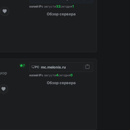
32
1
копий IP
в августе
сегодня
Обзор сервера
7
mc.melonis.ru
PC
дкор
4
0
копий IP
в августе
сегодня
Обзор сервера