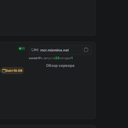
11
mcr.mixmine.net
PC
23
1
копий IP
в августе
сегодня
Обзор сервера
Вайп
10.06