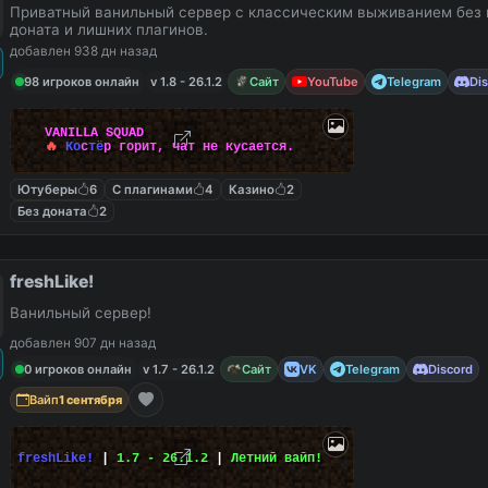
Приватный ванильный сервер с классическим выживанием без 
доната и лишних плагинов.
добавлен 938 дн назад
98 игроков онлайн
v 1.8 - 26.1.2
Сайт
YouTube
Telegram
Di
V
A
N
I
L
L
A
S
Q
U
A
D
🔥
К
о
с
т
ё
р
г
о
р
и
т
,
ч
а
т
н
е
к
у
с
а
е
т
с
я
.
Ютуберы
6
С плагинами
4
Казино
2
Без доната
2
freshLike!
Ванильный сервер!
добавлен 907 дн назад
0 игроков онлайн
v 1.7 - 26.1.2
Сайт
VK
Telegram
Discord
Вайп
1 сентября
freshLike!
|
1.7 - 26.1.2
|
Летний вайп!