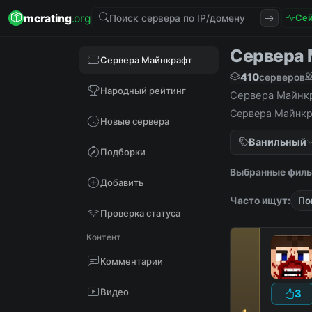
mcrating
.org
Сей
Сервера М
Сервера Майнкрафт
410
серверов
Народный рейтинг
Сервера Майнкра
Сервера Майнкра
Новые сервера
Ванильный
Подборки
Выбранные филь
Добавить
Часто ищут:
По
Проверка статуса
Контент
Комментарии
Видео
3