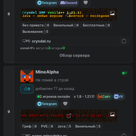
Telegram
Discord
C
r
y
n
d
e
l
S
M
P
V
a
n
i
l
a
+
+
1
.
2
1
.
1
1
8
J
a
v
a
—
л
ю
б
ы
е
в
е
р
с
и
и
·
B
e
d
r
o
c
k
—
п
о
с
л
е
д
н
я
я
Без привата
6
Ванильный
6
Бесплатные
6
Выживание
5
cryndel.ru
PC
2
0
копий IP
в августе
сегодня
Обзор сервера
MineAlpha
7
Не ломай а строй
добавлен 77 дн назад
0
2 игроков онлайн
v 1.8 - 1.21.11
Сайт
VK
Telegram
9
 makes banner motd only exists on 1.21.9-1.21.11 , this massage 
Гриф
6
PVE
6
Java
5
Ванильный
5
game.minealpha.ru
PC