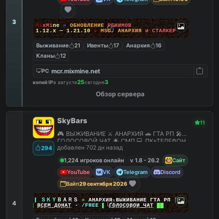
3
M
i
x
M
i
n
e
»
О
Б
Н
О
В
Л
Е
Н
И
Е
Р
Е
Ж
И
М
О
В
1.12.x — 1.21.10
●
M
S
O
,
А
Н
А
Р
Х
И
Я
и
С
Т
А
Л
К
Е
Р
Выживание
21
Ивенты
17
Анархия
16
Кланы
12
mcr.mixmine.net
PC
25
3
копий IP
в августе
сегодня
Обзор сервера
SkyBars
11
🎮 ВЫЖИВАНИЕ ⚔️ АНАРХИЯ 🚗 ГТА РП 🎤
ГОЛОСОВОЙ ЧАТ 🌟 СМП 💻 ПК+ТЕЛЕФОН
добавлен 702 дн назад
294
1,224 игроков онлайн
v 1.8 - 26.2
Сайт
YouTube
VK
Telegram
Discord
Вайп
29 сентября 2026
|
|
|
ＳＫＹ
ＢＡＲＳ
»
АНАРХИЯ ВЫЖИВАНИЕ ГТА РП
|
|
|
4
██
ВСЕМ ДОНАТ
-
/FREE
▌
ГОЛОСОВОЙ ЧАТ
██