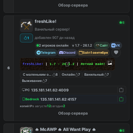
Обзор сервера
freshLike!
8
Ванильный сервер!
добавлен 907 дн назад
1
2 игроков онлайн
v 1.7 - 26.1.2
Сайт
VK
Telegram
Discord
Вайп
1 сентября
freshLike!
|
1.7 - 26.1.2
|
Летний вайп!
6
С маленьким онлайном
8
Онлайн
7
Ванильный
7
Выживание
7
135.181.141.62:4009
PC
135.181.141.62:4157
Bedrock
12
2
копий IP
в августе
сегодня
Обзор сервера
🔥 McAWP 🔥 All Want Play 🔥
8