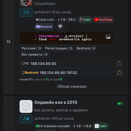
ChaosRealm
добавлен 18 дн назад
1
Оффлайн
v 1.8 - 26.2
Сайт
YouTube
Discord
◈
ChaosRealm
◈
┃ Project
┃
➜
Твой
хаос
начинается здесь
11
Русские
0
Регистрация
0
Bedrock
0
Без привата
0
188.134.69.60
PC
188.134.69.60:19132
Bedrock
1
0
копий IP
в августе
сегодня
Обзор сервера
Олдмайн как в 2015
6
Без доната, вайпов и админок
добавлен 365 дн назад
0
24 игроков онлайн
v 1.8 - 1.8.8
Сайт