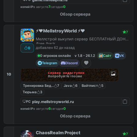
7
0
копий IP
в августе
сегодня
Обзор сервера
⚡️❤️MellstroyWorld ⚡️❤️
7
Меллстрой выкупил сервер БЕСПЛАТНЫЙ ДОНАТ
/free /hack
добавлен 62 дн назад
0
0 игроков онлайн
v 1.8 - 26.1.2
Сайт
VK
Telegram
Discord
Сервер недоступен
10
Попробуйте позже
Тренировка Бед Варс
7
Java
6
Вайтлист
5
Тюрьма
3
play.mellstroyworld.ru
PC
6
0
копий IP
в августе
сегодня
Обзор сервера
ChaosRealm Project
7