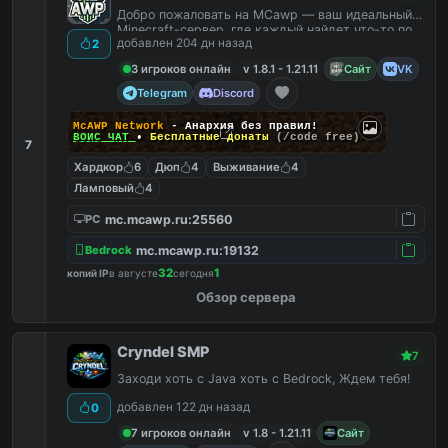
Добро пожаловать на MCawp — ваш идеальный
Minecraft-сервер, где каждый найдет что-то по
добавлен 204 дн назад
2
душе!
3 игроков онлайн
v 1.8.1 - 1.21.11
Сайт
VK
Telegram
Discord
McAWP Network
- Анархия без правил!
ВОЙС ЧАТ
•
Бесплатные донаты
(/code free)
7
Хардкор
6
Дюп
4
Выживание
4
Ламповый
4
mc.mcawp.ru:25560
PC
mc.mcawp.ru:19132
Bedrock
32
1
копий IP
в августе
сегодня
Обзор сервера
Cryndel SMP
7
Заходи хоть с Java хоть с Bedrock, Ждем тебя!
добавлен 122 дн назад
0
7 игроков онлайн
v 1.8 - 1.21.11
Сайт