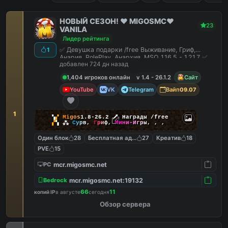
НОВЫЙ СЕЗОН! ❤️ MIGOSMC❤️
23
VANILA
Лидер рейтинга
✅ Девушка подарки /free Выживание, Гриф,
1
Анария, RolePlay, Анархия, MSO 1.16.5 - 1.21.7 ✅
добавлен 724 дн назад
1,404 игроков онлайн
v 1.4 - 26.1.2
Сайт
YouTube
VK
Telegram
Вайп
09.07
1
▚
▞
M
i
g
o
s
1.8-26.2
🗡
Награды /free
▞
▚
⁂
С
у
р
в
,
Г
р
и
ф
,
М
и
н
и
-
И
г
р
ы
,
,
,
Один блок
28
Бесплатная админка
27
Креатив
18
PVE
15
mcr.migosmc.net
PC
mcr.migosmc.net:19132
Bedrock
66
11
копий IP
в августе
сегодня
Обзор сервера