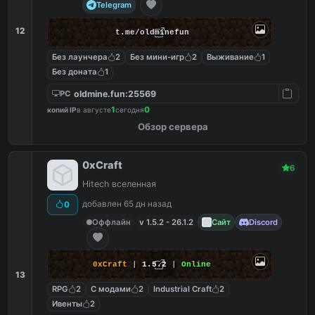
Telegram
12
t.me/oldminefun
Без лаунчера
2
Без мини-игр
2
Выживание
1
Без доната
1
oldmine.fun:25569
PC
1
0
копий IP
в августе
сегодня
Обзор сервера
0xCraft
6
Hitech вселенная
добавлен 65 дн назад
0
Оффлайн
v 1.5.2 - 26.1.2
Сайт
Discord
0xCraft
|
1.5.2
|
Online
13
RPG
2
С модами
2
Industrial Craft
2
Ивенты
2