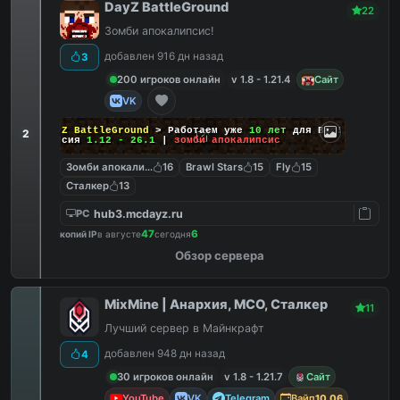
DayZ BattleGround
22
Зомби апокалипсис!
добавлен 916 дн назад
3
200 игроков онлайн
v 1.8 - 1.21.4
Сайт
VK
DayZ BattleGround
> Работаем уже
10 лет
для Вас!
2
Версия
1.12 - 26.1
|
зомби апокалипсис
Зомби апокалипсис
16
Brawl Stars
15
Fly
15
Сталкер
13
hub3.mcdayz.ru
PC
47
6
копий IP
в августе
сегодня
Обзор сервера
MixMine | Анархия, МСО, Сталкер
11
Лучший сервер в Майнкрафт
добавлен 948 дн назад
4
30 игроков онлайн
v 1.8 - 1.21.7
Сайт
YouTube
VK
Telegram
Вайп
10.06