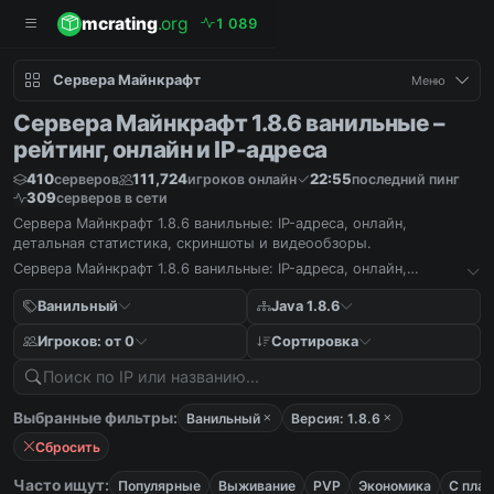
mcrating
.org
1
0
8
9
Сервера Майнкрафт
Меню
Сервера Майнкрафт 1.8.6 ванильные –
рейтинг, онлайн и IP-адреса
410
111,724
22:55
серверов
игроков онлайн
последний пинг
309
серверов в сети
Сервера Майнкрафт 1.8.6 ванильные: IP-адреса, онлайн,
детальная статистика, скриншоты и видеообзоры.
Сервера Майнкрафт 1.8.6 ванильные: IP-адреса, онлайн,
детальная статистика, скриншоты и видеообзоры.
Ванильный
Java 1.8.6
Игроков: от 0
Сортировка
Выбранные фильтры:
Ванильный
Версия: 1.8.6
Сбросить
Часто ищут:
Популярные
Выживание
PVP
Экономика
С пла