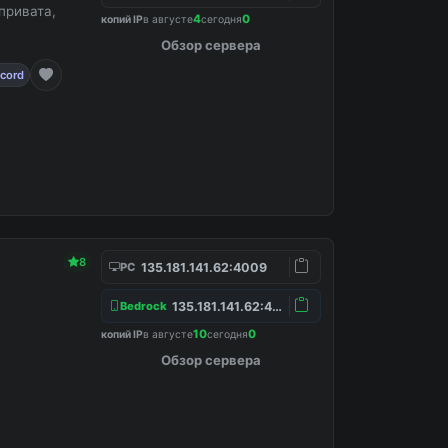
привата,
4
0
копий IP
в августе
сегодня
Обзор сервера
scord
8
135.181.141.62:4009
PC
135.181.141.62:4157
Bedrock
10
0
копий IP
в августе
сегодня
Обзор сервера