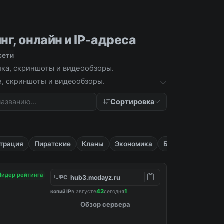
г, онлайн и IP-адреса
сети
тика, скриншоты и видеообзоры.
ка, скриншоты и видеообзоры.
Сортировка
трация
Пиратские
Кланы
Экономика
Бесплатные
Лидер рейтинга
hub3.mcdayz.ru
PC
42
1
копий IP
в августе
сегодня
Обзор сервера