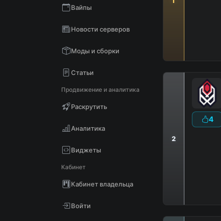
1
Вайпы
D
В
Новости серверов
Моды и сборки
Статьи
Продвижение и аналитика
Раскрутить
4
Аналитика
2
Виджеты
Кабинет
Кабинет владельца
Войти