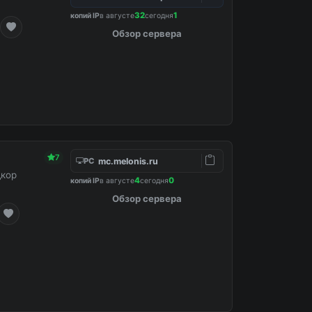
32
1
копий IP
в августе
сегодня
Обзор сервера
7
mc.melonis.ru
PC
дкор
4
0
копий IP
в августе
сегодня
Обзор сервера