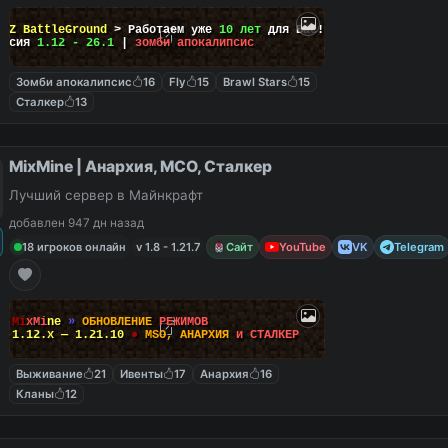
ayZ BattleGround
> Работаем уже
10 лет
для Вас!
ерсия
1.12 - 26.1
|
зомби апокалипсис
Зомби апокалипсис
16
Fly
15
Brawl Stars
15
Сталкер
13
MixMine | Анархия, МСО, Сталкер
Лучший сервер в Майнкрафт
добавлен 947 дн назад
18 игроков онлайн
v 1.8 - 1.21.7
Сайт
YouTube
VK
Telegram
M
i
x
M
i
n
e
»
О
Б
Н
О
В
Л
Е
Н
И
Е
Р
Е
Ж
И
М
О
В
1.12.x — 1.21.10
●
M
S
O
,
А
Н
А
Р
Х
И
Я
и
С
Т
А
Л
К
Е
Р
Выживание
21
Ивенты
17
Анархия
16
Кланы
12