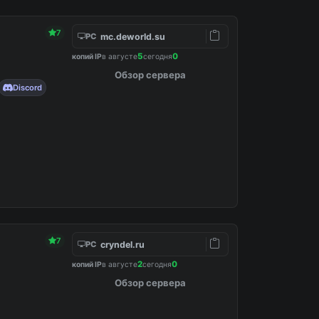
7
mc.deworld.su
PC
5
0
копий IP
в августе
сегодня
Обзор сервера
Discord
7
cryndel.ru
PC
2
0
копий IP
в августе
сегодня
Обзор сервера