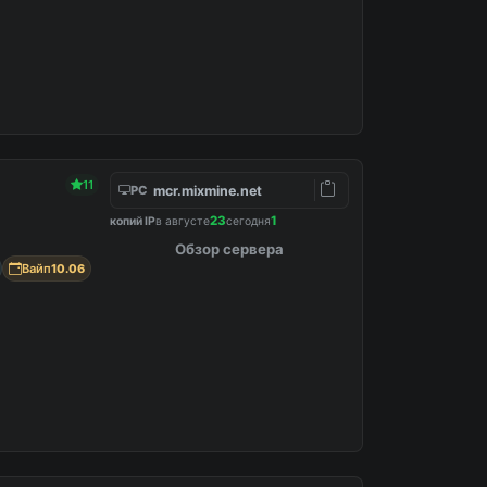
11
mcr.mixmine.net
PC
23
1
копий IP
в августе
сегодня
Обзор сервера
Вайп
10.06