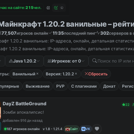
час на сайте:
2
1
5
чел.
айнкрафт 1.20.2 ванильные – рейтин
77,507
11:35
302
игроков онлайн
последний пинг
серверов в 
фт 1.20.2 ванильные: IP-адреса, онлайн, детальная статис
фт 1.20.2 ванильные: IP-адреса, онлайн, детальная статисти
Java 1.20.2
Игроков: от 0
тры:
Ванильный
Версия: 1.20.2
Сбросить
пулярные
Выживание
PVP
С плагинами
Донат
Регис
DayZ BattleGround
22
Зомби апокалипсис!
добавлен 916 дн назад
187 игроков онлайн
v 1.8 - 1.21.4
Сайт
VK