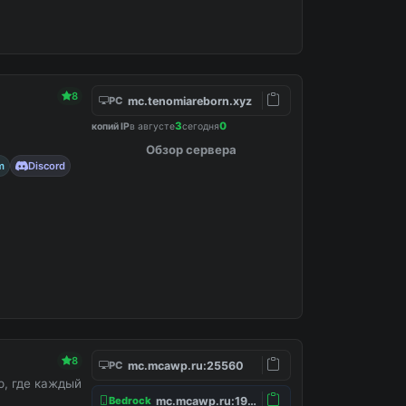
8
mc.tenomiareborn.xyz
PC
3
0
копий IP
в августе
сегодня
Обзор сервера
m
Discord
8
mc.mcawp.ru:25560
PC
, где каждый
mc.mcawp.ru:19132
Bedrock