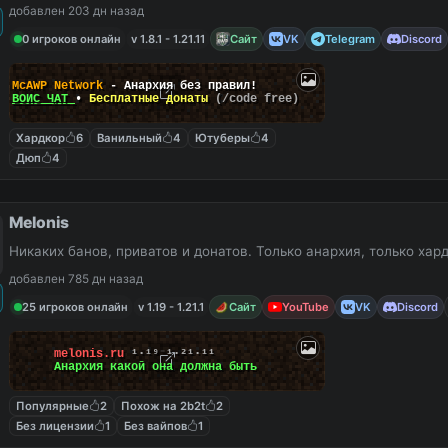
добавлен 203 дн назад
0 игроков онлайн
v 1.8.1 - 1.21.11
Сайт
VK
Telegram
Discord
McAWP Network
- Анархия без правил!
ВОЙС ЧАТ
•
Бесплатные донаты
(/code free)
Хардкор
6
Ванильный
4
Ютуберы
4
Дюп
4
Melonis
Никаких банов, приватов и донатов. Только анархия, только хар
добавлен 785 дн назад
25 игроков онлайн
v 1.19 - 1.21.1
Сайт
YouTube
VK
Discord
melonis.ru
¹⋅¹⁹
⁻
¹⋅²¹⋅¹¹
Анархия какой она должна быть
Популярные
2
Похож на 2b2t
2
Без лицензии
1
Без вайпов
1