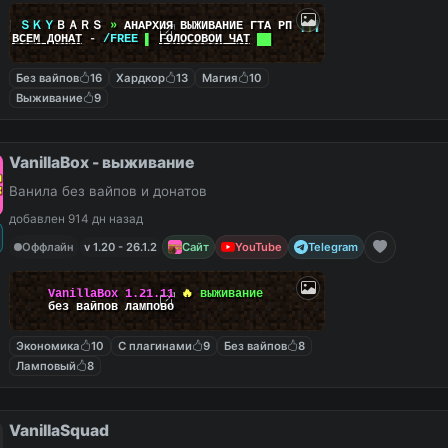
|
|
ＳＫＹ
ＢＡＲＳ
»
АНАРХИЯ ВЫЖИВАНИЕ ГТА РП
|
|
|
██
ВСЕМ ДОНАТ
-
/FREE
▌
ГОЛОСОВОЙ ЧАТ
██
Без вайпов
16
Хардкор
13
Магия
10
Выживание
9
VanillaBox - выживание
Ванила без вайпов и донатов
добавлен 914 дн назад
Оффлайн
v 1.20 - 26.1.2
Сайт
YouTube
Telegram
VanillaBox
1.21.11
🔥
выживание
без вайпов лампово
Экономика
10
С плагинами
9
Без вайпов
8
Ламповый
8
VanillaSquad