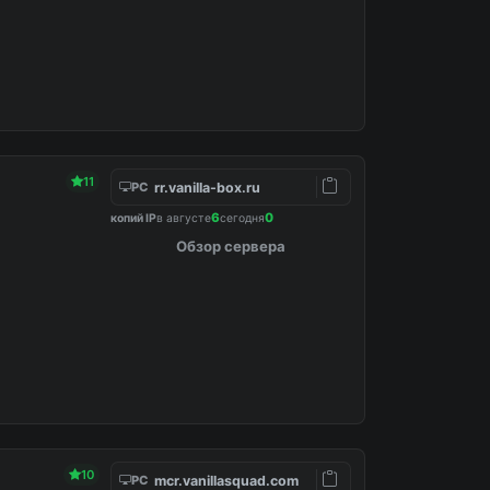
11
rr.vanilla-box.ru
PC
6
0
копий IP
в августе
сегодня
Обзор сервера
10
mcr.vanillasquad.com
PC