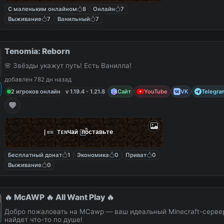
С маленьким онлайном
8
Онлайн
7
Выживание
7
Ванильный
7
Tenomia: Reborn
🌸 Звёзды укажут путь! Есть Ванилла!
добавлен 782 дн назад
2 игроков онлайн
v 1.19.4 - 1.21.8
Сайт
YouTube
VK
Telegra
|
≡
≡
T
ᴇ
ɴ
Чай поставьте
Бесплатный донат
1
Экономика
0
Приват
0
Выживание
0
🔥 McAWP 🔥 All Want Play 🔥
Добро пожаловать на MCawp — ваш идеальный Minecraft-сервер
найдет что-то по душе!