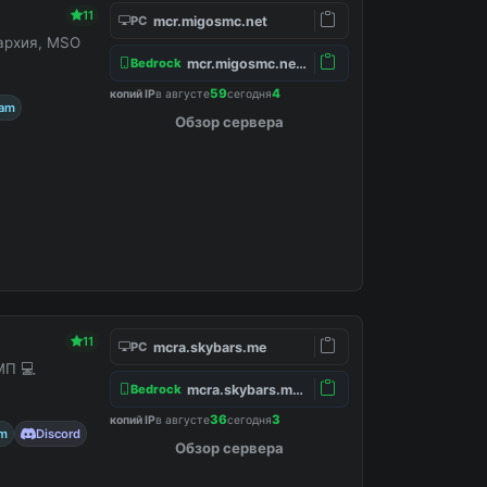
11
mcr.migosmc.net
PC
нархия, MSO
mcr.migosmc.net:19132
Bedrock
59
4
копий IP
в августе
сегодня
ram
Обзор сервера
11
mcra.skybars.me
PC
МП 💻
mcra.skybars.me:19132
Bedrock
36
3
копий IP
в августе
сегодня
am
Discord
Обзор сервера