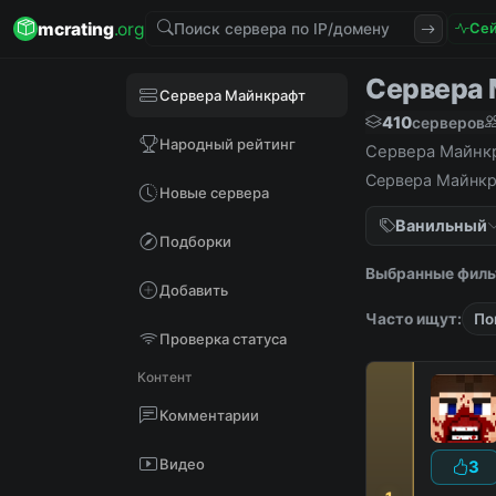
mcrating
.org
Сей
Сервера М
Сервера Майнкрафт
410
серверов
Народный рейтинг
Сервера Майнкра
Сервера Майнкра
Новые сервера
Ванильный
Подборки
Выбранные филь
Добавить
Часто ищут:
По
Проверка статуса
Контент
Комментарии
Видео
3