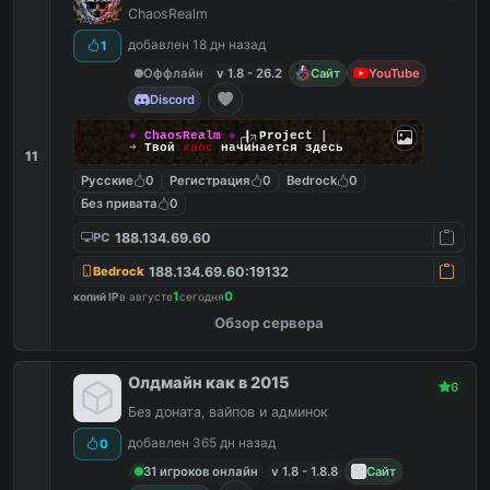
ChaosRealm
добавлен 18 дн назад
1
Оффлайн
v 1.8 - 26.2
Сайт
YouTube
Discord
◈
ChaosRealm
◈
┃ Project
┃
➜
Твой
хаос
начинается здесь
11
Русские
0
Регистрация
0
Bedrock
0
Без привата
0
188.134.69.60
PC
188.134.69.60:19132
Bedrock
1
0
копий IP
в августе
сегодня
Обзор сервера
Олдмайн как в 2015
6
Без доната, вайпов и админок
добавлен 365 дн назад
0
31 игроков онлайн
v 1.8 - 1.8.8
Сайт