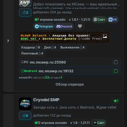
Добро пожаловать на MCawp — ваш идеальный
Minecraft-сервер, где каждый найдет что-то по
добавлен 204 дн назад
2
душе!
7 игроков онлайн
v 1.8.1 - 1.21.11
Сайт
VK
Telegram
Discord
McAWP Network
- Анархия без правил!
ВОЙС ЧАТ
•
Бесплатные донаты
(/code free)
7
Хардкор
6
Дюп
4
Выживание
4
Ламповый
4
mc.mcawp.ru:25560
PC
mc.mcawp.ru:19132
Bedrock
32
1
копий IP
в августе
сегодня
Обзор сервера
Cryndel SMP
7
Заходи хоть с Java хоть с Bedrock, Ждем тебя!
добавлен 122 дн назад
0
12 игроков онлайн
v 1.8 - 1.21.11
Сайт