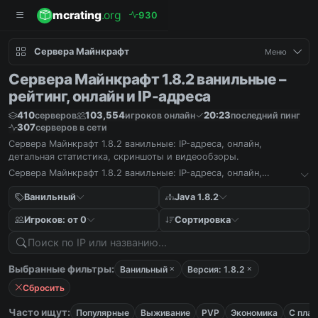
mcrating
.org
9
3
0
Сервера Майнкрафт
Меню
Сервера Майнкрафт 1.8.2 ванильные –
рейтинг, онлайн и IP-адреса
410
103,554
20:23
серверов
игроков онлайн
последний пинг
307
серверов в сети
Сервера Майнкрафт 1.8.2 ванильные: IP-адреса, онлайн,
детальная статистика, скриншоты и видеообзоры.
Сервера Майнкрафт 1.8.2 ванильные: IP-адреса, онлайн,
детальная статистика, скриншоты и видеообзоры.
Ванильный
Java 1.8.2
Игроков: от 0
Сортировка
Выбранные фильтры:
Ванильный
Версия: 1.8.2
Сбросить
Часто ищут:
Популярные
Выживание
PVP
Экономика
С пла