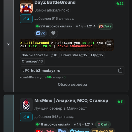
DayZ BattleGround
22
Зомби апокалипсис!
добавлен 916 дн назад
3
224 игроков онлайн
v 1.8 - 1.21.4
Сайт
VK
DayZ BattleGround
> Работаем уже
10 лет
для Вас!
2
Версия
1.12 - 26.1
|
зомби апокалипсис
Зомби апокалипсис
16
Brawl Stars
15
Fly
15
Сталкер
13
hub3.mcdayz.ru
PC
46
5
копий IP
в августе
сегодня
Обзор сервера
MixMine | Анархия, МСО, Сталкер
11
Лучший сервер в Майнкрафт
добавлен 948 дн назад
4
48 игроков онлайн
v 1.8 - 1.21.7
Сайт
YouTube
VK
Telegram
Вайп
10.06