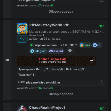
7
0
копий IP
в августе
сегодня
Обзор сервера
⚡️❤️MellstroyWorld ⚡️❤️
7
Меллстрой выкупил сервер БЕСПЛАТНЫЙ ДОНАТ
/free /hack
добавлен 62 дн назад
0
0 игроков онлайн
v 1.8 - 26.1.2
Сайт
VK
Telegram
Discord
Сервер недоступен
10
Попробуйте позже
Тренировка Бед Варс
7
Java
6
Вайтлист
5
Тюрьма
3
play.mellstroyworld.ru
PC
6
0
копий IP
в августе
сегодня
Обзор сервера
ChaosRealm Project
7