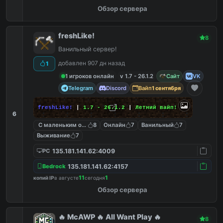
Обзор сервера
freshLike!
8
Ванильный сервер!
добавлен 907 дн назад
1
1 игроков онлайн
v 1.7 - 26.1.2
Сайт
VK
Telegram
Discord
Вайп
1 сентября
freshLike!
|
1.7 - 26.1.2
|
Летний вайп!
6
С маленьким онлайном
8
Онлайн
7
Ванильный
7
Выживание
7
135.181.141.62:4009
PC
135.181.141.62:4157
Bedrock
11
1
копий IP
в августе
сегодня
Обзор сервера
🔥 McAWP 🔥 All Want Play 🔥
8