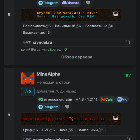
Telegram
Discord
C
r
y
n
d
e
l
S
M
P
V
a
n
i
l
a
+
+
1
.
2
1
.
1
1
8
Мемы
·
Б
е
з
д
о
н
а
т
а
,
б
е
з
P
2
W
Без привата
6
Ванильный
6
Бесплатные
6
Выживание
5
cryndel.ru
PC
2
0
копий IP
в августе
сегодня
Обзор сервера
MineAlpha
7
Не ломай а строй
добавлен 76 дн назад
0
2 игроков онлайн
v 1.8 - 1.21.11
Сайт
VK
Telegram
9
 makes banner motd only exists on 1.21.9-1.21.11 , this massage 
Гриф
6
PVE
6
Java
5
Ванильный
5
game.minealpha.ru
PC