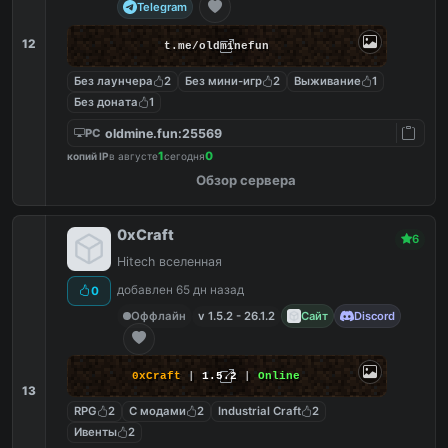
Telegram
12
t.me/oldminefun
Без лаунчера
2
Без мини-игр
2
Выживание
1
Без доната
1
oldmine.fun:25569
PC
1
0
копий IP
в августе
сегодня
Обзор сервера
0xCraft
6
Hitech вселенная
добавлен 65 дн назад
0
Оффлайн
v 1.5.2 - 26.1.2
Сайт
Discord
0xCraft
|
1.5.2
|
Online
13
RPG
2
С модами
2
Industrial Craft
2
Ивенты
2