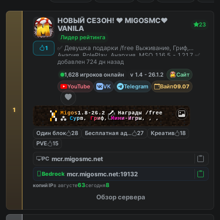
НОВЫЙ СЕЗОН! ❤️ MIGOSMC❤️
23
VANILA
Лидер рейтинга
✅ Девушка подарки /free Выживание, Гриф,
1
Анария, RolePlay, Анархия, MSO 1.16.5 - 1.21.7 ✅
добавлен 724 дн назад
1,628 игроков онлайн
v 1.4 - 26.1.2
Сайт
YouTube
VK
Telegram
Вайп
09.07
1
▚
▞
M
i
g
o
s
1.8-26.2
🗡
Награды /free
▞
▚
⁂
С
у
р
в
,
Г
р
и
ф
,
М
и
н
и
-
И
г
р
ы
,
,
,
Один блок
28
Бесплатная админка
27
Креатив
18
PVE
15
mcr.migosmc.net
PC
mcr.migosmc.net:19132
Bedrock
63
8
копий IP
в августе
сегодня
Обзор сервера