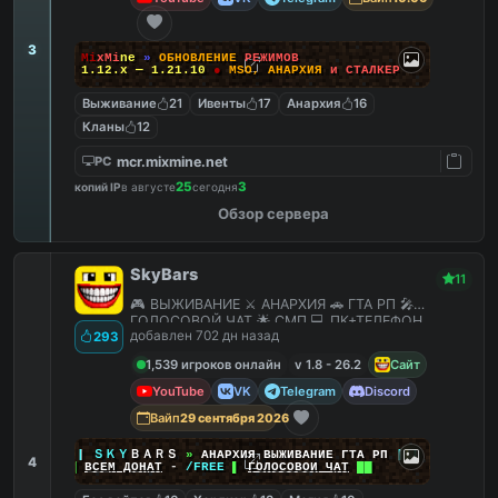
3
M
i
x
M
i
n
e
»
О
Б
Н
О
В
Л
Е
Н
И
Е
Р
Е
Ж
И
М
О
В
1.12.x — 1.21.10
●
M
S
O
,
А
Н
А
Р
Х
И
Я
и
С
Т
А
Л
К
Е
Р
Выживание
21
Ивенты
17
Анархия
16
Кланы
12
mcr.mixmine.net
PC
25
3
копий IP
в августе
сегодня
Обзор сервера
SkyBars
11
🎮 ВЫЖИВАНИЕ ⚔️ АНАРХИЯ 🚗 ГТА РП 🎤
ГОЛОСОВОЙ ЧАТ 🌟 СМП 💻 ПК+ТЕЛЕФОН
добавлен 702 дн назад
293
1,539 игроков онлайн
v 1.8 - 26.2
Сайт
YouTube
VK
Telegram
Discord
Вайп
29 сентября 2026
|
|
|
ＳＫＹ
ＢＡＲＳ
»
АНАРХИЯ ВЫЖИВАНИЕ ГТА РП
|
|
|
4
██
ВСЕМ ДОНАТ
-
/FREE
▌
ГОЛОСОВОЙ ЧАТ
██