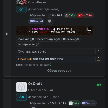
ChaosRealm
добавлен 16 дн назад
1
Оффлайн
v 1.8 - 26.2
Сайт
YouTube
Discord
◈
ChaosRealm
◈
┃ Project
┃
➜
Твой
хаос
начинается здесь
11
Русские
0
Регистрация
0
Bedrock
0
Без привата
0
188.134.69.60
PC
188.134.69.60:19132
Bedrock
1
0
копий IP
в августе
сегодня
Обзор сервера
0xCraft
6
Hitech вселенная
добавлен 63 дн назад
0
Оффлайн
v 1.5.2 - 26.1.2
Сайт
Discord