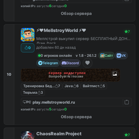
6
0
копий IP
в августе
сегодня
Обзор сервера
⚡️❤️MellstroyWorld ⚡️❤️
7
Меллстрой выкупил сервер БЕСПЛАТНЫЙ ДОНАТ
/free /hack
добавлен 60 дн назад
0
0 игроков онлайн
v 1.8 - 26.1.2
Сайт
VK
Telegram
Discord
Сервер недоступен
10
Попробуйте позже
Тренировка Бед Варс
7
Java
6
Вайтлист
5
Тюрьма
3
play.mellstroyworld.ru
PC
5
0
копий IP
в августе
сегодня
Обзор сервера
ChaosRealm Project
7