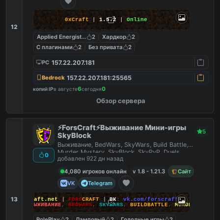
0xCraft
|
1.5.2
|
Online
12
Applied Energistics 2
2
Хардкор
2
С плагинами
2
Без привата
2
157.22.207.181
PC
157.22.207.181:25565
Bedrock
6
0
копий IP
в августе
сегодня
Обзор сервера
⚡ForsCraft⚡Выживание Мини-игры
5
SkyBlock
Выживание, BedWars, SkyWars, Build Battle,
Murder Mystery, SkyBlock, SkyPvP, Duels,
0
добавлен 922 дн назад
HideAndSeek
4,080 игроков онлайн
v 1.8 - 1.21.3
Сайт
VK
Telegram
13
йт
:
ForsCraft.net
|
FORS
CRAFT
|
ВК
:
vk.com/forscraft
ПОИГРАЙ
:
ВЫЖИВАНИЕ
,
BEDWARS
,
SKYWARS
,
BUILDBATTLE
,
MURDERMYSTERY
RolePlay
2
Ламповый
2
Голодные игры
2