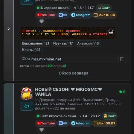
добавлен 946 дн назад
4
15 игроков онлайн
v 1.8 - 1.21.7
Сайт
YouTube
VK
Telegram
Вайп
10.06
2
M
i
x
M
i
n
e
»
О
Б
Н
О
В
Л
Е
Н
И
Е
Р
Е
Ж
И
М
О
В
1.12.x — 1.21.10
●
M
S
O
,
А
Н
А
Р
Х
И
Я
и
С
Т
А
Л
К
Е
Р
Выживание
21
Ивенты
17
Анархия
16
Кланы
12
mcr.mixmine.net
PC
20
2
копий IP
в августе
сегодня
Обзор сервера
НОВЫЙ СЕЗОН! ❤️ MIGOSMC❤️
11
VANILA
✅ Девушка подарки /free Выживание, Гриф,
Анария, RolePlay, Анархия, MSO 1.16.5 - 1.21.7 ✅
1
добавлен 722 дн назад
1,032 игроков онлайн
v 1.4 - 26.1.2
Сайт
YouTube
VK
Telegram
Вайп
09.07