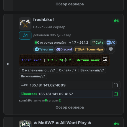
Обзор сервера
freshLike!
8
Ванильный сервер!
добавлен 905 дн назад
1
0 игроков онлайн
v 1.7 - 26.1.2
Сайт
VK
Telegram
Discord
Вайп
1 сентября
freshLike!
|
1.7 - 26.1.2
|
Летний вайп!
6
С маленьким онлайном
7
Онлайн
7
Ванильный
7
Выживание
7
135.181.141.62:4009
PC
135.181.141.62:4157
Bedrock
8
2
копий IP
в августе
сегодня
Обзор сервера
🔥 McAWP 🔥 All Want Play 🔥
8