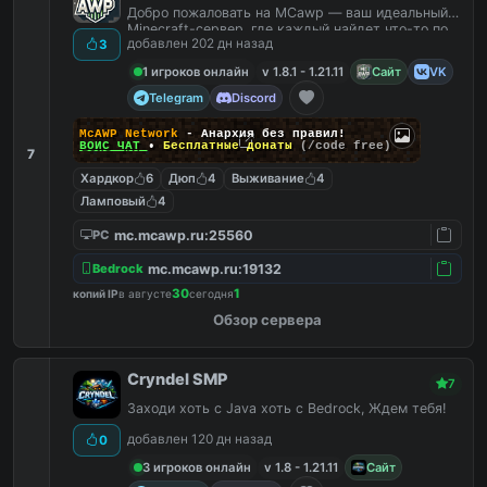
Добро пожаловать на MCawp — ваш идеальный
Minecraft-сервер, где каждый найдет что-то по
добавлен 202 дн назад
3
душе!
1 игроков онлайн
v 1.8.1 - 1.21.11
Сайт
VK
Telegram
Discord
McAWP Network
- Анархия без правил!
ВОЙС ЧАТ
•
Бесплатные донаты
(/code free)
7
Хардкор
6
Дюп
4
Выживание
4
Ламповый
4
mc.mcawp.ru:25560
PC
mc.mcawp.ru:19132
Bedrock
30
1
копий IP
в августе
сегодня
Обзор сервера
Cryndel SMP
7
Заходи хоть с Java хоть с Bedrock, Ждем тебя!
добавлен 120 дн назад
0
3 игроков онлайн
v 1.8 - 1.21.11
Сайт