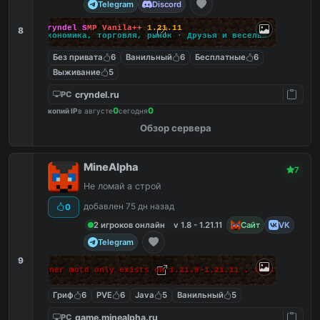
Telegram
Discord
C
r
y
n
d
e
l
S
M
P
V
a
n
i
l
a
+
+
1
.
2
1
.
1
1
8
Э
к
о
н
о
м
и
к
а
,
т
о
р
г
о
в
л
я
,
р
ы
н
о
к
·
Д
р
у
з
ь
я
и
в
е
с
е
л
ь
я
Без привата
6
Ванильный
6
Бесплатные
6
Выживание
5
cryndel.ru
PC
0
0
копий IP
в августе
сегодня
Обзор сервера
MineAlpha
7
Не ломай а строй
добавлен 75 дн назад
0
2 игроков онлайн
v 1.8 - 1.21.11
Сайт
VK
Telegram
9
 makes banner motd only exists on 1.21.9-1.21.11 , this massage 
Гриф
6
PVE
6
Java
5
Ванильный
5
game.minealpha.ru
PC