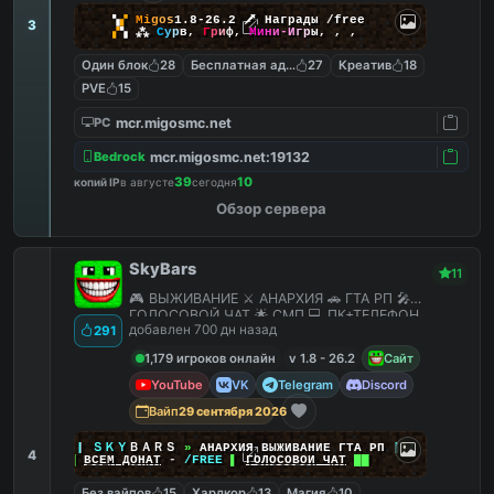
▚
▞
M
i
g
o
s
1.8-26.2
🗡
Награды /free
3
▞
▚
⁂
С
у
р
в
,
Г
р
и
ф
,
М
и
н
и
-
И
г
р
ы
,
,
,
Один блок
28
Бесплатная админка
27
Креатив
18
PVE
15
mcr.migosmc.net
PC
mcr.migosmc.net:19132
Bedrock
39
10
копий IP
в августе
сегодня
Обзор сервера
SkyBars
11
🎮 ВЫЖИВАНИЕ ⚔️ АНАРХИЯ 🚗 ГТА РП 🎤
ГОЛОСОВОЙ ЧАТ 🌟 СМП 💻 ПК+ТЕЛЕФОН
добавлен 700 дн назад
291
1,179 игроков онлайн
v 1.8 - 26.2
Сайт
YouTube
VK
Telegram
Discord
Вайп
29 сентября 2026
|
|
|
ＳＫＹ
ＢＡＲＳ
»
АНАРХИЯ ВЫЖИВАНИЕ ГТА РП
|
|
|
4
██
ВСЕМ ДОНАТ
-
/FREE
▌
ГОЛОСОВОЙ ЧАТ
██
Без вайпов
15
Хардкор
13
Магия
10