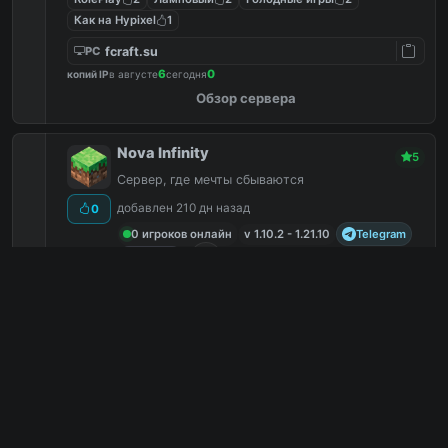
Как на Hypixel
1
fcraft.su
PC
6
0
копий IP
в августе
сегодня
Обзор сервера
Nova Infinity
5
Сервер, где мечты сбываются
добавлен 210 дн назад
0
0 игроков онлайн
v 1.10.2 - 1.21.10
Telegram
Discord
✦
N
O
V
A
I
N
F
I
N
I
T
Y
✦
14
⚡
Д
о
б
р
о
п
о
ж
а
л
о
в
а
т
ь
в
б
е
с
к
о
н
е
ч
н
о
с
т
ь
⚡
Ивенты
3
Русские
3
Без доната
3
С плагинами
3
213.152.43.65:25683
PC
3
0
копий IP
в августе
сегодня
Обзор сервера