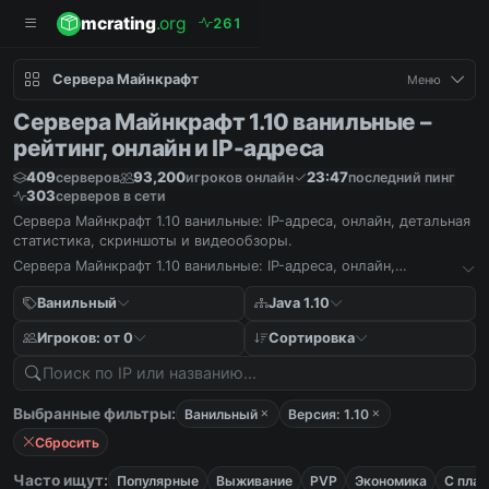
mcrating
.org
2
6
1
Сервера Майнкрафт
Меню
Сервера Майнкрафт 1.10 ванильные –
рейтинг, онлайн и IP-адреса
409
93,200
23:47
серверов
игроков онлайн
последний пинг
303
серверов в сети
Сервера Майнкрафт 1.10 ванильные: IP-адреса, онлайн, детальная
статистика, скриншоты и видеообзоры.
Сервера Майнкрафт 1.10 ванильные: IP-адреса, онлайн,
детальная статистика, скриншоты и видеообзоры.
Ванильный
Java 1.10
Игроков: от 0
Сортировка
Выбранные фильтры:
Ванильный
Версия: 1.10
Сбросить
Часто ищут:
Популярные
Выживание
PVP
Экономика
С пла