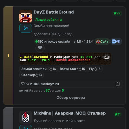
DayZ BattleGround
22
Лидер рейтинга
Зомби апокалипсис!
3
добавлен 914 дн назад
180 игроков онлайн
v 1.8 - 1.21.4
Сайт
VK
1
DayZ BattleGround
> Работаем уже
10 лет
для Вас!
Версия
1.12 - 26.1
|
зомби апокалипсис
Зомби апокалипсис
16
Brawl Stars
15
Fly
15
Сталкер
13
hub3.mcdayz.ru
PC
37
6
копий IP
в августе
сегодня
Обзор сервера
MixMine | Анархия, МСО, Сталкер
11
Лучший сервер в Майнкрафт