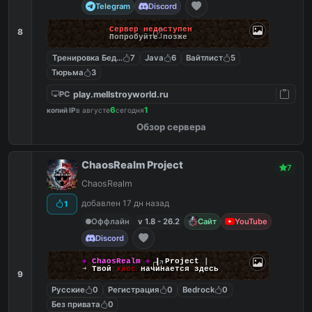
Telegram
Discord
Сервер недоступен
8
Попробуйте позже
Тренировка Бед Варс
7
Java
6
Вайтлист
5
Тюрьма
3
play.mellstroyworld.ru
PC
6
1
копий IP
в августе
сегодня
Обзор сервера
ChaosRealm Project
7
ChaosRealm
добавлен 17 дн назад
1
Оффлайн
v 1.8 - 26.2
Сайт
YouTube
Discord
◈
ChaosRealm
◈
┃ Project
┃
➜
Твой
хаос
начинается здесь
9
Русские
0
Регистрация
0
Bedrock
0
Без привата
0