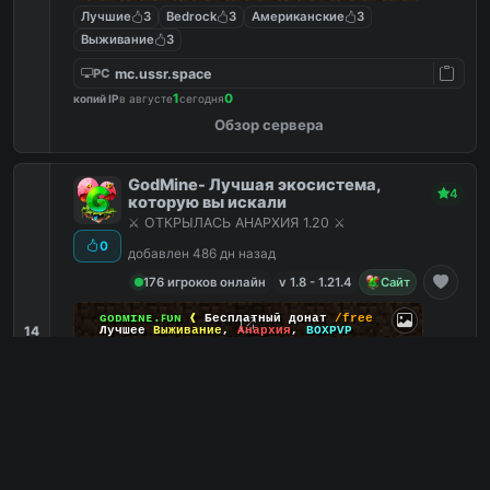
Лучшие
3
Bedrock
3
Американские
3
Выживание
3
mc.ussr.space
PC
1
0
копий IP
в августе
сегодня
Обзор сервера
GodMine- Лучшая экосистема,
4
которую вы искали
⚔️ ОТКРЫЛАСЬ АНАРХИЯ 1.20 ⚔️
0
добавлен 486 дн назад
176 игроков онлайн
v 1.8 - 1.21.4
Сайт
ɢᴏᴅᴍɪɴᴇ.ꜰᴜɴ
❰
Бесплатный донат
/free
14
Лучшее
Выживание
,
Анархия
,
BOXPVP
Кланы
3
Brawl Stars
2
Битва художников
2
Бесплатная админка
2
mcr.godmine.fun
PC
1
0
копий IP
в августе
сегодня
Обзор сервера