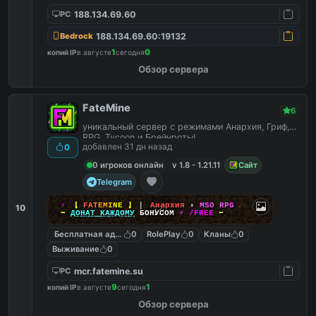
188.134.69.60
PC
188.134.69.60:19132
Bedrock
1
0
копий IP
в августе
сегодня
Обзор сервера
FateMine
6
уникальный сервер с режимами Анархия, Гриф,
RPG, Tycoon и Брейнроты!
добавлен 31 дн назад
0
0 игроков онлайн
v 1.8 - 1.21.11
Сайт
Telegram
⚡
【
F
A
T
E
M
I
N
E
】
▎
Анархия
•
MSO RPG
☄
10
➡
ДОНАТ КАЖДОМУ
БОНУСОМ
⚡
/FREE
⬅
Бесплатная админка
0
RolePlay
0
Кланы
0
Выживание
0
mcr.fatemine.su
PC
9
1
копий IP
в августе
сегодня
Обзор сервера