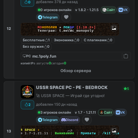
добавлен 378 дн назад
0
0 игроков онлайн
v 1.8.2 - 1.21.5
Сайт
VK
Telegram
М
О
Н
О
П
О
Л
И
Я
✦
П
О
К
Е
Р
[1.18.2+]
12
Телеграм: t.me/mc_monopoly
Бесплатные
1
Экономика
0
С плагинами
0
Без оружия
0
mc.1poly.fun
PC
0
0
копий IP
в августе
сегодня
Обзор сервера
USSR SPACE PC - PE - BEDROCK
5
🚀 USSR SPACE — Играй где угодно!
добавлен 150 дн назад
2
3 игроков онлайн
v 1.7 - 1.21.11
Сайт
VK
Telegram
Discord
✦
USSR SPACE
✦
13
Версия 1.7-1.21.11
|
Выживание
|
Приваты
|
/kit start