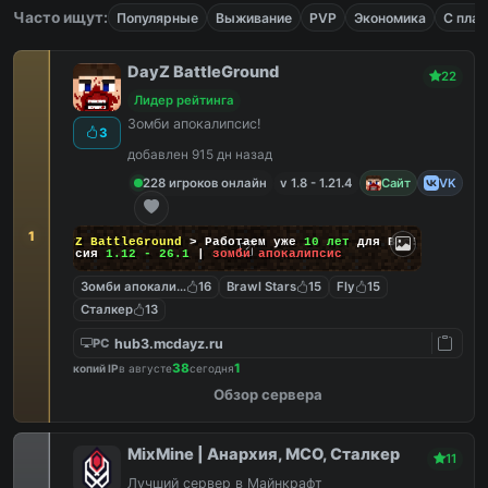
Часто ищут:
Популярные
Выживание
PVP
Экономика
С пла
DayZ BattleGround
22
Лидер рейтинга
Зомби апокалипсис!
3
добавлен 915 дн назад
228 игроков онлайн
v 1.8 - 1.21.4
Сайт
VK
1
DayZ BattleGround
> Работаем уже
10 лет
для Вас!
Версия
1.12 - 26.1
|
зомби апокалипсис
Зомби апокалипсис
16
Brawl Stars
15
Fly
15
Сталкер
13
hub3.mcdayz.ru
PC
38
1
копий IP
в августе
сегодня
Обзор сервера
MixMine | Анархия, МСО, Сталкер
11
Лучший сервер в Майнкрафт