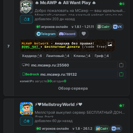
🔥 McAWP 🔥 All Want Play 🔥
8
Добро пожаловать на MCawp — ваш идеальный
Minecraft-сервер, где каждый найдет что-то по
добавлен 203 дн назад
2
душе!
1 игроков онлайн
v 1.8.1 - 1.21.11
Сайт
VK
Telegram
Discord
McAWP Network
- Анархия без правил!
7
ВОЙС ЧАТ
•
Бесплатные донаты
(/code free)
Хардкор
6
Ламповый
4
Кланы
4
Гриф
4
mc.mcawp.ru:25560
PC
mc.mcawp.ru:19132
Bedrock
30
0
копий IP
в августе
сегодня
Обзор сервера
⚡️❤️MellstroyWorld ⚡️❤️
7
Меллстрой выкупил сервер БЕСПЛАТНЫЙ ДОНАТ
/free /hack
добавлен 60 дн назад
0
0 игроков онлайн
v 1.8 - 26.1.2
Сайт
VK