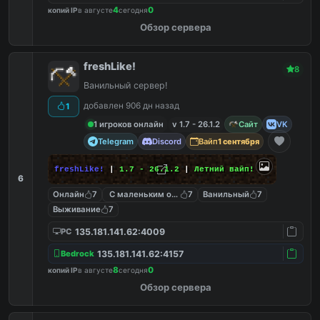
4
0
копий IP
в августе
сегодня
Обзор сервера
freshLike!
8
Ванильный сервер!
добавлен 906 дн назад
1
1 игроков онлайн
v 1.7 - 26.1.2
Сайт
VK
Telegram
Discord
Вайп
1 сентября
freshLike!
|
1.7 - 26.1.2
|
Летний вайп!
6
Онлайн
7
С маленьким онлайном
7
Ванильный
7
Выживание
7
135.181.141.62:4009
PC
135.181.141.62:4157
Bedrock
8
0
копий IP
в августе
сегодня
Обзор сервера