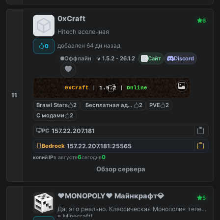
0xCraft
6
Hitech вселенная
добавлен 64 дн назад
0
Оффлайн
v 1.5.2 - 26.1.2
Сайт
Discord
0xCraft
|
1.5.2
|
Online
11
Brawl Stars
2
Бесплатная админка
2
PVE
2
С модами
2
157.22.207.181
PC
157.22.207.181:25565
Bedrock
6
0
копий IP
в августе
сегодня
Обзор сервера
❤️MONOPOLY❤️ Майнкрафт💎
5
Да, это реально. Классическая Монополия теперь
в Minecraft!