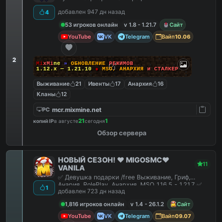
добавлен 947 дн назад
4
53 игроков онлайн
v 1.8 - 1.21.7
Сайт
YouTube
VK
Telegram
Вайп
10.06
2
M
i
x
M
i
n
e
»
О
Б
Н
О
В
Л
Е
Н
И
Е
Р
Е
Ж
И
М
О
В
1.12.x — 1.21.10
●
M
S
O
,
А
Н
А
Р
Х
И
Я
и
С
Т
А
Л
К
Е
Р
Выживание
21
Ивенты
17
Анархия
16
Кланы
12
mcr.mixmine.net
PC
21
1
копий IP
в августе
сегодня
Обзор сервера
НОВЫЙ СЕЗОН! ❤️ MIGOSMC❤️
11
VANILA
✅ Девушка подарки /free Выживание, Гриф,
Анария, RolePlay, Анархия, MSO 1.16.5 - 1.21.7 ✅
1
добавлен 723 дн назад
1,816 игроков онлайн
v 1.4 - 26.1.2
Сайт
YouTube
VK
Telegram
Вайп
09.07