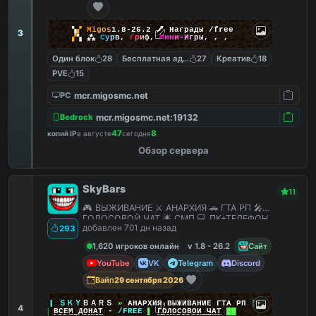
▚
▞
M
i
g
o
s
1.8-26.2
🗡
Награды /free
3
▞
▚
⁂
С
у
р
в
,
Г
р
и
ф
,
М
и
н
и
-
И
г
р
ы
,
,
,
Один блок
28
Бесплатная админка
27
Креатив
18
PVE
15
mcr.migosmc.net
PC
mcr.migosmc.net:19132
Bedrock
47
8
копий IP
в августе
сегодня
Обзор сервера
SkyBars
11
🎮 ВЫЖИВАНИЕ ⚔️ АНАРХИЯ 🚗 ГТА РП 🎤
ГОЛОСОВОЙ ЧАТ 🌟 СМП 💻 ПК+ТЕЛЕФОН
добавлен 701 дн назад
293
1,620 игроков онлайн
v 1.8 - 26.2
Сайт
YouTube
VK
Telegram
Discord
Вайп
29 сентября 2026
|
|
|
ＳＫＹ
ＢＡＲＳ
»
АНАРХИЯ ВЫЖИВАНИЕ ГТА РП
|
|
|
4
██
ВСЕМ ДОНАТ
-
/FREE
▌
ГОЛОСОВОЙ ЧАТ
██