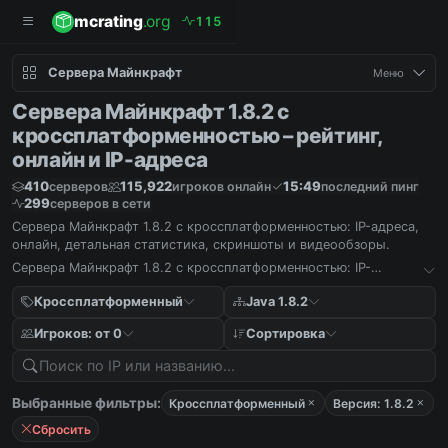
mcrating
.org
1
1
5
Сервера Майнкрафт
Меню
Сервера Майнкрафт 1.8.2 с
кроссплатформенностью – рейтинг,
онлайн и IP-адреса
410
115,922
15:49
серверов
игроков онлайн
последний пинг
299
серверов в сети
Сервера Майнкрафт 1.8.2 с кроссплатформенностью: IP-адреса,
онлайн, детальная статистика, скриншоты и видеообзоры.
Сервера Майнкрафт 1.8.2 с кроссплатформенностью: IP-
адреса, онлайн, детальная статистика, скриншоты и
видеообзоры.
Кроссплатформенный
Java 1.8.2
Игроков: от 0
Сортировка
Выбранные фильтры:
Кроссплатформенный
Версия: 1.8.2
Сбросить