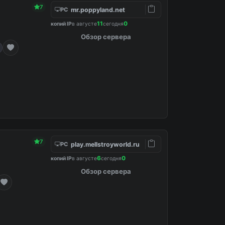
7
mr.poppyland.net
PC
11
0
копий IP
в августе
сегодня
Обзор сервера
7
play.mellstroyworld.ru
PC
6
0
копий IP
в августе
сегодня
Обзор сервера