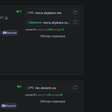
11
mcra.skybars.me
PC
МП 💻
mcra.skybars.me:19132
Bedrock
34
1
копий IP
в августе
сегодня
Discord
Обзор сервера
8
mc.decent.su
PC
3
0
копий IP
в августе
сегодня
Обзор сервера
Discord