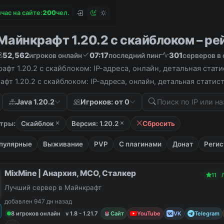
час на сайте:
2
0
0
чел.
айнкрафт 1.20.2 с скайблоком – рей
52,562
07:17
301
игроков онлайн
последний пинг
серверов в 
фт 1.20.2 с скайблоком: IP-адреса, онлайн, детальная стат
фт 1.20.2 с скайблоком: IP-адреса, онлайн, детальная стати
Java 1.20.2
Игроков: от 0
тры:
Скайблок
Версия: 1.20.2
Сбросить
пулярные
Выживание
PVP
С плагинами
Донат
Регис
MixMine | Анархия, МСО, Сталкер
11
Лучший сервер в Майнкрафт
добавлен 947 дн назад
8 игроков онлайн
v 1.8 - 1.21.7
Сайт
YouTube
VK
Telegram