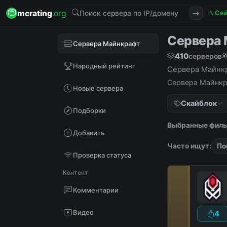
mcrating
.org
Сей
Сервера М
Сервера Майнкрафт
410
серверов
Народный рейтинг
Сервера Майнкра
Сервера Майнкра
Новые сервера
Скайблок
Подборки
Выбранные филь
Добавить
Часто ищут:
По
Проверка статуса
Контент
Комментарии
Видео
4