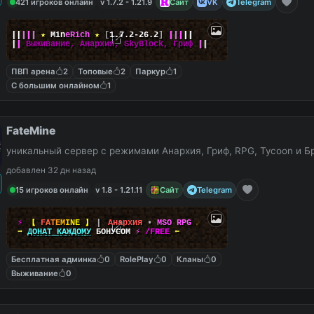
421 игроков онлайн
v 1.7.2 - 1.21.9
Сайт
VK
Telegram
|
|
|
|
|
★
M
i
n
e
R
i
c
h
★
[
1.7.2-26.2
]
|
|
|
|
|
|
|
Выживание, Анархия, SkyBlock, Гриф
|
|
ПВП арена
2
Топовые
2
Паркур
1
С большим онлайном
1
FateMine
уникальный сервер с режимами Анархия, Гриф, RPG, Tycoon и Б
добавлен 32 дн назад
15 игроков онлайн
v 1.8 - 1.21.11
Сайт
Telegram
⚡
【
F
A
T
E
M
I
N
E
】
▎
Анархия
•
MSO RPG
☄
➡
ДОНАТ КАЖДОМУ
БОНУСОМ
⚡
/FREE
⬅
Бесплатная админка
0
RolePlay
0
Кланы
0
Выживание
0