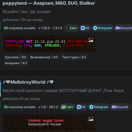
poppyland — Анархия, MSO, SUO, Stalker
Играйте там, где лучше!
добавлен 764 дн назад
6 игроков онлайн
v 1.16.5 - 1.21.4
Сайт
VK
Telegram
Discord
||
POPPYLAND.
NET
[1.12.2-1.21.5]
ЖЕСТКИЙ ВАЙП!
||
АНАРХИЯ
,
MSO
,
SUO
,
STALKER
.
17.04.2026
Оружие
50
Выживание
45
Текстуры
43
Анархия
43
⚡️❤️MellstroyWorld ⚡️❤️
Меллстрой выкупил сервер БЕСПЛАТНЫЙ ДОНАТ /free /hack
добавлен 61 дн назад
0 игроков онлайн
v 1.8 - 26.1.2
Сайт
VK
Telegram
Discord
Сервер недоступен
Попробуйте позже