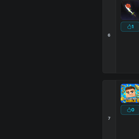
1
6
|
|
0
7