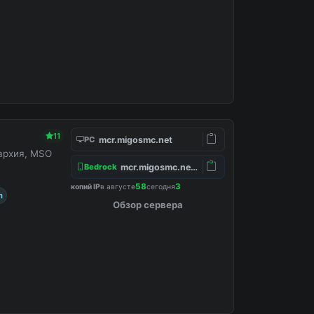
11
mcr.migosmc.net
PC
нархия, MSO
mcr.migosmc.net:19132
Bedrock
58
3
копий IP
в августе
сегодня
m
Обзор сервера