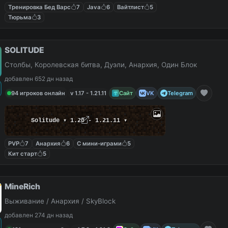
Тренировка Бед Варс
7
Java
6
Вайтлист
5
Тюрьма
3
SOLITUDE
Столбы, Королевская битва, Дуэли, Анархия, Один Блок
добавлен 652 дн назад
94 игроков онлайн
v 1.17 - 1.21.11
Сайт
VK
Telegram
Solitude ▾ 1.20 - 1.21.11 ▾
PVP
7
Анархия
6
С мини-играми
5
Кит старт
5
MineRich
Выживание / Анархия / SkyBlock
добавлен 274 дн назад