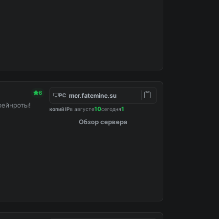
6
mcr.fatemine.su
PC
рейнроты!
10
1
копий IP
в августе
сегодня
Обзор сервера