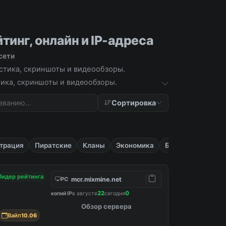
тинг, онлайн и IP-адреса
сети
истика, скриншоты и видеообзоры.
стика, скриншоты и видеообзоры.
Сортировка
трация
Пиратские
Кланы
Экономика
Бесплатные
Лидер рейтинга
mcr.mixmine.net
PC
22
0
копий IP
в августе
сегодня
Обзор сервера
Вайп
10.06