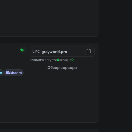
8
grayworld.pro
PC
8
0
копий IP
в августе
сегодня
Обзор сервера
am
Discord