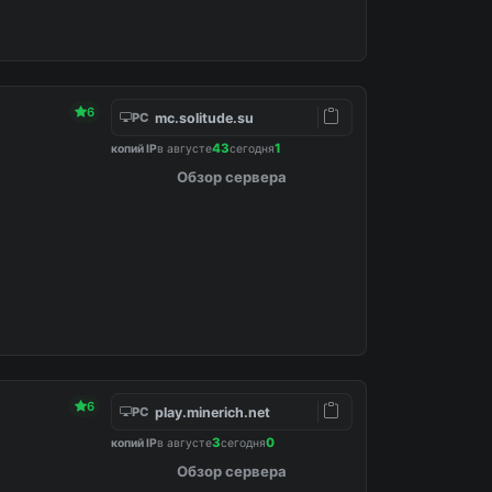
6
mc.solitude.su
PC
43
1
копий IP
в августе
сегодня
Обзор сервера
6
play.minerich.net
PC
3
0
копий IP
в августе
сегодня
Обзор сервера