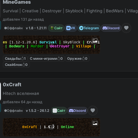
MineGames
Survival | Creative | Destroyer | Skyblock | Fighting | BedWars | Villag
добавлен 131 дн назад
Оффлайн
v 1.8 - 1.21.11
Сайт
VK
Telegram
Discord
ames
[1.12-1.20.6]
Survival
|
SkyBlock
|
Creative
|
rs
| BedWars |
Murder
|
Destroyer
|
Village
|
Свадьбы
1
С мини-играми
0
Оружие
0
Скайблок
0
0xCraft
Hitech вселенная
добавлен 64 дн назад
Оффлайн
v 1.5.2 - 26.1.2
Сайт
Discord
0xCraft
|
1.5.2
|
Online