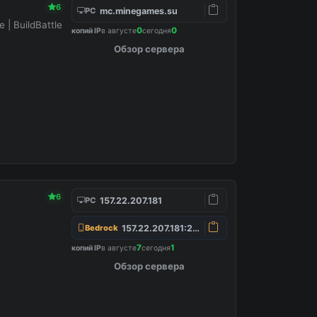
6
mc.minegames.su
PC
e | BuildBattle
0
0
копий IP
в августе
сегодня
Обзор сервера
6
157.22.207.181
PC
157.22.207.181:25565
Bedrock
7
1
копий IP
в августе
сегодня
Обзор сервера