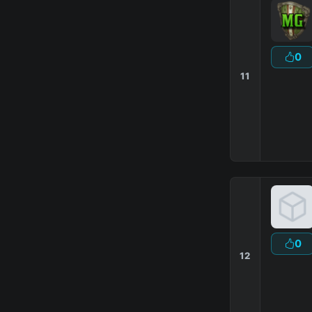
0
11
MineG
SkyWa
0
12