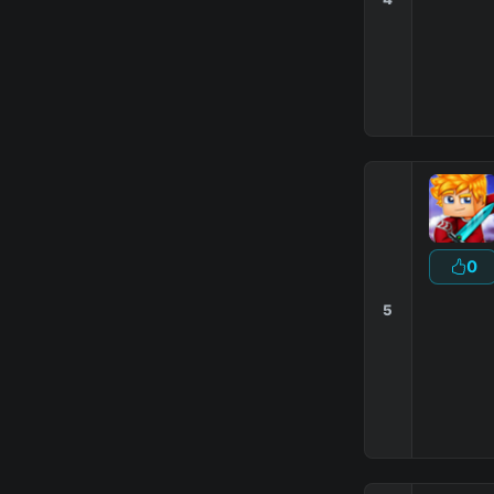
0
5
-
|