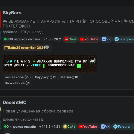
SkyBars
🎮 ВЫЖИВАНИЕ ⚔️ АНАРХИЯ 🚗 ГТА РП 🎤 ГОЛОСОВОЙ ЧАТ 🌟 С
ПК+ТЕЛЕФОН
добавлен 701 дн назад
306 игроков онлайн
v 1.8 - 26.2
Сайт
YouTube
VK
Telegram
Вайп
29 сентября 2026
|
|
ＳＫＹ
ＢＡＲＳ
»
АНАРХИЯ ВЫЖИВАНИЕ ГТА РП
|
|
|
██
ВСЕМ ДОНАТ
-
/FREE
▌
ГОЛОСОВОЙ ЧАТ
██
Без вайпов
16
Хардкор
13
Магия
10
Выживание
9
DecentMC
Новая улучшенная сборка сервера
добавлен 695 дн назад
0 игроков онлайн
v 1.16.5 - 1.21
Сайт
YouTube
VK
Telegram