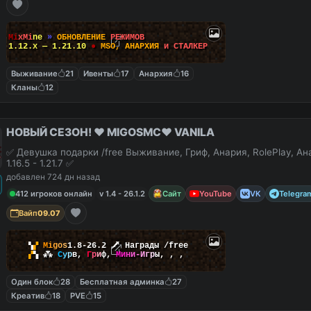
M
i
x
M
i
n
e
»
О
Б
Н
О
В
Л
Е
Н
И
Е
Р
Е
Ж
И
М
О
В
1.12.x — 1.21.10
●
M
S
O
,
А
Н
А
Р
Х
И
Я
и
С
Т
А
Л
К
Е
Р
Выживание
21
Ивенты
17
Анархия
16
Кланы
12
НОВЫЙ СЕЗОН! ❤️ MIGOSMC❤️ VANILA
✅ Девушка подарки /free Выживание, Гриф, Анария, RolePlay, А
1.16.5 - 1.21.7 ✅
добавлен 724 дн назад
412 игроков онлайн
v 1.4 - 26.1.2
Сайт
YouTube
VK
Telegra
Вайп
09.07
▚
▞
M
i
g
o
s
1.8-26.2
🗡
Награды /free
▞
▚
⁂
С
у
р
в
,
Г
р
и
ф
,
М
и
н
и
-
И
г
р
ы
,
,
,
Один блок
28
Бесплатная админка
27
Креатив
18
PVE
15