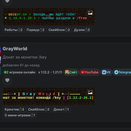
✑
ᴅ
ᴇ
ᴄ
ᴇ
ɴ
ᴛ
.
s
ᴜ
•
Заходи, мы ждёт тебя!
⭐
1.16.5-1.20.1
⚡
Частые раздачи и
/
f
r
e
e
Работы
2
Паркур
2
Скайблок
2
Дуэли
2
GrayWorld
Донат за монетки /key
добавлен 61 дн назад
2 игроков онлайн
v 1.12.2 - 1.21.11
Сайт
YouTube
VK
Telegr
----
]--
»
|
Ｇｒａｙ
Ｗｏｒｌｄ
|
«
--[
-----
Донат за монетки! команда
/key
|
[
1.12.2
-
26.2
]
Креатив
3
Скайблок
2
Донат
1
С мини-играми
1