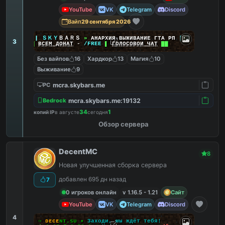
YouTube
VK
Telegram
Discord
Вайп
29 сентября 2026
|
|
|
ＳＫＹ
ＢＡＲＳ
»
АНАРХИЯ ВЫЖИВАНИЕ ГТА РП
|
|
|
3
██
ВСЕМ ДОНАТ
-
/FREE
▌
ГОЛОСОВОЙ ЧАТ
██
Без вайпов
16
Хардкор
13
Магия
10
Выживание
9
mcra.skybars.me
PC
mcra.skybars.me:19132
Bedrock
34
1
копий IP
в августе
сегодня
Обзор сервера
DecentMC
8
Новая улучшенная сборка сервера
добавлен 695 дн назад
7
0 игроков онлайн
v 1.16.5 - 1.21
Сайт
YouTube
VK
Telegram
Discord
4
✑
ᴅ
ᴇ
ᴄ
ᴇ
ɴ
ᴛ
.
s
ᴜ
•
Заходи, мы ждёт тебя!