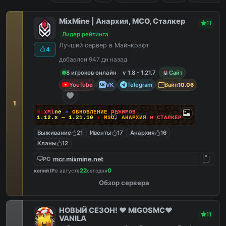
MixMine | Анархия, МСО, Сталкер
11
Лидер рейтинга
Лучший сервер в Майнкрафт
4
добавлен 947 дн назад
8 игроков онлайн
v 1.8 - 1.21.7
Сайт
YouTube
VK
Telegram
Вайп
10.06
1
M
i
x
M
i
n
e
»
О
Б
Н
О
В
Л
Е
Н
И
Е
Р
Е
Ж
И
М
О
В
1.12.x — 1.21.10
●
M
S
O
,
А
Н
А
Р
Х
И
Я
и
С
Т
А
Л
К
Е
Р
Выживание
21
Ивенты
17
Анархия
16
Кланы
12
mcr.mixmine.net
PC
22
0
копий IP
в августе
сегодня
Обзор сервера
НОВЫЙ СЕЗОН! ❤️ MIGOSMC❤️
11
VANILA