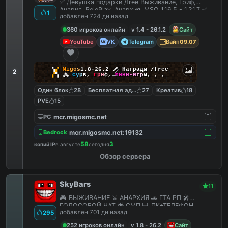
✅ Девушка подарки /free Выживание, Гриф,
Анария, RolePlay, Анархия, MSO 1.16.5 - 1.21.7 ✅
1
добавлен 724 дн назад
360 игроков онлайн
v 1.4 - 26.1.2
Сайт
YouTube
VK
Telegram
Вайп
09.07
▚
▞
M
i
g
o
s
1.8-26.2
🗡
Награды /free
2
▞
▚
⁂
С
у
р
в
,
Г
р
и
ф
,
М
и
н
и
-
И
г
р
ы
,
,
,
Один блок
28
Бесплатная админка
27
Креатив
18
PVE
15
mcr.migosmc.net
PC
mcr.migosmc.net:19132
Bedrock
58
3
копий IP
в августе
сегодня
Обзор сервера
SkyBars
11
🎮 ВЫЖИВАНИЕ ⚔️ АНАРХИЯ 🚗 ГТА РП 🎤
ГОЛОСОВОЙ ЧАТ 🌟 СМП 💻 ПК+ТЕЛЕФОН
добавлен 701 дн назад
295
252 игроков онлайн
v 1.8 - 26.2
Сайт