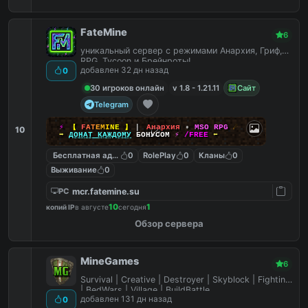
FateMine
6
уникальный сервер с режимами Анархия, Гриф,
RPG, Tycoon и Брейнроты!
добавлен 32 дн назад
0
30 игроков онлайн
v 1.8 - 1.21.11
Сайт
Telegram
⚡
【
F
A
T
E
M
I
N
E
】
▎
Анархия
•
MSO RPG
☄
10
➡
ДОНАТ КАЖДОМУ
БОНУСОМ
⚡
/FREE
⬅
Бесплатная админка
0
RolePlay
0
Кланы
0
Выживание
0
mcr.fatemine.su
PC
10
1
копий IP
в августе
сегодня
Обзор сервера
MineGames
6
Survival | Creative | Destroyer | Skyblock | Fighting
| BedWars | Village | BuildBattle
добавлен 131 дн назад
0