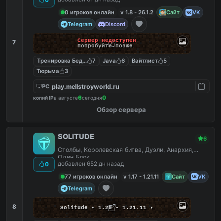
0 игроков онлайн
v 1.8 - 26.1.2
Сайт
VK
Telegram
Discord
Сервер недоступен
7
Попробуйте позже
Тренировка Бед Варс
7
Java
6
Вайтлист
5
Тюрьма
3
play.mellstroyworld.ru
PC
6
0
копий IP
в августе
сегодня
Обзор сервера
SOLITUDE
6
Столбы, Королевская битва, Дуэли, Анархия,
Один Блок
добавлен 652 дн назад
0
77 игроков онлайн
v 1.17 - 1.21.11
Сайт
VK
Telegram
8
Solitude ▾ 1.20 - 1.21.11 ▾