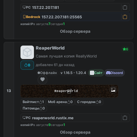
157.22.207.181
PC
157.22.207.181:25565
Bedrock
7
1
копий IP
в августе
сегодня
Обзор сервера
ReaperWorld
6
Самая лучшая копия ReallyWorld
добавлен 61 дн назад
0
Оффлайн
v 1.16.5 - 1.20.4
Сайт
Discord
13
ReaperWorld
Вайтлист
1
Моб арена
0
С городом
0
Питомцы
0
reaperworld.rustix.me
PC
9
1
копий IP
в августе
сегодня
Обзор сервера