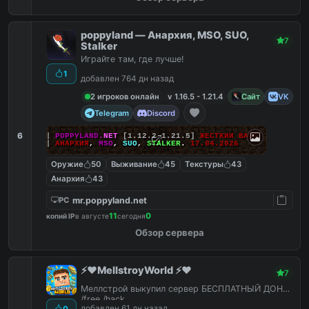
poppyland — Анархия, MSO, SUO,
7
Stalker
Играйте там, где лучше!
1
добавлен 764 дн назад
2 игроков онлайн
v 1.16.5 - 1.21.4
Сайт
VK
Telegram
Discord
6
|||
POPPYLAND.
NET
[1.12.2-1.21.5]
ЖЕСТКИЙ ВАЙП!
|||
АНАРХИЯ
,
MSO
,
SUO
,
STALKER
.
17.04.2026
Оружие
50
Выживание
45
Текстуры
43
Анархия
43
mr.poppyland.net
PC
11
0
копий IP
в августе
сегодня
Обзор сервера
⚡️❤️MellstroyWorld ⚡️❤️
7
Меллстрой выкупил сервер БЕСПЛАТНЫЙ ДОНАТ
/free /hack
добавлен 61 дн назад
0