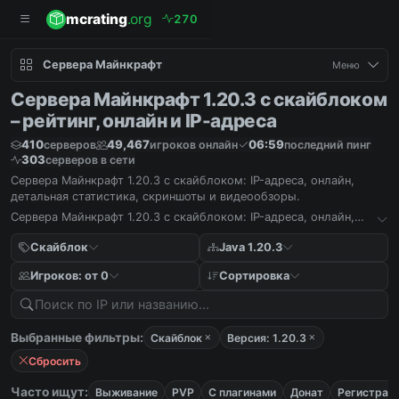
mcrating
.org
2
7
0
Сервера Майнкрафт
Меню
Сервера Майнкрафт 1.20.3 с скайблоком
– рейтинг, онлайн и IP-адреса
410
49,467
06:59
серверов
игроков онлайн
последний пинг
303
серверов в сети
Сервера Майнкрафт 1.20.3 с скайблоком: IP-адреса, онлайн,
детальная статистика, скриншоты и видеообзоры.
Сервера Майнкрафт 1.20.3 с скайблоком: IP-адреса, онлайн,
детальная статистика, скриншоты и видеообзоры.
Скайблок
Java 1.20.3
Игроков: от 0
Сортировка
Выбранные фильтры:
Скайблок
Версия: 1.20.3
Сбросить
Часто ищут:
Выживание
PVP
С плагинами
Донат
Регистрац