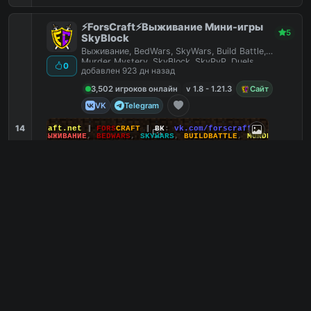
⚡ForsCraft⚡Выживание Мини-игры
5
SkyBlock
Выживание, BedWars, SkyWars, Build Battle,
Murder Mystery, SkyBlock, SkyPvP, Duels,
0
добавлен 923 дн назад
HideAndSeek
3,502 игроков онлайн
v 1.8 - 1.21.3
Сайт
VK
Telegram
14
йт
:
ForsCraft.net
|
FORS
CRAFT
|
ВК
:
vk.com/forscraft
ПОИГРАЙ
:
ВЫЖИВАНИЕ
,
BEDWARS
,
SKYWARS
,
BUILDBATTLE
,
MURDERMYSTERY
Голодные игры
2
Ламповый
2
RolePlay
2
Fly
1
fcraft.su
PC
6
0
копий IP
в августе
сегодня
Обзор сервера
GalaxyWorld
5
Космос, планеты, гравитация. 1.17-1.21.х
добавлен 84 дн назад
0