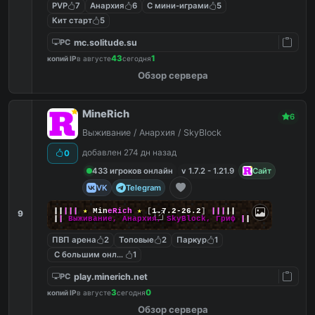
PVP
7
Анархия
6
С мини-играми
5
Кит старт
5
mc.solitude.su
PC
43
1
копий IP
в августе
сегодня
Обзор сервера
MineRich
6
Выживание / Анархия / SkyBlock
добавлен 274 дн назад
0
433 игроков онлайн
v 1.7.2 - 1.21.9
Сайт
VK
Telegram
|
|
|
|
|
★
M
i
n
e
R
i
c
h
★
[
1.7.2-26.2
]
|
|
|
|
|
9
|
|
Выживание, Анархия, SkyBlock, Гриф
|
|
ПВП арена
2
Топовые
2
Паркур
1
С большим онлайном
1
play.minerich.net
PC
3
0
копий IP
в августе
сегодня
Обзор сервера