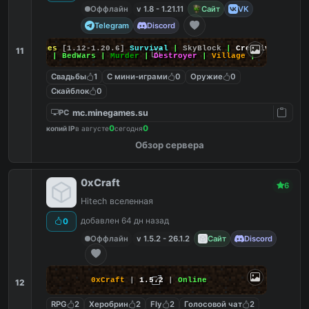
Оффлайн
v 1.8 - 1.21.11
Сайт
VK
Telegram
Discord
MineGames
[1.12-1.20.6]
Survival
|
SkyBlock
|
Creative
|
11
SkyWars
| BedWars |
Murder
|
Destroyer
|
Village
|
Свадьбы
1
С мини-играми
0
Оружие
0
Скайблок
0
mc.minegames.su
PC
0
0
копий IP
в августе
сегодня
Обзор сервера
0xCraft
6
Hitech вселенная
добавлен 64 дн назад
0
Оффлайн
v 1.5.2 - 26.1.2
Сайт
Discord
0xCraft
|
1.5.2
|
Online
12
RPG
2
Херобрин
2
Fly
2
Голосовой чат
2