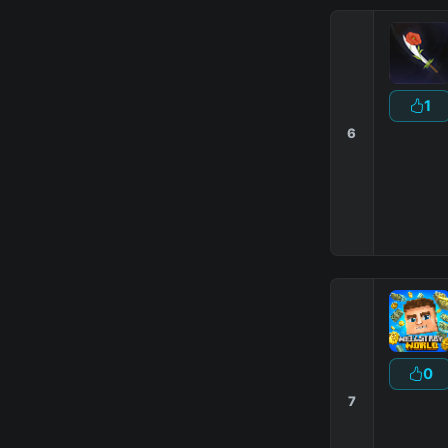
1
6
|
|
0
7