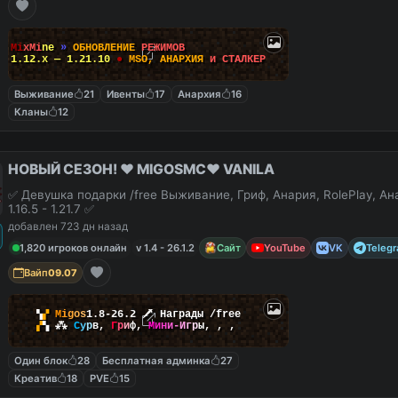
M
i
x
M
i
n
e
»
О
Б
Н
О
В
Л
Е
Н
И
Е
Р
Е
Ж
И
М
О
В
1.12.x — 1.21.10
●
M
S
O
,
А
Н
А
Р
Х
И
Я
и
С
Т
А
Л
К
Е
Р
Выживание
21
Ивенты
17
Анархия
16
Кланы
12
НОВЫЙ СЕЗОН! ❤️ MIGOSMC❤️ VANILA
✅ Девушка подарки /free Выживание, Гриф, Анария, RolePlay, А
1.16.5 - 1.21.7 ✅
добавлен 723 дн назад
1,820 игроков онлайн
v 1.4 - 26.1.2
Сайт
YouTube
VK
Teleg
Вайп
09.07
▚
▞
M
i
g
o
s
1.8-26.2
🗡
Награды /free
▞
▚
⁂
С
у
р
в
,
Г
р
и
ф
,
М
и
н
и
-
И
г
р
ы
,
,
,
Один блок
28
Бесплатная админка
27
Креатив
18
PVE
15