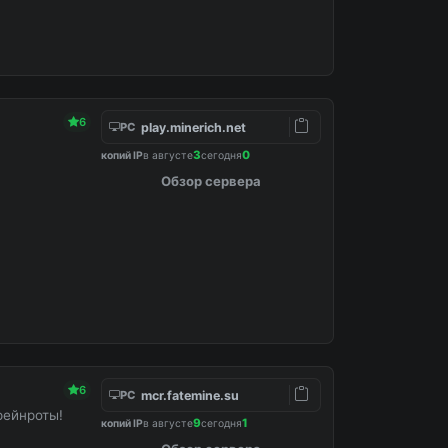
6
play.minerich.net
PC
3
0
копий IP
в августе
сегодня
Обзор сервера
6
mcr.fatemine.su
PC
рейнроты!
9
1
копий IP
в августе
сегодня