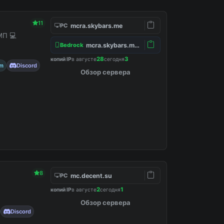
11
mcra.skybars.me
PC
МП 💻
mcra.skybars.me:19132
Bedrock
28
3
копий IP
в августе
сегодня
am
Discord
Обзор сервера
8
mc.decent.su
PC
2
1
копий IP
в августе
сегодня
Обзор сервера
Discord