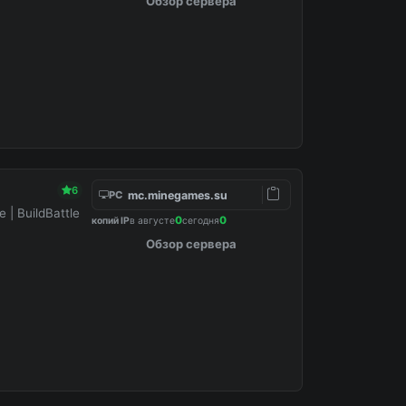
Обзор сервера
6
mc.minegames.su
PC
e | BuildBattle
0
0
копий IP
в августе
сегодня
Обзор сервера