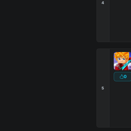
4
0
5
-----
]-
|
Дона