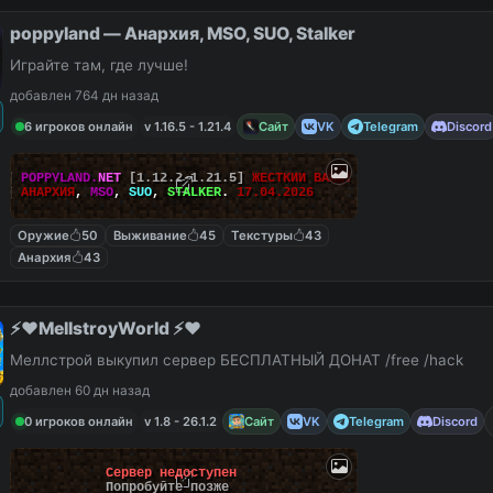
poppyland — Анархия, MSO, SUO, Stalker
Играйте там, где лучше!
добавлен 764 дн назад
6 игроков онлайн
v 1.16.5 - 1.21.4
Сайт
VK
Telegram
Discord
||
POPPYLAND.
NET
[1.12.2-1.21.5]
ЖЕСТКИЙ ВАЙП!
||
АНАРХИЯ
,
MSO
,
SUO
,
STALKER
.
17.04.2026
Оружие
50
Выживание
45
Текстуры
43
Анархия
43
⚡️❤️MellstroyWorld ⚡️❤️
Меллстрой выкупил сервер БЕСПЛАТНЫЙ ДОНАТ /free /hack
добавлен 60 дн назад
0 игроков онлайн
v 1.8 - 26.1.2
Сайт
VK
Telegram
Discord
Сервер недоступен
Попробуйте позже