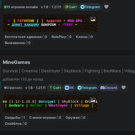
15 игроков онлайн
v 1.8 - 1.21.11
Сайт
Telegram
⚡
【
F
A
T
E
M
I
N
E
】
▎
Анархия
•
MSO RPG
☄
➡
ДОНАТ КАЖДОМУ
БОНУСОМ
⚡
/FREE
⬅
Бесплатная админка
0
RolePlay
0
Кланы
0
Выживание
0
MineGames
Survival | Creative | Destroyer | Skyblock | Fighting | BedWars | Villag
добавлен 130 дн назад
Оффлайн
v 1.8 - 1.21.11
Сайт
VK
Telegram
Discord
ames
[1.12-1.20.6]
Survival
|
SkyBlock
|
Creative
|
rs
| BedWars |
Murder
|
Destroyer
|
Village
|
Свадьбы
1
С мини-играми
0
Оружие
0
Скайблок
0