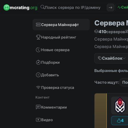
mcrating
.org
Сей
Сервера М
Сервера Майнкрафт
410
серверов
Народный рейтинг
Сервера Майнкра
Сервера Майнкра
Новые сервера
Скайблок
Подборки
Выбранные филь
Добавить
Часто ищут:
По
Проверка статуса
Контент
Комментарии
Видео
4