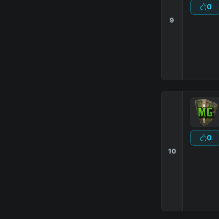
0
9
0
10
MineG
SkyWa