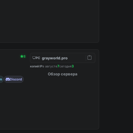
8
grayworld.pro
PC
7
3
копий IP
в августе
сегодня
Обзор сервера
am
Discord