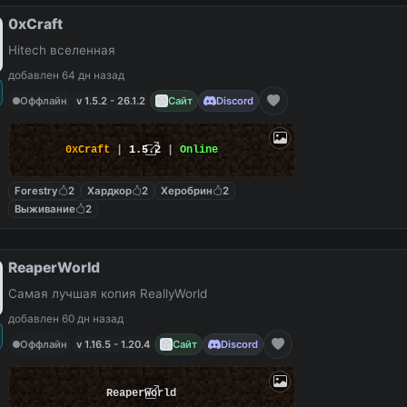
0xCraft
Hitech вселенная
добавлен 64 дн назад
Оффлайн
v 1.5.2 - 26.1.2
Сайт
Discord
0xCraft
|
1.5.2
|
Online
Forestry
2
Хардкор
2
Херобрин
2
Выживание
2
ReaperWorld
Самая лучшая копия ReallyWorld
добавлен 60 дн назад
Оффлайн
v 1.16.5 - 1.20.4
Сайт
Discord
ReaperWorld