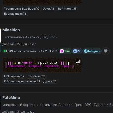
Тренировка Бед Варс
7
Java
6
Вайтлист
5
Бесплатные
3
MineRich
Выживание / Анархия / SkyBlock
добавлен 273 дн назад
1,549 игроков онлайн
v 1.7.2 - 1.21.9
Сайт
VK
Telegram
|
|
|
|
|
★
M
i
n
e
R
i
c
h
★
[
1.7.2-26.2
]
|
|
|
|
|
|
|
Выживание, Анархия, SkyBlock, Гриф
|
|
ПВП арена
2
Топовые
2
С большим онлайном
1
Дуэли
1
FateMine
уникальный сервер с режимами Анархия, Гриф, RPG, Tycoon и Б
добавлен 31 дн назад