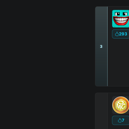
293
3
|
7