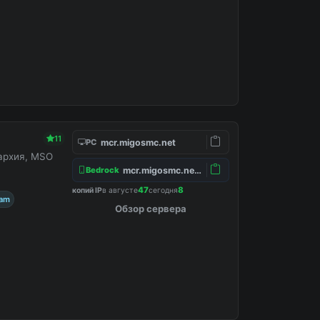
11
mcr.migosmc.net
PC
нархия, MSO
mcr.migosmc.net:19132
Bedrock
47
8
копий IP
в августе
сегодня
ram
Обзор сервера