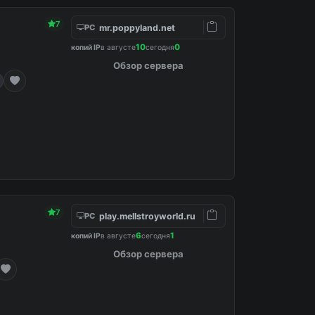
7
mr.poppyland.net
PC
10
0
копий IP
в августе
сегодня
Обзор сервера
7
play.mellstroyworld.ru
PC
6
1
копий IP
в августе
сегодня
Обзор сервера