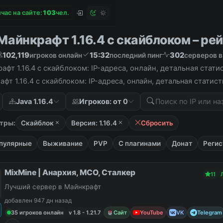
час на сайте:
1
0
3
чел.
айнкрафт 1.16.4 с скайблоком – рей
102,119
15:32
302
игроков онлайн
последний пинг
серверов в
фт 1.16.4 с скайблоком: IP-адреса, онлайн, детальная стат
фт 1.16.4 с скайблоком: IP-адреса, онлайн, детальная статис
Java 1.16.4
Игроков: от 0
тры:
Скайблок
Версия: 1.16.4
Сбросить
пулярные
Выживание
PVP
С плагинами
Донат
Регис
MixMine | Анархия, МСО, Сталкер
11
Лучший сервер в Майнкрафт
добавлен 947 дн назад
35 игроков онлайн
v 1.8 - 1.21.7
Сайт
YouTube
VK
Telegram