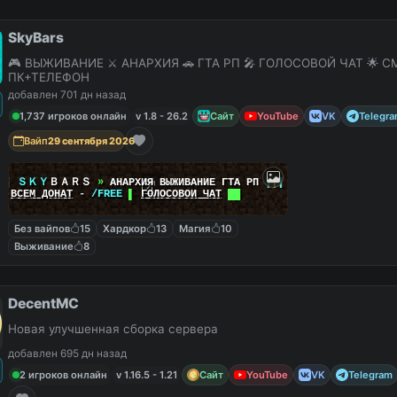
SkyBars
🎮 ВЫЖИВАНИЕ ⚔️ АНАРХИЯ 🚗 ГТА РП 🎤 ГОЛОСОВОЙ ЧАТ 🌟 С
ПК+ТЕЛЕФОН
добавлен 701 дн назад
1,737 игроков онлайн
v 1.8 - 26.2
Сайт
YouTube
VK
Telegr
Вайп
29 сентября 2026
|
|
ＳＫＹ
ＢＡＲＳ
»
АНАРХИЯ ВЫЖИВАНИЕ ГТА РП
|
|
|
██
ВСЕМ ДОНАТ
-
/FREE
▌
ГОЛОСОВОЙ ЧАТ
██
Без вайпов
15
Хардкор
13
Магия
10
Выживание
8
DecentMC
Новая улучшенная сборка сервера
добавлен 695 дн назад
2 игроков онлайн
v 1.16.5 - 1.21
Сайт
YouTube
VK
Telegram