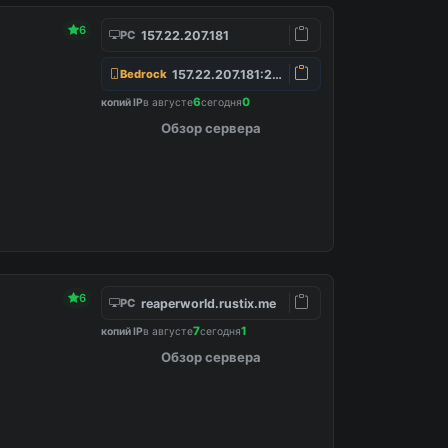
6
157.22.207.181
PC
157.22.207.181:25565
Bedrock
6
0
копий IP
в августе
сегодня
Обзор сервера
6
reaperworld.rustix.me
PC
7
1
копий IP
в августе
сегодня
Обзор сервера