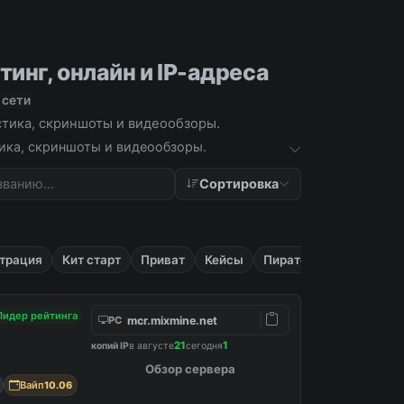
тинг, онлайн и IP-адреса
 сети
истика, скриншоты и видеообзоры.
тика, скриншоты и видеообзоры.
Сортировка
трация
Кит старт
Приват
Кейсы
Пиратские
Лидер рейтинга
mcr.mixmine.net
PC
21
1
копий IP
в августе
сегодня
Обзор сервера
Вайп
10.06