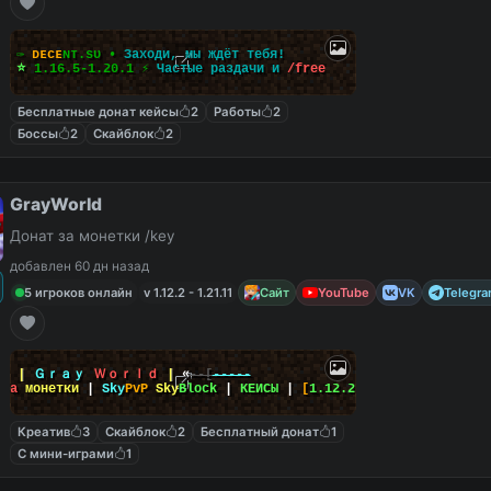
✑
ᴅ
ᴇ
ᴄ
ᴇ
ɴ
ᴛ
.
s
ᴜ
•
Заходи, мы ждёт тебя!
⭐
1.16.5-1.20.1
⚡
Частые раздачи и
/
f
r
e
e
Бесплатные донат кейсы
2
Работы
2
Боссы
2
Скайблок
2
GrayWorld
Донат за монетки /key
добавлен 60 дн назад
5 игроков онлайн
v 1.12.2 - 1.21.11
Сайт
YouTube
VK
Telegr
-
»
|
Ｇｒａｙ
Ｗｏｒｌｄ
|
«
--[
-----
т
за
монетки
|
Sky
PvP
Sky
Block
|
КЕЙСЫ
|
[
1.12.2
-
26.2
]
Креатив
3
Скайблок
2
Бесплатный донат
1
С мини-играми
1