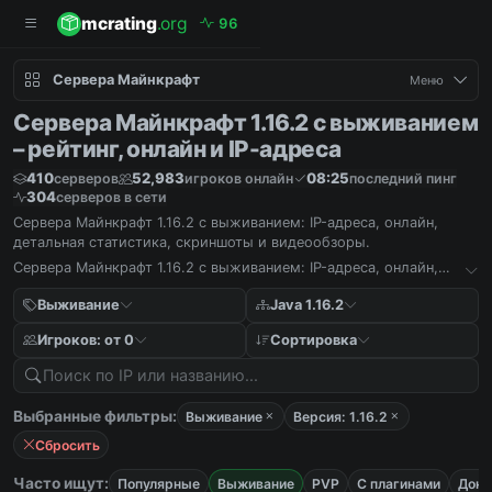
mcrating
.org
9
6
Сервера Майнкрафт
Меню
Сервера Майнкрафт 1.16.2 с выживанием
– рейтинг, онлайн и IP-адреса
410
52,983
08:25
серверов
игроков онлайн
последний пинг
304
серверов в сети
Сервера Майнкрафт 1.16.2 с выживанием: IP-адреса, онлайн,
детальная статистика, скриншоты и видеообзоры.
Сервера Майнкрафт 1.16.2 с выживанием: IP-адреса, онлайн,
детальная статистика, скриншоты и видеообзоры.
Выживание
Java 1.16.2
Игроков: от 0
Сортировка
Выбранные фильтры:
Выживание
Версия: 1.16.2
Сбросить
Часто ищут:
Популярные
Выживание
PVP
С плагинами
Дона