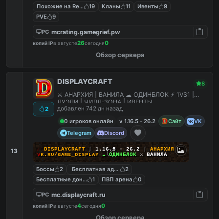
Похожие на ReallyWorld
19
Кланы
11
Ивенты
9
PVE
9
mcrating.gamegrief.pw
PC
26
0
копий IP
в августе
сегодня
Обзор сервера
DISPLAYCRAFT
8
⚔ АНАРХИЯ | ВАНИЛА ☁ ОДИНБЛОК ⚡ 1VS1 |
ДУЭЛИ | ЧИЛЛ-ЗОНА | ИВЕНТЫ
добавлен 742 дн назад
2
0 игроков онлайн
v 1.16.5 - 26.2
Сайт
VK
Telegram
Discord
☄
D
I
S
P
L
A
Y
C
R
A
F
T
∫
1.16.5 - 26.2
∫
АНАРХИЯ
13
ᴠ
ᴋ
.
ʀ
ᴜ
/
ɢ
ᴀ
ᴍ
ᴇ
_
ᴅ
ɪ
ѕ
ᴘ
ʟ
ᴀ
ʏ
☁ ОДИНБЛОК
⚔ ВАНИЛА
Боссы
2
Бесплатная админка
2
Бесплатные донат кейсы
1
ПВП арена
0
mc.displaycraft.ru
PC
4
0
копий IP
в августе
сегодня
Обзор сервера