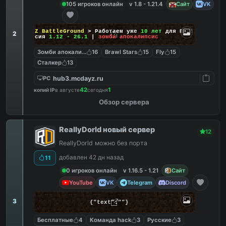
105 игроков онлайн
v 1.8 - 1.21.4
Сайт
VK
DayZ BattleGround
> Работаем уже
10 лет
для Вас!
2
Версия
1.12 - 26.1
|
зомби апокалипсис
Зомби апокалипсис
16
Brawl Stars
15
Fly
15
Сталкер
13
hub3.mcdayz.ru
PC
42
1
копий IP
в августе
сегодня
Обзор сервера
ReallyDorld новый сервер
12
ReallyDorld можно без порта
добавлен 42 дн назад
11
0 игроков онлайн
v 1.16.5 - 1.21
Сайт
YouTube
VK
Telegram
Discord
3
{"text":""}
Бесплатные
4
Команда hack
3
Русские
3