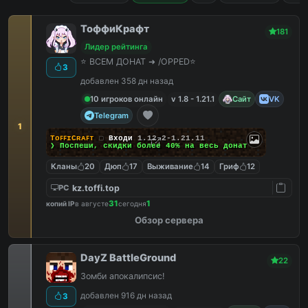
ТоффиКрафт
181
Лидер рейтинга
⭐ ВСЕМ ДОНАТ ➜ /OPPED⭐
3
добавлен 358 дн назад
10 игроков онлайн
v 1.8 - 1.21.1
Сайт
VK
Telegram
1
TᴏꜰꜰɪCʀᴀꜰᴛ
▢
Входи
1.12.2-1.21.11
❯ Поспеши, скидки
более 40%
на весь донат
Кланы
20
Дюп
17
Выживание
14
Гриф
12
kz.toffi.top
PC
31
1
копий IP
в августе
сегодня
Обзор сервера
DayZ BattleGround
22
Зомби апокалипсис!
добавлен 916 дн назад
3