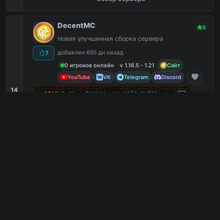
DecentMC
8
Новая улучшенная сборка сервера
добавлен 695 дн назад
7
0 игроков онлайн
v 1.16.5 - 1.21
Сайт
YouTube
VK
Telegram
Discord
14
✑
ᴅ
ᴇ
ᴄ
ᴇ
ɴ
ᴛ
.
s
ᴜ
•
Заходи, мы ждёт тебя!
⭐
1.16.5-1.20.1
⚡
Частые раздачи и
/
f
r
e
e
PVP
2
Работы
2
Паркур
2
Скайблок
2
mc.decent.su
PC
3
0
копий IP
в августе
сегодня
Обзор сервера
MoniDays - RPG | АНАРХИЯ /FREE
8
✅Prison ⭐StarWars⭐DayZ⭐АНАРХИЯ 1.16 донат
/free ✅
добавлен 679 дн назад
0
7 игроков онлайн
v 1.8 - 1.21.3
Сайт
VK