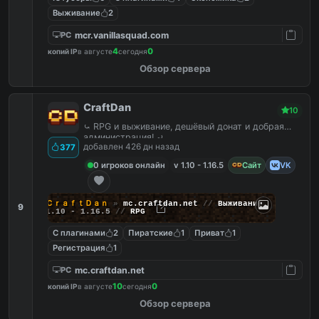
Выживание
2
mcr.vanillasquad.com
PC
4
0
копий IP
в августе
сегодня
Обзор сервера
CraftDan
10
⤿ RPG и выживание, дешёвый донат и добрая
администрация! ⤾
добавлен 426 дн назад
377
0 игроков онлайн
v 1.10 - 1.16.5
Сайт
VK
ＣｒａｆｔＤａｎ
»
mc.craftdan.net
//
Выживание
9
1.10 - 1.16.5
//
RPG
С плагинами
2
Пиратские
1
Приват
1
Регистрация
1
mc.craftdan.net
PC
10
0
копий IP
в августе
сегодня
Обзор сервера