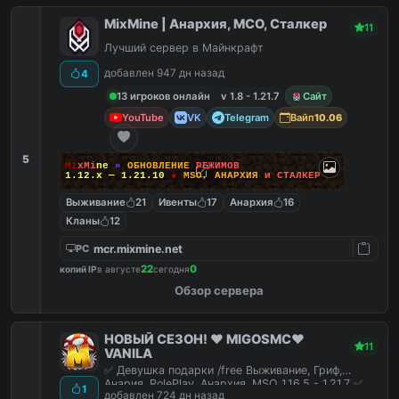
MixMine | Анархия, МСО, Сталкер
11
Лучший сервер в Майнкрафт
добавлен 947 дн назад
4
13 игроков онлайн
v 1.8 - 1.21.7
Сайт
YouTube
VK
Telegram
Вайп
10.06
5
M
i
x
M
i
n
e
»
О
Б
Н
О
В
Л
Е
Н
И
Е
Р
Е
Ж
И
М
О
В
1.12.x — 1.21.10
●
M
S
O
,
А
Н
А
Р
Х
И
Я
и
С
Т
А
Л
К
Е
Р
Выживание
21
Ивенты
17
Анархия
16
Кланы
12
mcr.mixmine.net
PC
22
0
копий IP
в августе
сегодня
Обзор сервера
НОВЫЙ СЕЗОН! ❤️ MIGOSMC❤️
11
VANILA
✅ Девушка подарки /free Выживание, Гриф,
Анария, RolePlay, Анархия, MSO 1.16.5 - 1.21.7 ✅
1
добавлен 724 дн назад