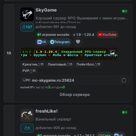
SkyGame
9
Хороший сервер RPG-Выживания с мини-играми
и Креативом-На-Плотах.
добавлен 861 дн назад
137
1 игроков онлайн
v 1.9 - 1.20.4
YouTube
VK
Telegram
Ｓｋｙ
Ｇａｍｅ
[
1.9
-
1.20.4
]
Уникальный PPG-сервер
10
Мини-игры
○
Оружие
○
Мобы и Боссы
○
Приятная атмосфера
Креатив
11
Ламповый
11
Пейнтбол
11
PVP
11
mc-skygame.ru:25624
PC
2
0
копий IP
в августе
сегодня
Обзор сервера
freshLike!
8
Ванильный сервер!
добавлен 906 дн назад
1
0 игроков онлайн
v 1.7 - 26.1.2
Сайт
VK