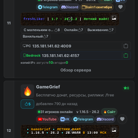
Telegram
Discord
Вайп
1 сентября
freshLike!
|
1.7 - 26.1.2
|
Летний вайп!
11
С маленьким онлайном
8
Онлайн
7
Выживание
7
Ванильный
7
135.181.141.62:4009
PC
135.181.141.62:4157
Bedrock
10
0
копий IP
в августе
сегодня
Обзор сервера
GameGrief
8
Бесплатно донат, ресурсы, риллики: /free
добавлен 790 дн назад
5
31 игроков онлайн
v 1.16.5 - 26.2
Сайт
YouTube
VK
Telegram
Discord
•
G
a
m
e
G
r
i
e
f
•
Л
Е
Т
Н
И
Й
В
А
Й
П
12
•
1
.
1
6
.
5
•
26.2
•
28
ИЮЛЯ
В
13:00
М
С
К