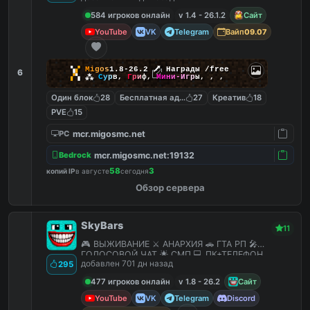
584 игроков онлайн
v 1.4 - 26.1.2
Сайт
YouTube
VK
Telegram
Вайп
09.07
▚
▞
M
i
g
o
s
1.8-26.2
🗡
Награды /free
6
▞
▚
⁂
С
у
р
в
,
Г
р
и
ф
,
М
и
н
и
-
И
г
р
ы
,
,
,
Один блок
28
Бесплатная админка
27
Креатив
18
PVE
15
mcr.migosmc.net
PC
mcr.migosmc.net:19132
Bedrock
58
3
копий IP
в августе
сегодня
Обзор сервера
SkyBars
11
🎮 ВЫЖИВАНИЕ ⚔️ АНАРХИЯ 🚗 ГТА РП 🎤
ГОЛОСОВОЙ ЧАТ 🌟 СМП 💻 ПК+ТЕЛЕФОН
добавлен 701 дн назад
295
477 игроков онлайн
v 1.8 - 26.2
Сайт
YouTube
VK
Telegram
Discord