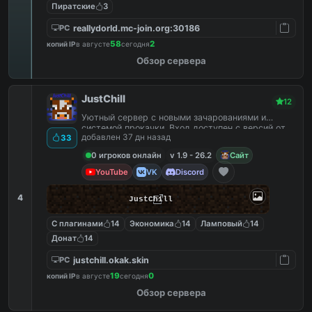
Пиратские
3
reallydorld.mc-join.org:30186
PC
58
2
копий IP
в августе
сегодня
Обзор сервера
JustChill
12
Уютный сервер с новыми зачарованиями и
системой прокачки. Вход доступен с версий от
добавлен 37 дн назад
33
1.9 до 26.2
0 игроков онлайн
v 1.9 - 26.2
Сайт
YouTube
VK
Discord
4
JustChill
С плагинами
14
Экономика
14
Ламповый
14
Донат
14
justchill.okak.skin
PC
19
0
копий IP
в августе
сегодня
Обзор сервера