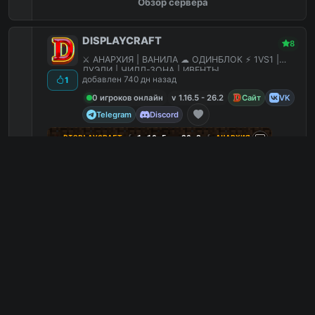
Обзор сервера
DISPLAYCRAFT
8
⚔ АНАРХИЯ | ВАНИЛА ☁ ОДИНБЛОК ⚡ 1VS1 |
ДУЭЛИ | ЧИЛЛ-ЗОНА | ИВЕНТЫ
добавлен 740 дн назад
1
0 игроков онлайн
v 1.16.5 - 26.2
Сайт
VK
Telegram
Discord
☄
D
I
S
P
L
A
Y
C
R
A
F
T
∫
1.16.5 - 26.2
∫
АНАРХИЯ
14
ᴠ
ᴋ
.
ʀ
ᴜ
/
ɢ
ᴀ
ᴍ
ᴇ
_
ᴅ
ɪ
ѕ
ᴘ
ʟ
ᴀ
ʏ
☁ ОДИНБЛОК
⚔ ВАНИЛА
Бесплатная админка
2
Боссы
2
Бесплатные донат кейсы
1
ПВП арена
0
mc.displaycraft.ru
PC
1
0
копий IP
в августе
сегодня
Обзор сервера
DecentMC
8
Новая улучшенная сборка сервера
добавлен 693 дн назад
8