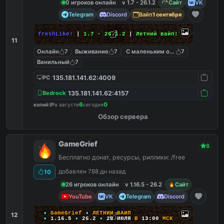
0 игроков онлайн
v 1.7 - 26.1.2
Сайт
VK
Telegram
Discord
Вайп
1 сентября
freshLike!
|
1.7 - 26.1.2
|
Летний вайп!
11
Онлайн
7
Выживание
7
С маленьким онлайном
7
Ванильный
7
135.181.141.62:4009
PC
135.181.141.62:4157
Bedrock
6
0
копий IP
в августе
сегодня
Обзор сервера
GameGrief
8
Бесплатно донат, ресурсы, риллики: /free
добавлен 788 дн назад
10
26 игроков онлайн
v 1.16.5 - 26.2
Сайт
YouTube
VK
Telegram
Discord
•
G
a
m
e
G
r
i
e
f
•
Л
Е
Т
Н
И
Й
В
А
Й
П
12
•
1
.
1
6
.
5
•
26.2
•
28
ИЮЛЯ
В
13:00
М
С
К