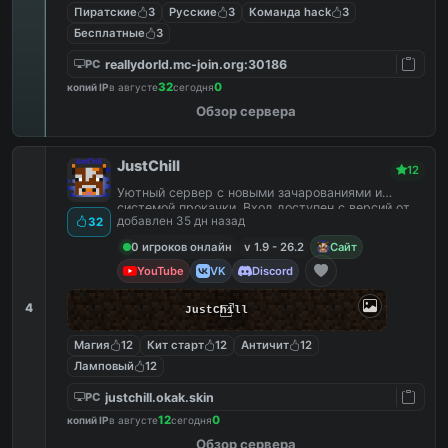
Пиратские
3
Русские
3
Команда hack
3
Бесплатные
3
reallydorld.mc-join.org:30186
PC
32
0
копий IP
в августе
сегодня
Обзор сервера
JustChill
12
Уютный сервер с новыми зачарованиями и
системой прокачки. Вход доступен с версий от
добавлен 35 дн назад
32
1.9 до 26.2
0 игроков онлайн
v 1.9 - 26.2
Сайт
YouTube
VK
Discord
4
JustChill
Магия
12
Кит старт
12
Античит
12
Ламповый
12
justchill.okak.skin
PC
12
0
копий IP
в августе
сегодня
Обзор сервера