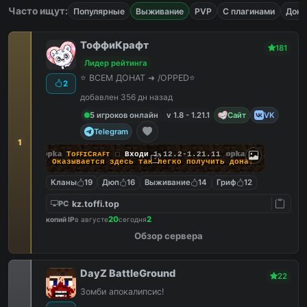
Часто ищут:
Популярные
Выживание
PVP
С плагинами
Дона
ТоффиКрафт
181
Лидер рейтинга
⭐ ВСЕМ ДОНАТ ➜ /OPPED⭐
2
добавлен 356 дн назад
5 игроков онлайн
v 1.8 - 1.21.1
Сайт
VK
Telegram
1
opka
TᴏꜰꜰɪCʀᴀꜰᴛ
▢
Входи
1.12.2-1.21.11
opka
❯ Оказывается здесь
так легко
получить донат
Кланы
19
Дюп
16
Выживание
14
Гриф
12
kz.toffi.top
PC
20
2
копий IP
в августе
сегодня
Обзор сервера
DayZ BattleGround
22
Зомби апокалипсис!