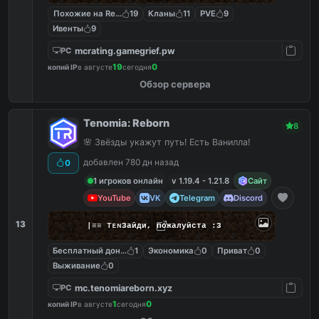
Похожие на ReallyWorld
19
Кланы
11
PVE
9
Ивенты
9
mcrating.gamegrief.pw
PC
19
0
копий IP
в августе
сегодня
Обзор сервера
Tenomia: Reborn
8
🌸 Звёзды укажут путь! Есть Ванилла!
добавлен 780 дн назад
0
1 игроков онлайн
v 1.19.4 - 1.21.8
Сайт
YouTube
VK
Telegram
Discord
13
|
≡
≡
T
ᴇ
ɴ
Зайди, пожалуйста :3
Бесплатный донат
1
Экономика
0
Приват
0
Выживание
0
mc.tenomiareborn.xyz
PC
1
0
копий IP
в августе
сегодня