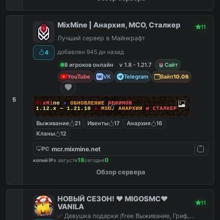
MixMine | Анархия, МСО, Сталкер
11
Лучший сервер в Майнкрафт
добавлен 945 дн назад
4
8 игроков онлайн
v 1.8 - 1.21.7
Сайт
YouTube
VK
Telegram
Вайп
10.06
5
M
i
x
M
i
n
e
»
О
Б
Н
О
В
Л
Е
Н
И
Е
Р
Е
Ж
И
М
О
В
1.12.x — 1.21.10
●
M
S
O
,
А
Н
А
Р
Х
И
Я
и
С
Т
А
Л
К
Е
Р
Выживание
21
Ивенты
17
Анархия
16
Кланы
12
mcr.mixmine.net
PC
18
0
копий IP
в августе
сегодня
Обзор сервера
НОВЫЙ СЕЗОН! ❤️ MIGOSMC❤️
11
VANILA
✅ Девушка подарки /free Выживание, Гриф,