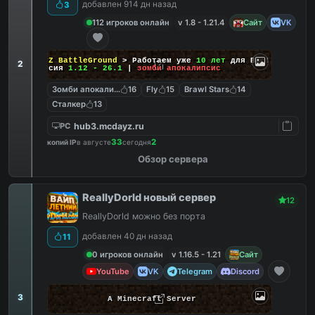
добавлен 914 дн назад
3
112 игроков онлайн
v 1.8 - 1.21.4
Сайт
VK
DayZ BattleGround
> Работаем уже
10 лет
для Вас!
2
Версия
1.12 - 26.1
|
зомби апокалипсис
Зомби апокалипсис
16
Fly
15
Brawl Stars
14
Сталкер
13
hub3.mcdayz.ru
PC
33
2
копий IP
в августе
сегодня
Обзор сервера
ReallyDorld новый сервер
12
ReallyDorld можно без порта
добавлен 40 дн назад
11
0 игроков онлайн
v 1.16.5 - 1.21
Сайт
YouTube
VK
Telegram
Discord
3
A Minecraft Server