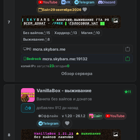
YouTube
VK
Telegram
Discord
Вайп
29 сентября 2026
|
|
|
ＳＫＹ
ＢＡＲＳ
»
АНАРХИЯ ВЫЖИВАНИЕ ГТА РП
|
|
|
7
██
ВСЕМ ДОНАТ
-
/FREE
▌
ГОЛОСОВОЙ ЧАТ
██
Без вайпов
15
Хардкор
13
Магия
10
Выживание
8
mcra.skybars.me
PC
mcra.skybars.me:19132
Bedrock
23
0
копий IP
в августе
сегодня
Обзор сервера
VanillaBox - выживание
11
Ванила без вайпов и донатов
добавлен 912 дн назад
0
Оффлайн
v 1.20 - 26.1.2
Сайт
YouTube
Telegram
VanillaBox
1.21.11
🔥
выживание
8
без вайпов лампово