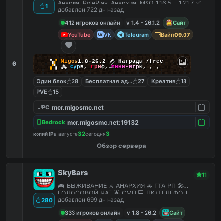
Анария, RolePlay, Анархия, MSO 1.16.5 - 1.21.7 ✅
1
добавлен 722 дн назад
412 игроков онлайн
v 1.4 - 26.1.2
Сайт
YouTube
VK
Telegram
Вайп
09.07
▚
▞
M
i
g
o
s
1.8-26.2
🗡
Награды /free
6
▞
▚
⁂
С
у
р
в
,
Г
р
и
ф
,
М
и
н
и
-
И
г
р
ы
,
,
,
Один блок
28
Бесплатная админка
27
Креатив
18
PVE
15
mcr.migosmc.net
PC
mcr.migosmc.net:19132
Bedrock
32
3
копий IP
в августе
сегодня
Обзор сервера
SkyBars
11
🎮 ВЫЖИВАНИЕ ⚔️ АНАРХИЯ 🚗 ГТА РП 🎤
ГОЛОСОВОЙ ЧАТ 🌟 СМП 💻 ПК+ТЕЛЕФОН
добавлен 699 дн назад
280
333 игроков онлайн
v 1.8 - 26.2
Сайт