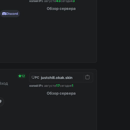
43
3
копий IP
в августе
сегодня
Обзор сервера
Discord
12
justchill.okak.skin
PC
Вход
17
1
копий IP
в августе
сегодня
Обзор сервера