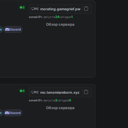
8
mcrating.gamegrief.pw
PC
24
1
копий IP
в августе
сегодня
Обзор сервера
m
Discord
8
mc.tenomiareborn.xyz
PC
2
0
копий IP
в августе
сегодня
Обзор сервера
m
Discord