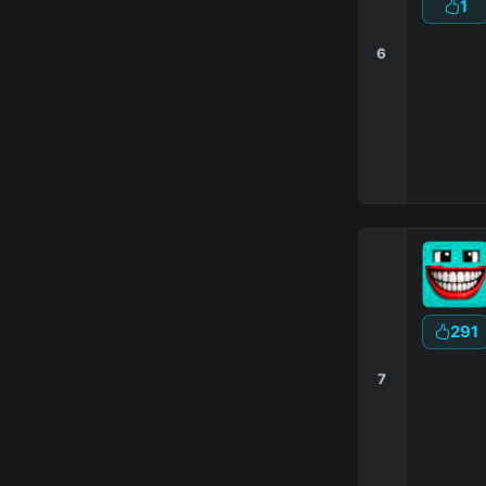
1
6
291
7
|