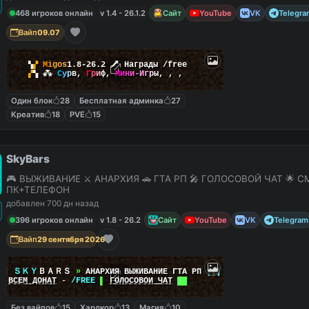
468 игроков онлайн
v 1.4 - 26.1.2
Сайт
YouTube
VK
Telegra
Вайп
09.07
▚
▞
M
i
g
o
s
1.8-26.2
🗡
Награды /free
▞
▚
⁂
С
у
р
в
,
Г
р
и
ф
,
М
и
н
и
-
И
г
р
ы
,
,
,
Один блок
28
Бесплатная админка
27
Креатив
18
PVE
15
SkyBars
🎮 ВЫЖИВАНИЕ ⚔️ АНАРХИЯ 🚗 ГТА РП 🎤 ГОЛОСОВОЙ ЧАТ 🌟 С
ПК+ТЕЛЕФОН
добавлен 700 дн назад
396 игроков онлайн
v 1.8 - 26.2
Сайт
YouTube
VK
Telegram
Вайп
29 сентября 2026
|
|
ＳＫＹ
ＢＡＲＳ
»
АНАРХИЯ ВЫЖИВАНИЕ ГТА РП
|
|
|
██
ВСЕМ ДОНАТ
-
/FREE
▌
ГОЛОСОВОЙ ЧАТ
██
Без вайпов
15
Хардкор
13
Магия
10