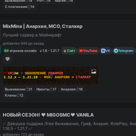
Выживание
14
PVP
14
Магия
14
С плагинами
14
MixMine | Анархия, МСО, Сталкер
Лучший сервер в Майнкрафт
добавлен 946 дн назад
8 игроков онлайн
v 1.8 - 1.21.7
Сайт
YouTube
VK
Telegram
M
i
x
M
i
n
e
»
О
Б
Н
О
В
Л
Е
Н
И
Е
Р
Е
Ж
И
М
О
В
1.12.x — 1.21.10
●
M
S
O
,
А
Н
А
Р
Х
И
Я
и
С
Т
А
Л
К
Е
Р
Выживание
21
Ивенты
17
Анархия
16
Кланы
12
НОВЫЙ СЕЗОН! ❤️ MIGOSMC❤️ VANILA
✅ Девушка подарки /free Выживание, Гриф, Анария, RolePlay, А
1.16.5 - 1.21.7 ✅
добавлен 723 дн назад