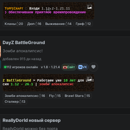
TᴏꜰꜰɪCʀᴀꜰᴛ
▢
Входи
1.12.2-1.21.11
❯ Обеспечиваем
приятное
времяпровождение
Кланы
20
Дюп
16
Выживание
14
Гриф
12
DayZ BattleGround
Зомби апокалипсис!
добавлен 915 дн назад
112 игроков онлайн
v 1.8 - 1.21.4
Сайт
VK
ayZ BattleGround
> Работаем уже
10 лет
для Вас!
ерсия
1.12 - 26.1
|
зомби апокалипсис
Зомби апокалипсис
16
Fly
15
Brawl Stars
15
Сталкер
13
ReallyDorld новый сервер
ReallyDorld можно без порта