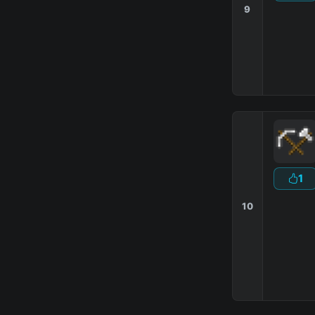
9
Ｓｋ
Мини
1
10