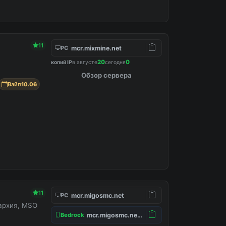
11
mcr.mixmine.net
PC
20
0
копий IP
в августе
сегодня
Обзор сервера
Вайп
10.06
11
mcr.migosmc.net
PC
нархия, MSO
mcr.migosmc.net:19132
Bedrock