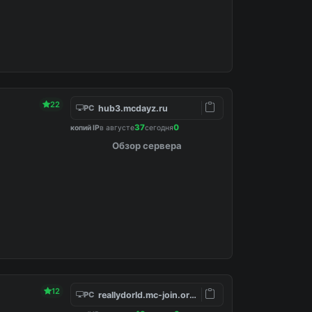
22
hub3.mcdayz.ru
PC
37
0
копий IP
в августе
сегодня
Обзор сервера
12
reallydorld.mc-join.org:30186
PC