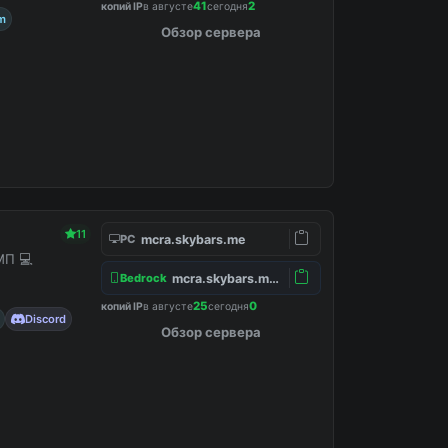
41
2
копий IP
в августе
сегодня
m
Обзор сервера
11
mcra.skybars.me
PC
МП 💻
mcra.skybars.me:19132
Bedrock
25
0
копий IP
в августе
сегодня
Discord
Обзор сервера