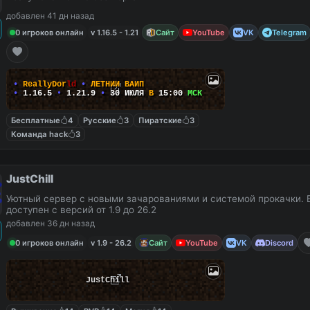
добавлен 41 дн назад
0 игроков онлайн
v 1.16.5 - 1.21
Сайт
YouTube
VK
Telegram
•
R
e
a
l
l
y
D
o
r
l
d
•
Л
Е
Т
Н
И
Й
В
А
Й
П
•
1.16.5
➧
1.21.9
•
30 ИЮЛЯ
В
15:00
МСК
Бесплатные
4
Русские
3
Пиратские
3
Команда hack
3
JustChill
Уютный сервер с новыми зачарованиями и системой прокачки. 
доступен с версий от 1.9 до 26.2
добавлен 36 дн назад
0 игроков онлайн
v 1.9 - 26.2
Сайт
YouTube
VK
Discord
JustChill