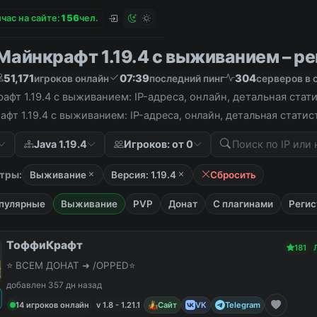
час на сайте:
1
5
6
чел.
айнкрафт 1.19.4 с выживанием – рей
51,171
07:39
304
игроков онлайн
последний пинг
серверов в 
фт 1.19.4 с выживанием: IP-адреса, онлайн, детальная стат
фт 1.19.4 с выживанием: IP-адреса, онлайн, детальная стати
Java 1.19.4
Игроков: от 0
тры:
Выживание
Версия: 1.19.4
Сбросить
пулярные
Выживание
PVP
Донат
С плагинами
Регис
ТоффиКрафт
181
⭐ ВСЕМ ДОНАТ ➜ /OPPED⭐
добавлен 357 дн назад
14 игроков онлайн
v 1.8 - 1.21.1
Сайт
VK
Telegram