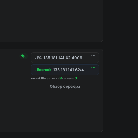
8
135.181.141.62:4009
PC
135.181.141.62:4157
Bedrock
8
0
копий IP
в августе
сегодня
Обзор сервера