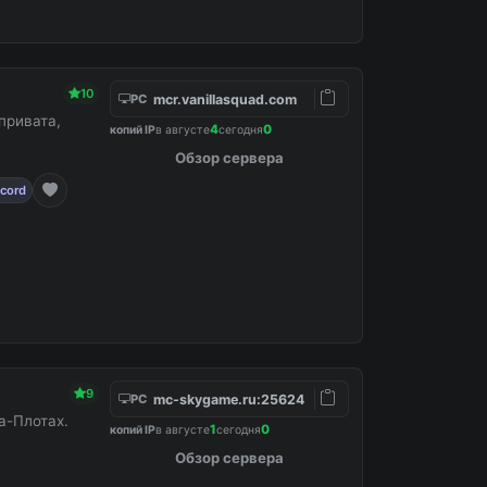
10
mcr.vanillasquad.com
PC
привата,
4
0
копий IP
в августе
сегодня
Обзор сервера
scord
9
mc-skygame.ru:25624
PC
а-Плотах.
1
0
копий IP
в августе
сегодня
Обзор сервера