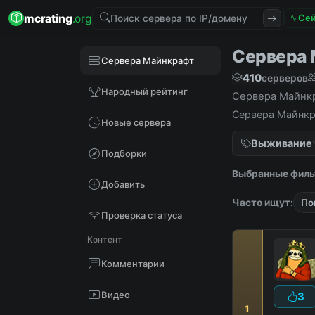
mcrating
.org
Сей
Сервера М
Сервера Майнкрафт
410
серверов
Народный рейтинг
Сервера Майнкра
Сервера Майнкра
Новые сервера
Выживание
Подборки
Выбранные филь
Добавить
Часто ищут:
По
Проверка статуса
Контент
Комментарии
Видео
3
1