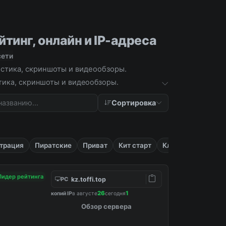
тинг, онлайн и IP-адреса
сети
истика, скриншоты и видеообзоры.
стика, скриншоты и видеообзоры.
Сортировка
трация
Пиратские
Приват
Кит старт
Кланы
Лидер рейтинга
kz.toffi.top
PC
26
1
копий IP
в августе
сегодня
Обзор сервера