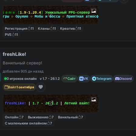
ｙ
Ｇａｍｅ
[
1.9
-
1.20.4
]
Уникальный PPG-сервер
-игры
○
Оружие
○
Мобы и Боссы
○
Приятная атмосфера
Регистрация
11
Кланы
11
Креатив
11
PVE
11
freshLike!
Ванильный сервер!
добавлен 905 дн назад
0 игроков онлайн
v 1.7 - 26.1.2
Сайт
VK
Telegram
Discord
Вайп
1 сентября
freshLike!
|
1.7 - 26.1.2
|
Летний вайп!
Онлайн
7
Выживание
7
Ванильный
7
С маленьким онлайном
7