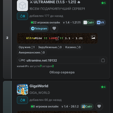
⚔️ ULTRAMINE (1.1.5 - 1.21) 🔥
5
❗️ВСЕМ ПОДАРКИ❗️ЛУЧШИЙ СЕРВЕР❗️
добавлен 177 дн назад
0
22 игроков онлайн
v 1.4 - 1.21.11
Сайт
VK
Telegram
2
Ultra
Mine
!!
Lobby
!!
1.1 - 1.21
Оружие
1
Зарубежные
0
Казино
0
Американские
0
ultramine.net:19132
PC
7
2
копий IP
в августе
сегодня
Обзор сервера
GigaWorld
4
GIGA_WORLD
добавлен 66 дн назад
0
0 игроков онлайн
v 1.4 - 26.1.2
Сайт