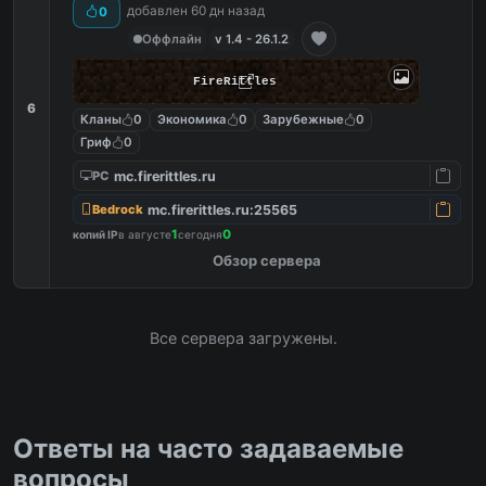
добавлен 60 дн назад
0
Оффлайн
v 1.4 - 26.1.2
FireRittles
6
Кланы
0
Экономика
0
Зарубежные
0
Гриф
0
mc.firerittles.ru
PC
mc.firerittles.ru:25565
Bedrock
1
0
копий IP
в августе
сегодня
Обзор сервера
Все сервера загружены.
Ответы на часто задаваемые
вопросы