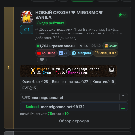
НОВЫЙ СЕЗОН! ❤️ MIGOSMC❤️
23
VANILA
Лидер рейтинга
✅ Девушка подарки /free Выживание, Гриф,
1
Анария, RolePlay, Анархия, MSO 1.16.5 - 1.21.7 ✅
добавлен 725 дн назад
1,764 игроков онлайн
v 1.4 - 26.1.2
Сайт
YouTube
VK
Telegram
Вайп
09.07
1
▚
▞
M
i
g
o
s
1.8-26.2
🗡
Награды /free
▞
▚
⁂
С
у
р
в
,
Г
р
и
ф
,
М
и
н
и
-
И
г
р
ы
,
,
,
Один блок
28
Бесплатная админка
27
Креатив
19
PVE
15
mcr.migosmc.net
PC
mcr.migosmc.net:19132
Bedrock
78
10
копий IP
в августе
сегодня
Обзор сервера