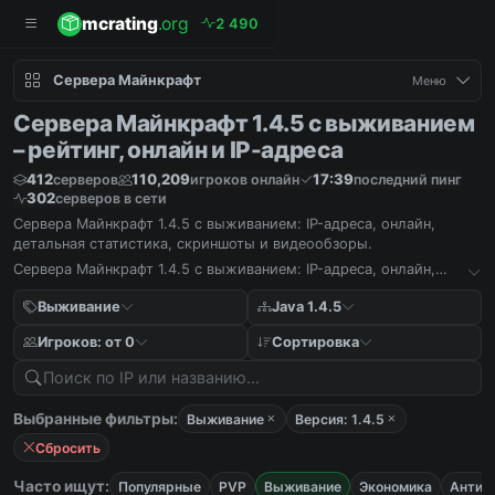
mcrating
.org
2
4
9
0
Сервера Майнкрафт
Меню
Сервера Майнкрафт 1.4.5 с выживанием
– рейтинг, онлайн и IP-адреса
412
110,209
17:39
серверов
игроков онлайн
последний пинг
302
серверов в сети
Сервера Майнкрафт 1.4.5 с выживанием: IP-адреса, онлайн,
детальная статистика, скриншоты и видеообзоры.
Сервера Майнкрафт 1.4.5 с выживанием: IP-адреса, онлайн,
детальная статистика, скриншоты и видеообзоры.
Выживание
Java 1.4.5
Игроков: от 0
Сортировка
Выбранные фильтры:
Выживание
Версия: 1.4.5
Сбросить
Часто ищут:
Популярные
PVP
Выживание
Экономика
Антич