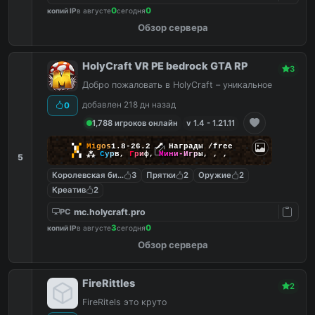
0
0
копий IP
в августе
сегодня
Обзор сервера
HolyCraft VR PE bedrock GTA RP
3
Добро пожаловать в HolyCraft – уникальное
добавлен 218 дн назад
0
1,788 игроков онлайн
v 1.4 - 1.21.11
▚
▞
M
i
g
o
s
1.8-26.2
🗡
Награды /free
▞
▚
⁂
С
у
р
в
,
Г
р
и
ф
,
М
и
н
и
-
И
г
р
ы
,
,
,
5
Королевская битва
3
Прятки
2
Оружие
2
Креатив
2
mc.holycraft.pro
PC
3
0
копий IP
в августе
сегодня
Обзор сервера
FireRittles
2
FireRitels это круто