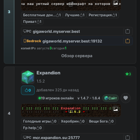
ожаловать на наш уютный сервер майнкрафт на котором ты найдёшь 
3
Бесплатные донат кейсы
1
Лучшие
1
Регистрация
1
Приват
1
gigaworld.myserver.best
PC
gigaworld.myserver.best:19132
Bedrock
3
1
копий IP
в августе
сегодня
Обзор сервера
Expandion
3
1.5.2
добавлен 325 дн назад
0
19 игроков онлайн
v 1.4.7 - 1.6.4
Сайт
╔╗
:::
:::
:::
:::
:::
:::
Expandion
:::
:::
:::
:::
:::
:::
╚╝
:::
:::
:::
:::
:::
:::
+
❤
1.5.2
❤
+
4
Голодные игры
0
Херобрин
0
Вещи Бога
0
Fp help
0
mcr.expandion.su:25777
PC