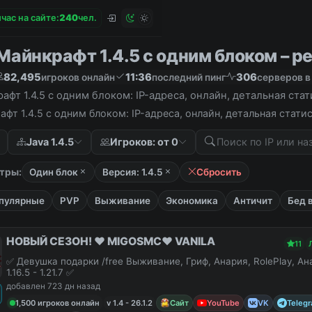
час на сайте:
2
4
0
чел.
айнкрафт 1.4.5 с одним блоком – ре
82,495
11:36
306
игроков онлайн
последний пинг
серверов в
фт 1.4.5 с одним блоком: IP-адреса, онлайн, детальная ста
фт 1.4.5 с одним блоком: IP-адреса, онлайн, детальная стат
Java 1.4.5
Игроков: от 0
тры:
Один блок
Версия: 1.4.5
Сбросить
пулярные
PVP
Выживание
Экономика
Античит
Бед 
НОВЫЙ СЕЗОН! ❤️ MIGOSMC❤️ VANILA
11
✅ Девушка подарки /free Выживание, Гриф, Анария, RolePlay, А
1.16.5 - 1.21.7 ✅
добавлен 723 дн назад
1,500 игроков онлайн
v 1.4 - 26.1.2
Сайт
YouTube
VK
Teleg