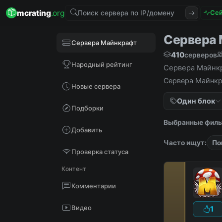
mcrating
.org
Сей
Сервера М
Сервера Майнкрафт
410
серверов
Народный рейтинг
Сервера Майнкра
Сервера Майнкра
Новые сервера
Один блок
Подборки
Выбранные филь
Добавить
Часто ищут:
По
Проверка статуса
Контент
Комментарии
Видео
1