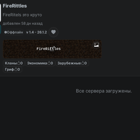
FireRittles
FireRitels это круто
добавлен 58 дн назад
Оффлайн
v 1.4 - 26.1.2
FireRittles
Кланы
0
Экономика
0
Зарубежные
0
Гриф
0
Все сервера загружены.