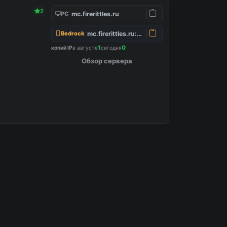
2
mc.firerittles.ru
PC
mc.firerittles.ru:25565
Bedrock
1
0
копий IP
в августе
сегодня
Обзор сервера