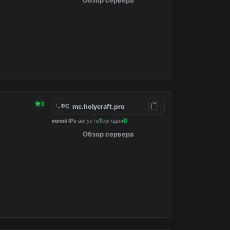
3
mc.holycraft.pro
PC
1
0
копий IP
в августе
сегодня
Обзор сервера