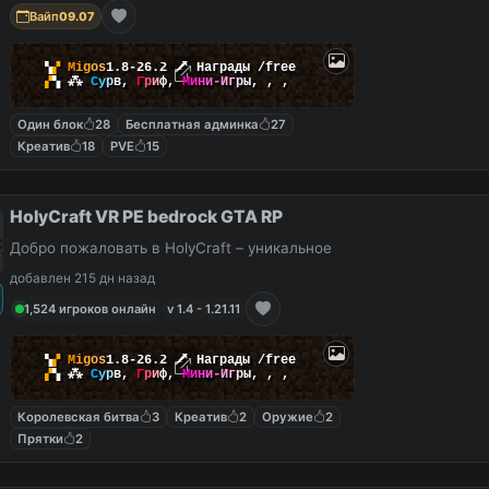
Вайп
09.07
▚
▞
M
i
g
o
s
1.8-26.2
🗡
Награды /free
▞
▚
⁂
С
у
р
в
,
Г
р
и
ф
,
М
и
н
и
-
И
г
р
ы
,
,
,
Один блок
28
Бесплатная админка
27
Креатив
18
PVE
15
HolyCraft VR PE bedrock GTA RP
Добро пожаловать в HolyCraft – уникальное
добавлен 215 дн назад
1,524 игроков онлайн
v 1.4 - 1.21.11
▚
▞
M
i
g
o
s
1.8-26.2
🗡
Награды /free
▞
▚
⁂
С
у
р
в
,
Г
р
и
ф
,
М
и
н
и
-
И
г
р
ы
,
,
,
Королевская битва
3
Креатив
2
Оружие
2
Прятки
2