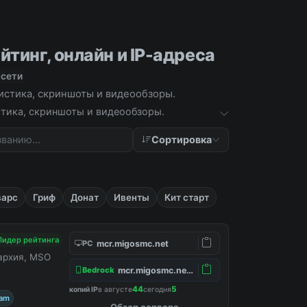
йтинг, онлайн и IP-адреса
 сети
тистика, скриншоты и видеообзоры.
истика, скриншоты и видеообзоры.
Сортировка
варс
Гриф
Донат
Ивенты
Кит старт
Лидер рейтинга
mcr.migosmc.net
PC
нархия, MSO
mcr.migosmc.net:19132
Bedrock
44
5
копий IP
в августе
сегодня
ram
Обзор сервера