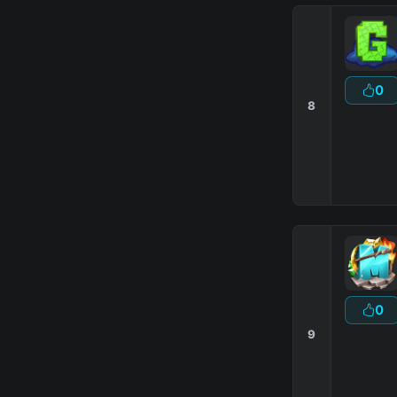
0
8
0
9
MC
ВЫ