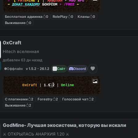
⚡
【
F
A
T
E
M
I
N
E
】
▎
Анархия
•
MSO RPG
☄
➡
ДОНАТ КАЖДОМУ
БОНУСОМ
⚡
/FREE
⬅
Бесплатная админка
0
RolePlay
0
Кланы
0
Выживание
0
0xCraft
Hitech вселенная
добавлен 63 дн назад
Оффлайн
v 1.5.2 - 26.1.2
Сайт
Discord
0xCraft
|
1.5.2
|
Online
С плагинами
2
Forestry
2
Голосовой чат
2
Выживание
2
GodMine- Лучшая экосистема, которую вы искали
⚔️ ОТКРЫЛАСЬ АНАРХИЯ 1.20 ⚔️