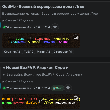
GodMc - Веселый сервер, всем донат /free
Возвращение легенды, Веселый сервер, всем донат /free
добавлен 477 дн назад
76 игроков онлайн
v 1.8 - 1.21.4
-]
--
GOD
MC
--
[-
Выживание
,
Мини-игры
★
Скай
Блок
,
Анархия
,
Бедварс
,
Китпвп
Креатив
2
PVE
2
Магия
2
С городом
1
🔸Новый BoxPVP, Анархия, Сурв🔸
🔸 Был вайп, Всем /free BoxPVP, Сурв, Анархия🔸
добавлен 428 дн назад
62 игроков онлайн
v 1.8 - 1.21.4
Сайт
FUN.SU
| 1.16.5 - 1.21 |
Заходи играть к нам ;)
ЖИВАНИЕ
BOXPVP
SkyBlock
-
/free
подарок всем