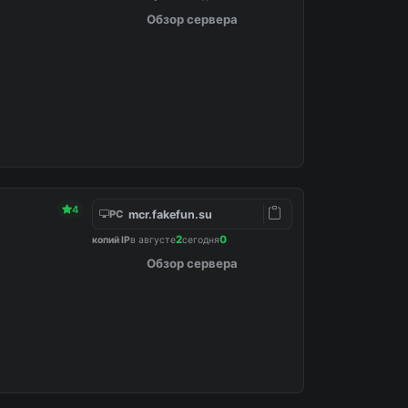
Обзор сервера
4
mcr.fakefun.su
PC
2
0
копий IP
в августе
сегодня
Обзор сервера