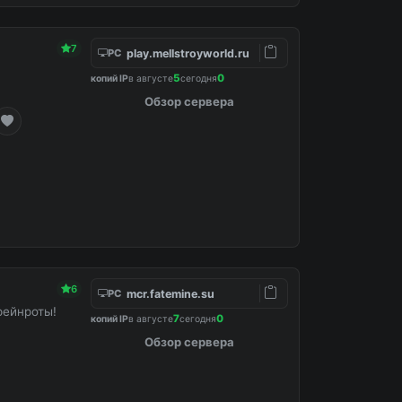
7
play.mellstroyworld.ru
PC
5
0
копий IP
в августе
сегодня
Обзор сервера
6
mcr.fatemine.su
PC
рейнроты!
7
0
копий IP
в августе
сегодня
Обзор сервера