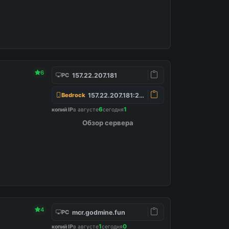
6
157.22.207.181
PC
157.22.207.181:25565
Bedrock
6
1
копий IP
в августе
сегодня
Обзор сервера
4
mcr.godmine.fun
PC
1
0
копий IP
в августе
сегодня