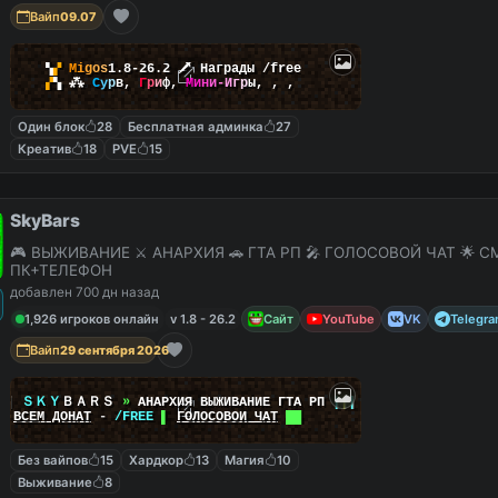
Вайп
09.07
▚
▞
M
i
g
o
s
1.8-26.2
🗡
Награды /free
▞
▚
⁂
С
у
р
в
,
Г
р
и
ф
,
М
и
н
и
-
И
г
р
ы
,
,
,
Один блок
28
Бесплатная админка
27
Креатив
18
PVE
15
SkyBars
🎮 ВЫЖИВАНИЕ ⚔️ АНАРХИЯ 🚗 ГТА РП 🎤 ГОЛОСОВОЙ ЧАТ 🌟 С
ПК+ТЕЛЕФОН
добавлен 700 дн назад
1,926 игроков онлайн
v 1.8 - 26.2
Сайт
YouTube
VK
Telegr
Вайп
29 сентября 2026
|
|
ＳＫＹ
ＢＡＲＳ
»
АНАРХИЯ ВЫЖИВАНИЕ ГТА РП
|
|
|
██
ВСЕМ ДОНАТ
-
/FREE
▌
ГОЛОСОВОЙ ЧАТ
██
Без вайпов
15
Хардкор
13
Магия
10
Выживание
8