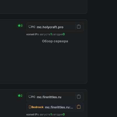
3
mc.holycraft.pro
PC
1
0
копий IP
в августе
сегодня
Обзор сервера
2
mc.firerittles.ru
PC
mc.firerittles.ru:25565
Bedrock
1
0
копий IP
в августе
сегодня