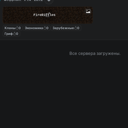
FireRittles
Кланы
0
Экономика
0
Зарубежные
0
Гриф
0
Все сервера загружены.