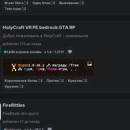
Brawl Stars
2
Один блок
2
Выживание
2
Текстуры
2
HolyCraft VR PE bedrock GTA RP
Добро пожаловать в HolyCraft – уникальное
добавлен 215 дн назад
1,848 игроков онлайн
v 1.4 - 1.21.11
▚
▞
M
i
g
o
s
1.8-26.2
🗡
Награды /free
▞
▚
⁂
С
у
р
в
,
Г
р
и
ф
,
М
и
н
и
-
И
г
р
ы
,
,
,
Королевская битва
3
Прятки
2
Креатив
2
Оружие
2
FireRittles
FireRitels это круто
добавлен 57 дн назад
Оффлайн
v 1.4 - 26.1.2