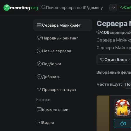
mcrating
.org
Сей
Сервера М
Сервера Майнкрафт
409
серверов
Народный рейтинг
Сервера Майнкра
Сервера Майнкра
Новые сервера
Один блок
Подборки
Выбранные филь
Добавить
Часто ищут:
По
Проверка статуса
Контент
Комментарии
Видео
1