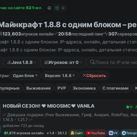
час на сайте:
5
2
1
чел.
айнкрафт 1.8.8 с одним блоком – ре
123,603
20:58
307
игроков онлайн
последний пинг
серверов
фт 1.8.8 с одним блоком: IP-адреса, онлайн, детальная ста
фт 1.8.8 с одним блоком: IP-адреса, онлайн, детальная стат
Java 1.8.8
Игроков: от 0
тры:
Один блок
Версия: 1.8.8
Сбросить
пулярные
Выживание
PVP
Экономика
С плагинами
НОВЫЙ СЕЗОН! ❤️ MIGOSMC❤️ VANILA
11
✅ Девушка подарки /free Выживание, Гриф, Анария, RolePlay, А
1.16.5 - 1.21.7 ✅
добавлен 722 дн назад
1,876 игроков онлайн
v 1.4 - 26.1.2
Сайт
YouTube
VK
Teleg