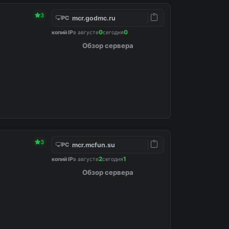
3
mcr.godmc.ru
PC
0
0
копий IP
в августе
сегодня
Обзор сервера
3
mcr.mcfun.su
PC
2
1
копий IP
в августе
сегодня
Обзор сервера