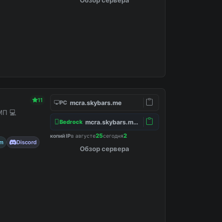
11
mcra.skybars.me
PC
МП 💻
mcra.skybars.me:19132
Bedrock
25
2
копий IP
в августе
сегодня
am
Discord
Обзор сервера