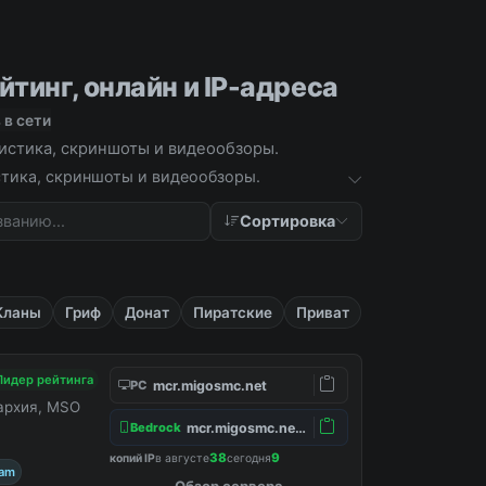
йтинг, онлайн и IP-адреса
 в сети
тистика, скриншоты и видеообзоры.
истика, скриншоты и видеообзоры.
Сортировка
Кланы
Гриф
Донат
Пиратские
Приват
Лидер рейтинга
mcr.migosmc.net
PC
нархия, MSO
mcr.migosmc.net:19132
Bedrock
38
9
копий IP
в августе
сегодня
ram
Обзор сервера