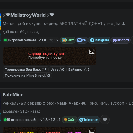
⚡️❤️MellstroyWorld ⚡️❤️
Меллстрой выкупил сервер БЕСПЛАТНЫЙ ДОНАТ /free /hack
добавлен 60 дн назад
0 игроков онлайн
v 1.8 - 26.1.2
Сайт
VK
Telegram
Discord
Сервер недоступен
Попробуйте позже
Тренировка Бед Варс
7
Java
6
Вайтлист
5
Похожие на MineShield
3
FateMine
уникальный сервер с режимами Анархия, Гриф, RPG, Tycoon и Б
добавлен 31 дн назад
15 игроков онлайн
v 1.8 - 1.21.11
Сайт
Telegram