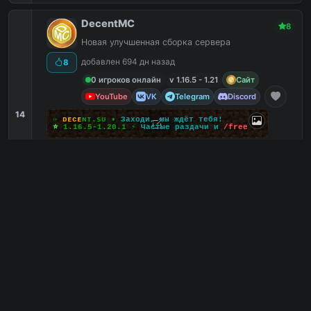
DecentMC
8
Новая улучшенная сборка сервера
добавлен 694 дн назад
8
0 игроков онлайн
v 1.16.5 - 1.21
Сайт
YouTube
VK
Telegram
Discord
14
✑
ᴅ
ᴇ
ᴄ
ᴇ
ɴ
ᴛ
.
s
ᴜ
•
Заходи, мы ждёт тебя!
⭐
1.16.5-1.20.1
⚡
Частые раздачи и
/
f
r
e
e
PVP
2
Гриф
2
Работы
2
Боссы
2
mc.decent.su
PC
1
0
копий IP
в августе
сегодня
Обзор сервера
MoniDays - RPG | АНАРХИЯ /FREE
8
✅Prison ⭐StarWars⭐DayZ⭐АНАРХИЯ 1.16 донат
/free ✅
добавлен 677 дн назад
1
31 игроков онлайн
v 1.8 - 1.21.3
Сайт
VK