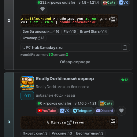
232 игроков онлайн
v 1.8 - 1.21.4
Сайт
VK
DayZ BattleGround
> Работаем уже
10 лет
для Вас!
2
Версия
1.12 - 26.1
|
зомби апокалипсис
Зомби апокалипсис
16
Fly
15
Brawl Stars
14
Сталкер
13
hub3.mcdayz.ru
PC
33
2
копий IP
в августе
сегодня
Обзор сервера
ReallyDorld новый сервер
12
ReallyDorld можно без порта
добавлен 40 дн назад
11
0 игроков онлайн
v 1.16.5 - 1.21
Сайт
YouTube
VK
Telegram
Discord
3
A Minecraft Server
Пиратские
3
Русские
3
Бесплатные
3