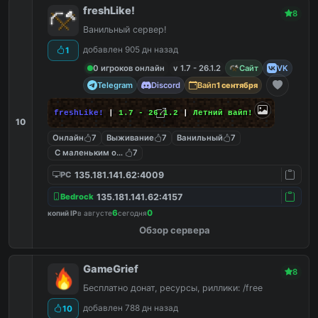
freshLike!
8
Ванильный сервер!
добавлен 905 дн назад
1
0 игроков онлайн
v 1.7 - 26.1.2
Сайт
VK
Telegram
Discord
Вайп
1 сентября
freshLike!
|
1.7 - 26.1.2
|
Летний вайп!
10
Онлайн
7
Выживание
7
Ванильный
7
С маленьким онлайном
7
135.181.141.62:4009
PC
135.181.141.62:4157
Bedrock
6
0
копий IP
в августе
сегодня
Обзор сервера
GameGrief
8
Бесплатно донат, ресурсы, риллики: /free
добавлен 788 дн назад
10