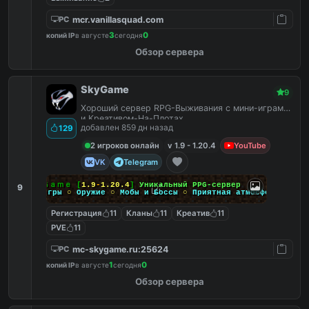
mcr.vanillasquad.com
PC
3
0
копий IP
в августе
сегодня
Обзор сервера
SkyGame
9
Хороший сервер RPG-Выживания с мини-играми
и Креативом-На-Плотах.
добавлен 859 дн назад
129
2 игроков онлайн
v 1.9 - 1.20.4
YouTube
VK
Telegram
Ｓｋｙ
Ｇａｍｅ
[
1.9
-
1.20.4
]
Уникальный PPG-сервер
9
Мини-игры
○
Оружие
○
Мобы и Боссы
○
Приятная атмосфера
Регистрация
11
Кланы
11
Креатив
11
PVE
11
mc-skygame.ru:25624
PC
1
0
копий IP
в августе
сегодня
Обзор сервера