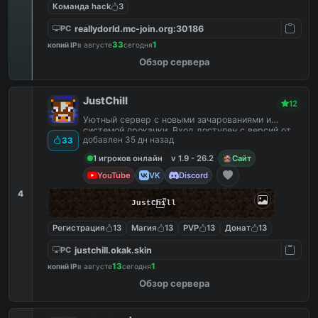
Команда hack
3
reallydorld.mc-join.org:30186
PC
33
1
копий IP
в августе
сегодня
Обзор сервера
JustChill
12
Уютный сервер с новыми зачарованиями и
системой прокачки. Вход доступен с версий от
добавлен 35 дн назад
33
1.9 до 26.2
1 игроков онлайн
v 1.9 - 26.2
Сайт
YouTube
VK
Discord
4
JustChill
Регистрация
13
Магия
13
PVP
13
Донат
13
justchill.okak.skin
PC
13
1
копий IP
в августе
сегодня
Обзор сервера