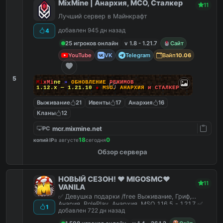
MixMine | Анархия, МСО, Сталкер
11
Лучший сервер в Майнкрафт
добавлен 945 дн назад
4
25 игроков онлайн
v 1.8 - 1.21.7
Сайт
YouTube
VK
Telegram
Вайп
10.06
5
M
i
x
M
i
n
e
»
О
Б
Н
О
В
Л
Е
Н
И
Е
Р
Е
Ж
И
М
О
В
1.12.x — 1.21.10
●
M
S
O
,
А
Н
А
Р
Х
И
Я
и
С
Т
А
Л
К
Е
Р
Выживание
21
Ивенты
17
Анархия
16
Кланы
12
mcr.mixmine.net
PC
18
0
копий IP
в августе
сегодня
Обзор сервера
НОВЫЙ СЕЗОН! ❤️ MIGOSMC❤️
11
VANILA
✅ Девушка подарки /free Выживание, Гриф,
Анария, RolePlay, Анархия, MSO 1.16.5 - 1.21.7 ✅
1
добавлен 722 дн назад