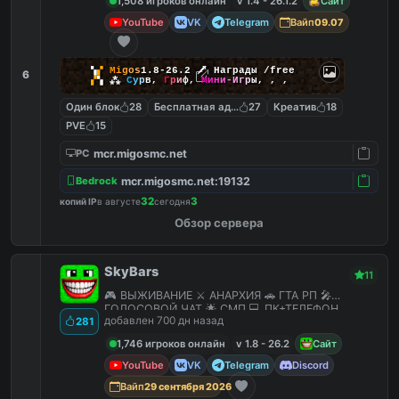
1,508 игроков онлайн
v 1.4 - 26.1.2
Сайт
YouTube
VK
Telegram
Вайп
09.07
▚
▞
M
i
g
o
s
1.8-26.2
🗡
Награды /free
6
▞
▚
⁂
С
у
р
в
,
Г
р
и
ф
,
М
и
н
и
-
И
г
р
ы
,
,
,
Один блок
28
Бесплатная админка
27
Креатив
18
PVE
15
mcr.migosmc.net
PC
mcr.migosmc.net:19132
Bedrock
32
3
копий IP
в августе
сегодня
Обзор сервера
SkyBars
11
🎮 ВЫЖИВАНИЕ ⚔️ АНАРХИЯ 🚗 ГТА РП 🎤
ГОЛОСОВОЙ ЧАТ 🌟 СМП 💻 ПК+ТЕЛЕФОН
добавлен 700 дн назад
281
1,746 игроков онлайн
v 1.8 - 26.2
Сайт
YouTube
VK
Telegram
Discord
Вайп
29 сентября 2026