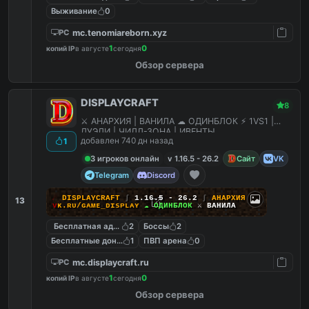
Выживание
0
mc.tenomiareborn.xyz
PC
1
0
копий IP
в августе
сегодня
Обзор сервера
DISPLAYCRAFT
8
⚔ АНАРХИЯ | ВАНИЛА ☁ ОДИНБЛОК ⚡ 1VS1 |
ДУЭЛИ | ЧИЛЛ-ЗОНА | ИВЕНТЫ
добавлен 740 дн назад
1
3 игроков онлайн
v 1.16.5 - 26.2
Сайт
VK
Telegram
Discord
☄
D
I
S
P
L
A
Y
C
R
A
F
T
∫
1.16.5 - 26.2
∫
АНАРХИЯ
13
ᴠ
ᴋ
.
ʀ
ᴜ
/
ɢ
ᴀ
ᴍ
ᴇ
_
ᴅ
ɪ
ѕ
ᴘ
ʟ
ᴀ
ʏ
☁ ОДИНБЛОК
⚔ ВАНИЛА
Бесплатная админка
2
Боссы
2
Бесплатные донат кейсы
1
ПВП арена
0
mc.displaycraft.ru
PC
1
0
копий IP
в августе
сегодня
Обзор сервера