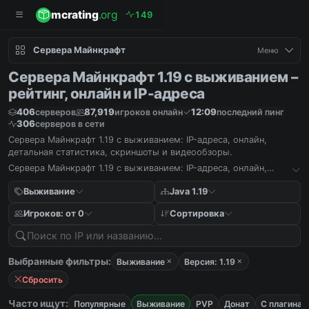
mcrating
.org
1
4
9
Сервера Майнкрафт
Меню
Сервера Майнкрафт 1.19 с выживанием –
рейтинг, онлайн и IP-адреса
406
87,919
12:09
серверов
игроков онлайн
последний пинг
306
серверов в сети
Сервера Майнкрафт 1.19 с выживанием: IP-адреса, онлайн,
детальная статистика, скриншоты и видеообзоры.
Сервера Майнкрафт 1.19 с выживанием: IP-адреса, онлайн,
детальная статистика, скриншоты и видеообзоры.
Выживание
Java 1.19
Игроков: от 0
Сортировка
Выбранные фильтры:
Выживание
Версия: 1.19
Сбросить
Часто ищут:
Популярные
Выживание
PVP
Донат
С плагинам