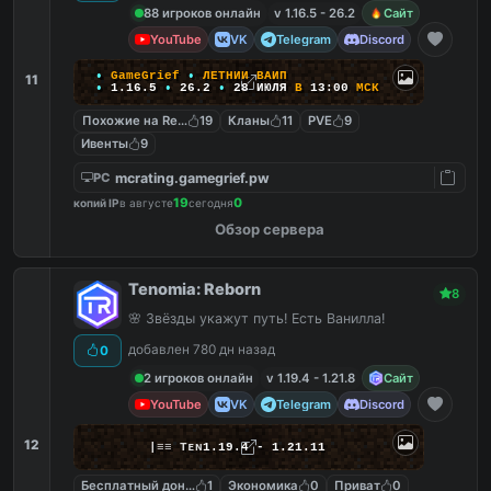
88 игроков онлайн
v 1.16.5 - 26.2
Сайт
YouTube
VK
Telegram
Discord
•
G
a
m
e
G
r
i
e
f
•
Л
Е
Т
Н
И
Й
В
А
Й
П
11
•
1
.
1
6
.
5
•
26.2
•
28
ИЮЛЯ
В
13:00
М
С
К
Похожие на ReallyWorld
19
Кланы
11
PVE
9
Ивенты
9
mcrating.gamegrief.pw
PC
19
0
копий IP
в августе
сегодня
Обзор сервера
Tenomia: Reborn
8
🌸 Звёзды укажут путь! Есть Ванилла!
добавлен 780 дн назад
0
2 игроков онлайн
v 1.19.4 - 1.21.8
Сайт
YouTube
VK
Telegram
Discord
12
|
≡
≡
T
ᴇ
ɴ
1.19.4 - 1.21.11
Бесплатный донат
1
Экономика
0
Приват
0