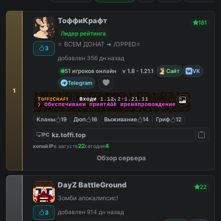
ТоффиКрафт
181
Лидер рейтинга
⭐ ВСЕМ ДОНАТ ➜ /OPPED⭐
3
добавлен 356 дн назад
51 игроков онлайн
v 1.8 - 1.21.1
Сайт
VK
Telegram
1
TᴏꜰꜰɪCʀᴀꜰᴛ
▢
Входи
1.12.2-1.21.11
❯ Обеспечиваем
приятное
времяпровождение
Кланы
19
Дюп
16
Выживание
14
Гриф
12
kz.toffi.top
PC
22
4
копий IP
в августе
сегодня
Обзор сервера
DayZ BattleGround
22
Зомби апокалипсис!
добавлен 914 дн назад
3