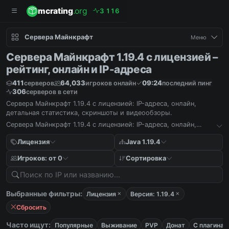
mcrating
.org
3
1
1
6
Сервера Майнкрафт
Меню
Сервера Майнкрафт 1.19.4 с лицензией –
рейтинг, онлайн и IP-адреса
411
64,033
09:24
серверов
игроков онлайн
последний пинг
306
серверов в сети
Сервера Майнкрафт 1.19.4 с лицензией: IP-адреса, онлайн,
детальная статистика, скриншоты и видеообзоры.
Сервера Майнкрафт 1.19.4 с лицензией: IP-адреса, онлайн,
детальная статистика, скриншоты и видеообзоры.
Лицензия
Java 1.19.4
Игроков: от 0
Сортировка
Выбранные фильтры:
Лицензия
Версия: 1.19.4
Сбросить
Часто ищут:
Популярные
Выживание
PVP
Донат
С плагинам