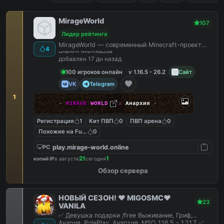
MirageWorld
107
Лидер рейтинга
MirageWorld — современный Minecraft-проект
4
нового поколения.
добавлен 17 дн назад
100 игроков онлайн
v 1.16.5 - 26.2
Сайт
VK
Telegram
1
✦
MIRAGE
WORLD
✦
⚔
Анархия
✦
Регистрация
1
Кит ПВП
0
ПВП арена
0
Похожие на FunTime
0
play.mirage-world.online
PC
21
1
копий IP
в августе
сегодня
Обзор сервера
НОВЫЙ СЕЗОН! ❤️ MIGOSMC❤️
23
VANILA
✅ Девушка подарки /free Выживание, Гриф,
Анария, RolePlay, Анархия, MSO 1.16.5 - 1.21.7 ✅