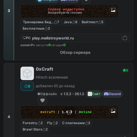
Сервер недоступен
3
Попробуйте позже
Тренировка Бед Варс
7
Java
6
Вайтлист
5
Бесплатные
3
play.mellstroyworld.ru
PC
6
0
копий IP
в августе
сегодня
Обзор сервера
0xCraft
6
Hitech вселенная
добавлен 65 дн назад
0
Оффлайн
v 1.5.2 - 26.1.2
Сайт
Discord
0xCraft
|
1.5.2
|
Online
4
Forestry
2
Fly
2
С плагинами
2
Brawl Stars
2