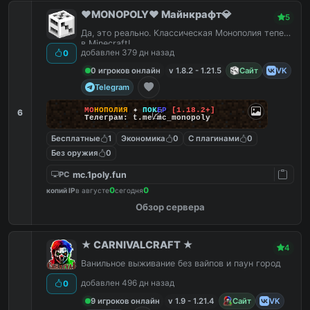
❤️MONOPOLY❤️ Майнкрафт💎
5
Да, это реально. Классическая Монополия теперь
в Minecraft!
добавлен 379 дн назад
0
0 игроков онлайн
v 1.8.2 - 1.21.5
Сайт
VK
Telegram
М
О
Н
О
П
О
Л
И
Я
✦
П
О
К
Е
Р
[1.18.2+]
6
Телеграм: t.me/mc_monopoly
Бесплатные
1
Экономика
0
С плагинами
0
Без оружия
0
mc.1poly.fun
PC
0
0
копий IP
в августе
сегодня
Обзор сервера
★ CARNIVALCRAFT ★
4
Ванильное выживание без вайпов и паун город
добавлен 496 дн назад
0
9 игроков онлайн
v 1.9 - 1.21.4
Сайт
VK