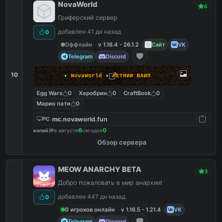
NovaWorld
4
Гриферский сервер
добавлен 41 дн назад
0
Оффлайн
v 1.16.4 - 26.1.2
Сайт
VK
Telegram
Discord
10
•
NovaWorld
•
Л
Е
Т
Н
И
Й
В
А
Й
П
Egg Wars
0
Херобрин
0
CraftBook
0
Марио пати
0
mc.novaworld.fun
PC
6
0
копий IP
в августе
сегодня
Обзор сервера
MEOW ANARCHY BETA
3
Добро пожаловать в мир анархии!
добавлен 447 дн назад
0
0 игроков онлайн
v 1.16.5 - 1.21.4
VK
Telegram
Discord