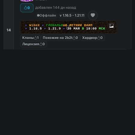
добавлен 144 дн назад
0
Оффлайн
v 1.16.5 - 1.21.11
•
W
i
b
e
X
•
Г
Л
О
Б
А
Л
Ь
Н
Ы
Й
Л
Е
Т
Н
И
Й
В
А
Й
П
•
1.16.5
•
1.21.9
•
30 МАЯ
В
18:00
МСК
14
Кланы
1
Похожие на 2b2t
0
Хардкор
0
Лицензия
0
mc.wibex.fun
PC
5
1
копий IP
в августе
сегодня
Обзор сервера
Все сервера загружены.
Ответы на часто задаваемые
вопросы