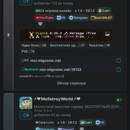
1
добавлен 725 дн назад
824 игроков онлайн
v 1.4 - 26.1.2
Сайт
YouTube
VK
Telegram
Вайп
09.07
▚
▞
M
i
g
o
s
1.8-26.2
🗡
Награды /free
2
▞
▚
⁂
С
у
р
в
,
Г
р
и
ф
,
М
и
н
и
-
И
г
р
ы
,
,
,
Один блок
28
Бесплатная админка
27
Креатив
19
PVE
15
mcr.migosmc.net
PC
mcr.migosmc.net:19132
Bedrock
70
2
копий IP
в августе
сегодня
Обзор сервера
⚡️❤️MellstroyWorld ⚡️❤️
7
Меллстрой выкупил сервер БЕСПЛАТНЫЙ ДОНАТ
/free /hack
добавлен 62 дн назад
0
Оффлайн
v 1.8 - 26.1.2
Сайт
VK
Telegram
Discord