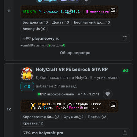
11
ＭＥＯＷ
⛏
ᴠ
ᴀ
ɴ
ɪ
ʟ
ʟ
ᴀ
1
.
2
1
-
2
6
.
2
|
🧪
ᴍ
и
ʜ
и
-
и
г
ᴘ
ы
Без доната
0
Донат
0
Бесплатный донат
0
Among Us
0
play.meowy.ru
PC
2
0
копий IP
в августе
сегодня
Обзор сервера
HolyCraft VR PE bedrock GTA RP
3
Добро пожаловать в HolyCraft – уникальное
добавлен 217 дн назад
0
812 игроков онлайн
v 1.4 - 1.21.11
▚
▞
M
i
g
o
s
1.8-26.2
🗡
Награды /free
▞
▚
⁂
С
у
р
в
,
Г
р
и
ф
,
М
и
н
и
-
И
г
р
ы
,
,
,
12
Королевская битва
3
Оружие
2
Прятки
2
Креатив
2
mc.holycraft.pro
PC