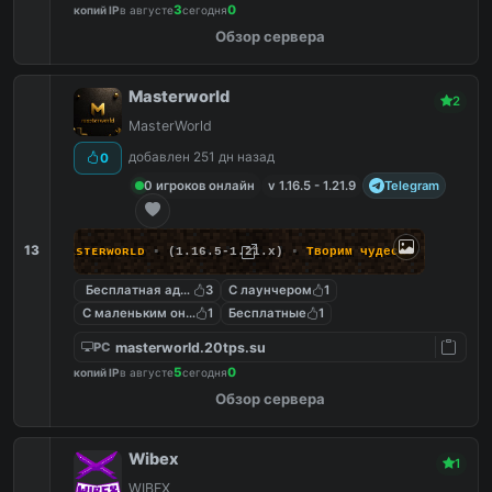
3
0
копий IP
в августе
сегодня
Обзор сервера
Masterworld
2
MasterWorld
добавлен 251 дн назад
0
0 игроков онлайн
v 1.16.5 - 1.21.9
Telegram
13
ᴍᴀsᴛᴇʀᴡᴏʀʟᴅ
▪
(1.16.5-1.21.x)
▪
Т
в
о
р
и
м
ч
у
д
е
с
а
!
Бесплатная админка
3
С лаунчером
1
С маленьким онлайном
1
Бесплатные
1
masterworld.20tps.su
PC
5
0
копий IP
в августе
сегодня
Обзор сервера
Wibex
1
WIBEX