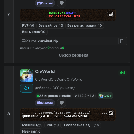
Discord
CARNIVAL
CRAFT
7
MC.CARNIVAL.RIP
PVP
0
Без вайпов
0
Без регистрации
0
Без модов
0
mc.carnival.rip
PC
0
0
копий IP
в августе
сегодня
Обзор сервера
CivWorld
4
CivWorldCivWorldCivWorld
добавлен 300 дн назад
1
28 игроков онлайн
v 1.12.2 - 1.21
Сайт
Discord
... ...
C
I
V
W
O
R
L
(1.16.5 - 1.21.11) ... ...
8
циʙилизᴀции от ᴇᴠʙᴏ & ᴀʟᴀꜱᴋᴀᴘɪɴᴇ
Машины
9
PVP
9
Бесплатная админка
8
Ивенты
6