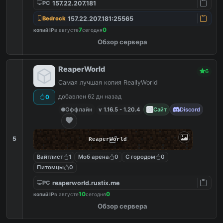
157.22.207.181
PC
157.22.207.181:25565
Bedrock
7
0
копий IP
в августе
сегодня
Обзор сервера
ReaperWorld
6
Самая лучшая копия ReallyWorld
добавлен 62 дн назад
0
Оффлайн
v 1.16.5 - 1.20.4
Сайт
Discord
5
ReaperWorld
Вайтлист
1
Моб арена
0
С городом
0
Питомцы
0
reaperworld.rustix.me
PC
10
0
копий IP
в августе
сегодня
Обзор сервера