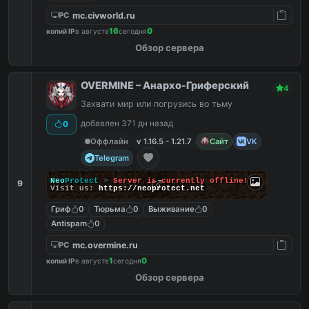
mc.civworld.ru
PC
16
0
копий IP
в августе
сегодня
Обзор сервера
OVERMINE – Анархо-Гриферский
4
Захвати мир или погрузись во тьму
добавлен 371 дн назад
0
Оффлайн
v 1.16.5 - 1.21.7
Сайт
VK
Telegram
Neo
Protect
>
Server is currently offline!
9
Visit us:
https://neoprotect.net
Гриф
0
Тюрьма
0
Выживание
0
Antispam
0
mc.overmine.ru
PC
1
0
копий IP
в августе
сегодня
Обзор сервера