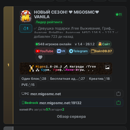
НОВЫЙ СЕЗОН! ❤️ MIGOSMC❤️
11
VANILA
Лидер рейтинга
✅ Девушка подарки /free Выживание, Гриф,
1
Анария, RolePlay, Анархия, MSO 1.16.5 - 1.21.7 ✅
добавлен 723 дн назад
548 игроков онлайн
v 1.4 - 26.1.2
Сайт
YouTube
VK
Telegram
Вайп
09.07
1
▚
▞
M
i
g
o
s
1.8-26.2
🗡
Награды /free
▞
▚
⁂
С
у
р
в
,
Г
р
и
ф
,
М
и
н
и
-
И
г
р
ы
,
,
,
Один блок
28
Бесплатная админка
27
Креатив
18
PVE
15
mcr.migosmc.net
PC
mcr.migosmc.net:19132
Bedrock
57
2
копий IP
в августе
сегодня
Обзор сервера