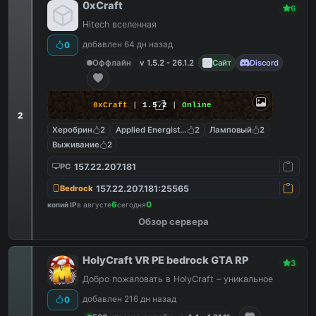
0xCraft
6
Hitech вселенная
добавлен 64 дн назад
0
Оффлайн
v 1.5.2 - 26.1.2
Сайт
Discord
0xCraft
|
1.5.2
|
Online
2
Херобрин
2
Applied Energistics 2
2
Ламповый
2
Выживание
2
157.22.207.181
PC
157.22.207.181:25565
Bedrock
6
0
копий IP
в августе
сегодня
Обзор сервера
HolyCraft VR PE bedrock GTA RP
3
Добро пожаловать в HolyCraft – уникальное
добавлен 216 дн назад
0