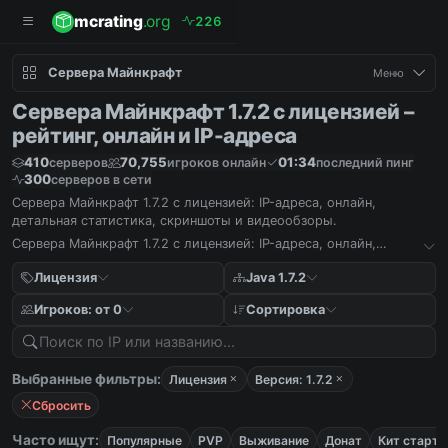
mcrating
.org
2
2
6
Сервера Майнкрафт
Меню
Сервера Майнкрафт 1.7.2 с лицензией –
рейтинг, онлайн и IP-адреса
410
70,755
01:34
серверов
игроков онлайн
последний пинг
300
серверов в сети
Сервера Майнкрафт 1.7.2 с лицензией: IP-адреса, онлайн,
детальная статистика, скриншоты и видеообзоры.
Сервера Майнкрафт 1.7.2 с лицензией: IP-адреса, онлайн,
детальная статистика, скриншоты и видеообзоры.
Лицензия
Java 1.7.2
Игроков: от 0
Сортировка
Выбранные фильтры:
Лицензия
Версия: 1.7.2
Сбросить
Часто ищут:
Популярные
PVP
Выживание
Донат
Кит старт