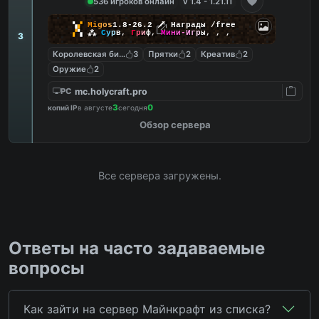
536 игроков онлайн
v 1.4 - 1.21.11
▚
▞
M
i
g
o
s
1.8-26.2
🗡
Награды /free
▞
▚
⁂
С
у
р
в
,
Г
р
и
ф
,
М
и
н
и
-
И
г
р
ы
,
,
,
3
Королевская битва
3
Прятки
2
Креатив
2
Оружие
2
mc.holycraft.pro
PC
3
0
копий IP
в августе
сегодня
Обзор сервера
Все сервера загружены.
Ответы на часто задаваемые
вопросы
Как зайти на сервер Майнкрафт из списка?