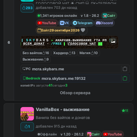
ГОЛОСОВОЙ ЧАТ 🌟 СМП 💻 ПК+ТЕЛЕФОН
добавлен 703 дн назад
293
1,341 игроков онлайн
v 1.8 - 26.2
Сайт
YouTube
VK
Telegram
Discord
Вайп
29 сентября 2026
|
|
|
ＳＫＹ
ＢＡＲＳ
»
АНАРХИЯ ВЫЖИВАНИЕ ГТА РП
|
|
|
6
██
ВСЕМ ДОНАТ
-
/FREE
▌
ГОЛОСОВОЙ ЧАТ
██
Без вайпов
16
Хардкор
13
Магия
10
Выживание
9
mcra.skybars.me
PC
mcra.skybars.me:19132
Bedrock
41
3
копий IP
в августе
сегодня
Обзор сервера
VanillaBox - выживание
11
Ванила без вайпов и донатов
добавлен 915 дн назад
1
Оффлайн
v 1.20 - 26.1.2
Сайт
YouTube