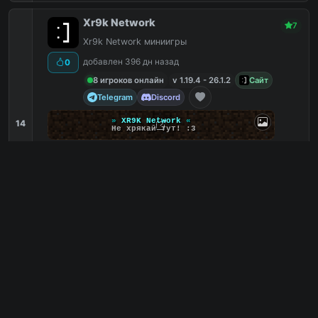
Xr9k Network
7
Xr9k Network миниигры
добавлен 396 дн назад
0
8 игроков онлайн
v 1.19.4 - 26.1.2
Сайт
Telegram
Discord
»
XR9K Network
«
14
Не хрякай тут! :3
Прятки
10
Паркур
8
С маленьким онлайном
8
Бесплатные
7
mc.minixr9k.ru
PC
1
0
копий IP
в августе
сегодня
Обзор сервера
JAM HARDCORE
7
Ванильный хардкор с 3 жизнями.
добавлен 266 дн назад
97
24 игроков онлайн
v 26.1.2
Сайт