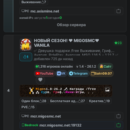
Выживание
7
mc.axismine.net
PC
1
0
копий IP
в августе
сегодня
Обзор сервера
НОВЫЙ СЕЗОН! ❤️ MIGOSMC❤️
23
VANILA
✅ Девушка подарки /free Выживание, Гриф,
Анария, RolePlay, Анархия, MSO 1.16.5 - 1.21.7 ✅
1
добавлен 725 дн назад
1,316 игроков онлайн
v 1.4 - 26.1.2
Сайт
YouTube
VK
Telegram
Вайп
09.07
▚
▞
M
i
g
o
s
1.8-26.2
🗡
Награды /free
4
▞
▚
⁂
С
у
р
в
,
Г
р
и
ф
,
М
и
н
и
-
И
г
р
ы
,
,
,
Один блок
28
Бесплатная админка
27
Креатив
19
PVE
15
mcr.migosmc.net
PC
mcr.migosmc.net:19132
Bedrock