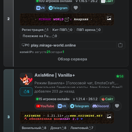
100 игроков онлайн
v 1.16.5 - 26.2
Сайт
VK
Telegram
2
✦
MIRAGE
WORLD
✦
⚔
Анархия
✦
Регистрация
1
Кит ПВП
0
ПВП арена
0
Похожие на FunTime
0
play.mirage-world.online
PC
21
1
копий IP
в августе
сегодня
Обзор сервера
AxisMine | Vanilla+
58
Режим Ванилла+ [Голосовой чат, EmoteCraft,
Уникальная Генерация карты, New Блоки, /free]]
добавлен 203 дн назад
5
15 игроков онлайн
v 1.21.4 - 26.1.2
Сайт
YouTube
VK
Telegram
Discord
ᴀ
x
ɪ
s
ᴍ
ɪ
ɴ
ᴇ
▫ 1.21.11+ ▫
ᴡ
ᴡ
ᴡ
.
ᴀ
x
ɪ
s
ᴍ
ɪ
ɴ
ᴇ
.
ɴ
ᴇ
ᴛ
3
⛏
ᴏ
б
ʜ
ᴏ
ʙ
л
ᴇ
ʜ
ʜ
ᴀ
я
ʙ
ᴀ
ʜ
и
л
л
ᴀ
+
2
.
0
❤
Ванильный
8
Донат
8
Ламповый
7