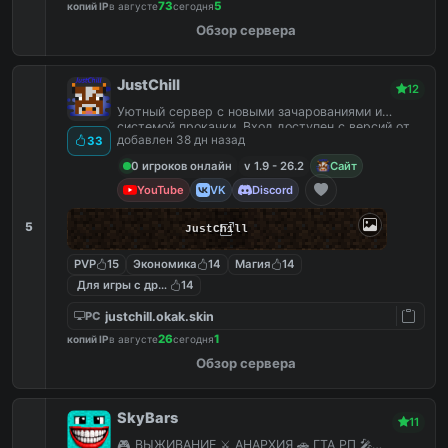
73
5
копий IP
в августе
сегодня
Обзор сервера
JustChill
12
Уютный сервер с новыми зачарованиями и
системой прокачки. Вход доступен с версий от
добавлен 38 дн назад
33
1.9 до 26.2
0 игроков онлайн
v 1.9 - 26.2
Сайт
YouTube
VK
Discord
5
JustChill
PVP
15
Экономика
14
Магия
14
Для игры с другом
14
justchill.okak.skin
PC
26
1
копий IP
в августе
сегодня
Обзор сервера
SkyBars
11
🎮 ВЫЖИВАНИЕ ⚔️ АНАРХИЯ 🚗 ГТА РП 🎤