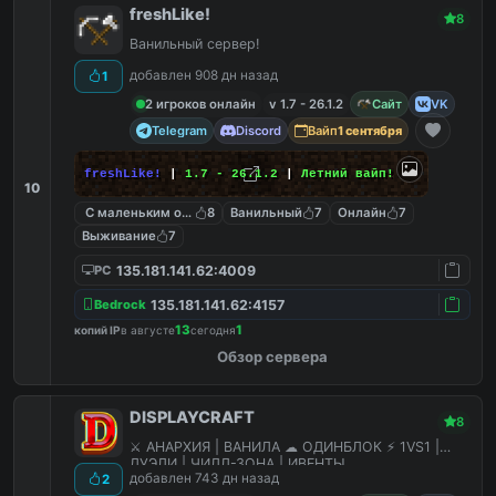
freshLike!
8
Ванильный сервер!
добавлен 908 дн назад
1
2 игроков онлайн
v 1.7 - 26.1.2
Сайт
VK
Telegram
Discord
Вайп
1 сентября
freshLike!
|
1.7 - 26.1.2
|
Летний вайп!
10
С маленьким онлайном
8
Ванильный
7
Онлайн
7
Выживание
7
135.181.141.62:4009
PC
135.181.141.62:4157
Bedrock
13
1
копий IP
в августе
сегодня
Обзор сервера
DISPLAYCRAFT
8
⚔ АНАРХИЯ | ВАНИЛА ☁ ОДИНБЛОК ⚡ 1VS1 |
ДУЭЛИ | ЧИЛЛ-ЗОНА | ИВЕНТЫ
добавлен 743 дн назад
2