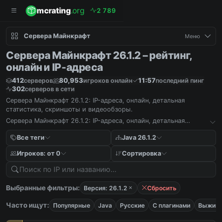
mcrating
.org
2
7
8
9
Сервера Майнкрафт
Меню
Сервера Майнкрафт 26.1.2 – рейтинг,
онлайн и IP-адреса
412
80,953
11:57
серверов
игроков онлайн
последний пинг
302
серверов в сети
Сервера Майнкрафт 26.1.2: IP-адреса, онлайн, детальная
статистика, скриншоты и видеообзоры.
Сервера Майнкрафт 26.1.2: IP-адреса, онлайн, детальная
статистика, скриншоты и видеообзоры.
Все теги
Java 26.1.2
Игроков: от 0
Сортировка
Выбранные фильтры:
Версия: 26.1.2
Сбросить
Часто ищут:
Популярные
Java
Русские
С плагинами
Выжива