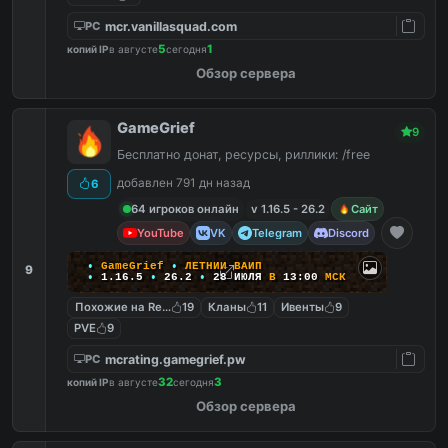
mcr.vanillasquad.com
PC
5
1
копий IP
в августе
сегодня
Обзор сервера
GameGrief
9
Бесплатно донат, ресурсы, риллики: /free
добавлен 791 дн назад
6
64 игроков онлайн
v 1.16.5 - 26.2
Сайт
YouTube
VK
Telegram
Discord
•
G
a
m
e
G
r
i
e
f
•
Л
Е
Т
Н
И
Й
В
А
Й
П
9
•
1
.
1
6
.
5
•
26.2
•
28
ИЮЛЯ
В
13:00
М
С
К
Похожие на ReallyWorld
19
Кланы
11
Ивенты
9
PVE
9
mcrating.gamegrief.pw
PC
32
3
копий IP
в августе
сегодня
Обзор сервера