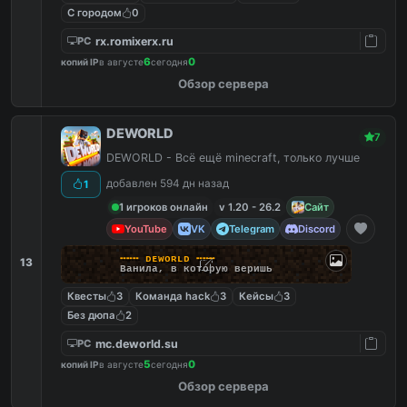
С городом
0
rx.romixerx.ru
PC
6
0
копий IP
в августе
сегодня
Обзор сервера
DEWORLD
7
DEWORLD - Всё ещё minecraft, только лучше
добавлен 594 дн назад
1
1 игроков онлайн
v 1.20 - 26.2
Сайт
YouTube
VK
Telegram
Discord
╍
╍
╍
ᴅ
ᴇ
ᴡ
ᴏ
ʀ
ʟ
ᴅ
╍
╍
╍
13
В
а
н
и
л
а
,
в
к
о
т
о
р
у
ю
в
е
р
и
ш
ь
Квесты
3
Команда hack
3
Кейсы
3
Без дюпа
2
mc.deworld.su
PC
5
0
копий IP
в августе
сегодня
Обзор сервера