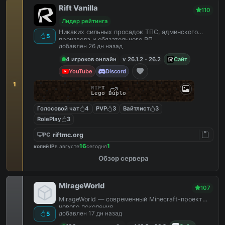
Rift Vanilla
110
Лидер рейтинга
Никаких сильных просадок ТПС, админского
5
произвола и обязательного РП.
добавлен 26 дн назад
4 игроков онлайн
v 26.1.2 - 26.2
Сайт
YouTube
Discord
1
R
I
F
T
Lego Duplo
Голосовой чат
4
PVP
3
Вайтлист
3
RolePlay
3
riftmc.org
PC
16
1
копий IP
в августе
сегодня
Обзор сервера
MirageWorld
107
MirageWorld — современный Minecraft-проект
нового поколения.
добавлен 17 дн назад
5