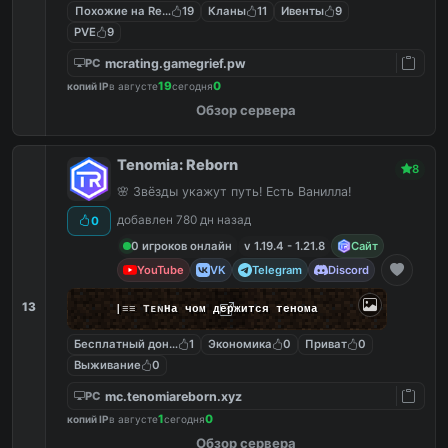
Похожие на ReallyWorld
19
Кланы
11
Ивенты
9
PVE
9
mcrating.gamegrief.pw
PC
19
0
копий IP
в августе
сегодня
Обзор сервера
Tenomia: Reborn
8
🌸 Звёзды укажут путь! Есть Ванилла!
добавлен 780 дн назад
0
0 игроков онлайн
v 1.19.4 - 1.21.8
Сайт
YouTube
VK
Telegram
Discord
13
|
≡
≡
T
ᴇ
ɴ
На чом держится тенома
Бесплатный донат
1
Экономика
0
Приват
0
Выживание
0
mc.tenomiareborn.xyz
PC
1
0
копий IP
в августе
сегодня
Обзор сервера