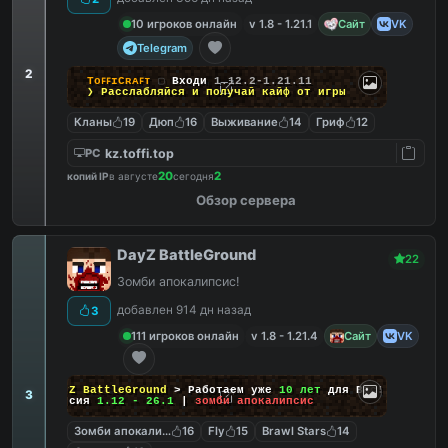
10 игроков онлайн
v 1.8 - 1.21.1
Сайт
VK
Telegram
2
TᴏꜰꜰɪCʀᴀꜰᴛ
▢
Входи
1.12.2-1.21.11
❯ Расслабляйся и
получай кайф
от игры
Кланы
19
Дюп
16
Выживание
14
Гриф
12
kz.toffi.top
PC
20
2
копий IP
в августе
сегодня
Обзор сервера
DayZ BattleGround
22
Зомби апокалипсис!
добавлен 914 дн назад
3
111 игроков онлайн
v 1.8 - 1.21.4
Сайт
VK
DayZ BattleGround
> Работаем уже
10 лет
для Вас!
3
Версия
1.12 - 26.1
|
зомби апокалипсис
Зомби апокалипсис
16
Fly
15
Brawl Stars
14