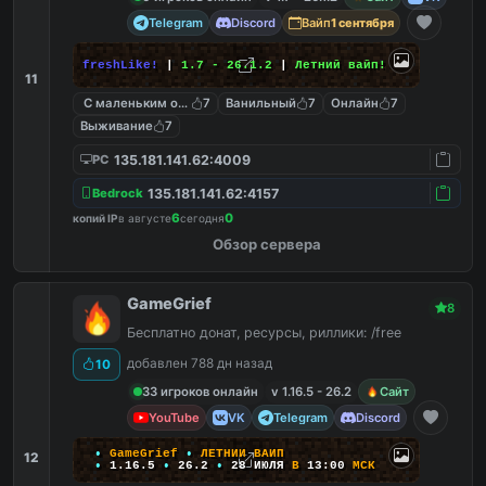
Telegram
Discord
Вайп
1 сентября
freshLike!
|
1.7 - 26.1.2
|
Летний вайп!
11
С маленьким онлайном
7
Ванильный
7
Онлайн
7
Выживание
7
135.181.141.62:4009
PC
135.181.141.62:4157
Bedrock
6
0
копий IP
в августе
сегодня
Обзор сервера
GameGrief
8
Бесплатно донат, ресурсы, риллики: /free
добавлен 788 дн назад
10
33 игроков онлайн
v 1.16.5 - 26.2
Сайт
YouTube
VK
Telegram
Discord
•
G
a
m
e
G
r
i
e
f
•
Л
Е
Т
Н
И
Й
В
А
Й
П
12
•
1
.
1
6
.
5
•
26.2
•
28
ИЮЛЯ
В
13:00
М
С
К