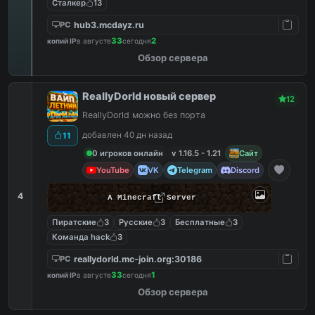
Сталкер
13
hub3.mcdayz.ru
PC
33
2
копий IP
в августе
сегодня
Обзор сервера
ReallyDorld новый сервер
12
ReallyDorld можно без порта
добавлен 40 дн назад
11
0 игроков онлайн
v 1.16.5 - 1.21
Сайт
YouTube
VK
Telegram
Discord
4
A Minecraft Server
Пиратские
3
Русские
3
Бесплатные
3
Команда hack
3
reallydorld.mc-join.org:30186
PC
33
1
копий IP
в августе
сегодня
Обзор сервера