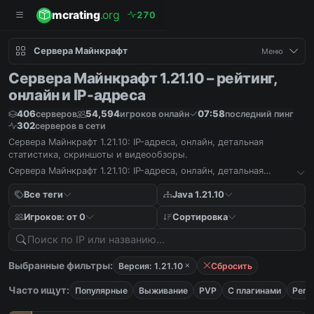
mcrating
.org
2
7
0
Сервера Майнкрафт
Меню
Сервера Майнкрафт 1.21.10 – рейтинг,
онлайн и IP-адреса
406
54,594
07:58
серверов
игроков онлайн
последний пинг
302
серверов в сети
Сервера Майнкрафт 1.21.10: IP-адреса, онлайн, детальная
статистика, скриншоты и видеообзоры.
Сервера Майнкрафт 1.21.10: IP-адреса, онлайн, детальная
статистика, скриншоты и видеообзоры.
Все теги
Java 1.21.10
Игроков: от 0
Сортировка
Выбранные фильтры:
Версия: 1.21.10
Сбросить
Часто ищут:
Популярные
Выживание
PVP
С плагинами
Реги