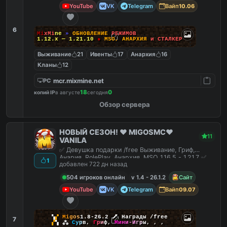
YouTube
VK
Telegram
Вайп
10.06
6
M
i
x
M
i
n
e
»
О
Б
Н
О
В
Л
Е
Н
И
Е
Р
Е
Ж
И
М
О
В
1.12.x — 1.21.10
●
M
S
O
,
А
Н
А
Р
Х
И
Я
и
С
Т
А
Л
К
Е
Р
Выживание
21
Ивенты
17
Анархия
16
Кланы
12
mcr.mixmine.net
PC
18
0
копий IP
в августе
сегодня
Обзор сервера
НОВЫЙ СЕЗОН! ❤️ MIGOSMC❤️
11
VANILA
✅ Девушка подарки /free Выживание, Гриф,
Анария, RolePlay, Анархия, MSO 1.16.5 - 1.21.7 ✅
1
добавлен 722 дн назад
504 игроков онлайн
v 1.4 - 26.1.2
Сайт
YouTube
VK
Telegram
Вайп
09.07
▚
▞
M
i
g
o
s
1.8-26.2
🗡
Награды /free
7
▞
▚
⁂
С
у
р
в
,
Г
р
и
ф
,
М
и
н
и
-
И
г
р
ы
,
,
,