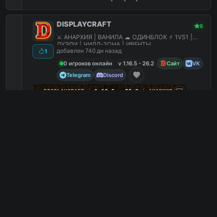
DISPLAYCRAFT
8
⚔ АНАРХИЯ | ВАНИЛА ☁ ОДИНБЛОК ⚡ 1VS1 |
ДУЭЛИ | ЧИЛЛ-ЗОНА | ИВЕНТЫ
добавлен 740 дн назад
1
0 игроков онлайн
v 1.16.5 - 26.2
Сайт
VK
Telegram
Discord
☄
D
I
S
P
L
A
Y
C
R
A
F
T
∫
1.16.5 - 26.2
∫
АНАРХИЯ
14
ᴠ
ᴋ
.
ʀ
ᴜ
/
ɢ
ᴀ
ᴍ
ᴇ
_
ᴅ
ɪ
ѕ
ᴘ
ʟ
ᴀ
ʏ
☁ ОДИНБЛОК
⚔ ВАНИЛА
Бесплатная админка
2
Боссы
2
Бесплатные донат кейсы
1
ПВП арена
0
mc.displaycraft.ru
PC
1
0
копий IP
в августе
сегодня
Обзор сервера
DecentMC
8
Новая улучшенная сборка сервера
добавлен 693 дн назад
8