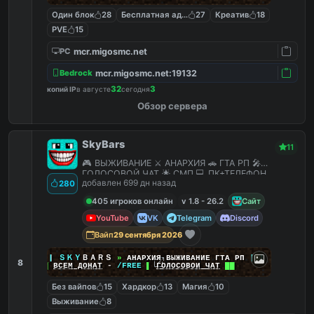
Один блок
28
Бесплатная админка
27
Креатив
18
PVE
15
mcr.migosmc.net
PC
mcr.migosmc.net:19132
Bedrock
32
3
копий IP
в августе
сегодня
Обзор сервера
SkyBars
11
🎮 ВЫЖИВАНИЕ ⚔️ АНАРХИЯ 🚗 ГТА РП 🎤
ГОЛОСОВОЙ ЧАТ 🌟 СМП 💻 ПК+ТЕЛЕФОН
добавлен 699 дн назад
280
405 игроков онлайн
v 1.8 - 26.2
Сайт
YouTube
VK
Telegram
Discord
Вайп
29 сентября 2026
|
|
|
ＳＫＹ
ＢＡＲＳ
»
АНАРХИЯ ВЫЖИВАНИЕ ГТА РП
|
|
|
8
██
ВСЕМ ДОНАТ
-
/FREE
▌
ГОЛОСОВОЙ ЧАТ
██
Без вайпов
15
Хардкор
13
Магия
10
Выживание
8