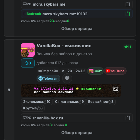
mcra.skybars.me
PC
mcra.skybars.me:19132
Bedrock
23
0
копий IP
в августе
сегодня
Обзор сервера
VanillaBox - выживание
11
Ванила без вайпов и донатов
добавлен 912 дн назад
0
Оффлайн
v 1.20 - 26.1.2
Сайт
YouTube
Telegram
VanillaBox
1.21.11
🔥
выживание
9
без вайпов лампово
Экономика
10
С плагинами
9
Без вайпов
8
Крутые
8
rr.vanilla-box.ru
PC
3
0
копий IP
в августе
сегодня
Обзор сервера