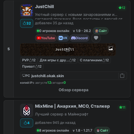
JustChill
12
Уютный сервер с новыми зачарованиями и
системой прокачки. Вход доступен с версий от
добавлен 35 дн назад
32
1.9 до 26.2
0 игроков онлайн
v 1.9 - 26.2
Сайт
YouTube
VK
Discord
5
JustChill
PVP
12
Для игры с другом
12
С плагинами
12
Приват
12
justchill.okak.skin
PC
12
0
копий IP
в августе
сегодня
Обзор сервера
MixMine | Анархия, МСО, Сталкер
11
Лучший сервер в Майнкрафт
добавлен 945 дн назад
4
8 игроков онлайн
v 1.8 - 1.21.7
Сайт