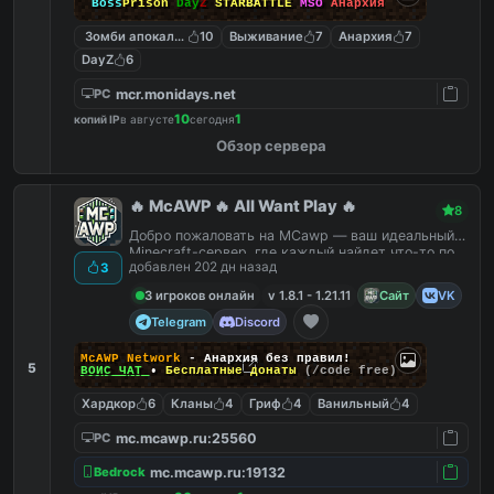
Boss
Prison
Day
Z
STARBATTLE
MSO
Анархия
Зомби апокалипсис
10
Выживание
7
Анархия
7
DayZ
6
mcr.monidays.net
PC
10
1
копий IP
в августе
сегодня
Обзор сервера
🔥 McAWP 🔥 All Want Play 🔥
8
Добро пожаловать на MCawp — ваш идеальный
Minecraft-сервер, где каждый найдет что-то по
добавлен 202 дн назад
3
душе!
3 игроков онлайн
v 1.8.1 - 1.21.11
Сайт
VK
Telegram
Discord
McAWP Network
- Анархия без правил!
5
ВОЙС ЧАТ
•
Бесплатные донаты
(/code free)
Хардкор
6
Кланы
4
Гриф
4
Ванильный
4
mc.mcawp.ru:25560
PC
mc.mcawp.ru:19132
Bedrock