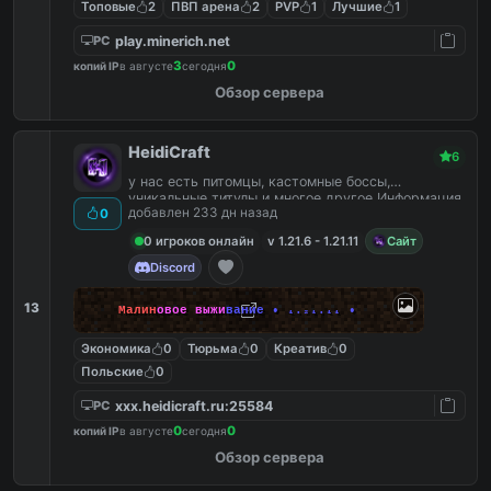
Топовые
2
ПВП арена
2
PVP
1
Лучшие
1
play.minerich.net
PC
3
0
копий IP
в августе
сегодня
Обзор сервера
HeidiCraft
6
у нас есть питомцы, кастомные боссы,
уникальные титулы и многое другое Информация
добавлен 233 дн назад
0
0 игроков онлайн
v 1.21.6 - 1.21.11
Сайт
Discord
13
М
а
л
и
н
о
в
о
е
в
ы
ж
и
в
а
н
и
е
•
₁
.₂
₁
.₁
₁
•
Экономика
0
Тюрьма
0
Креатив
0
Польские
0
xxx.heidicraft.ru:25584
PC
0
0
копий IP
в августе
сегодня
Обзор сервера