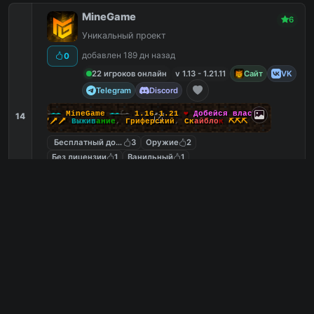
MineGame
6
Уникальный проект
добавлен 189 дн назад
0
22 игроков онлайн
v 1.13 - 1.21.11
Сайт
VK
Telegram
Discord
-☽
--
M
i
n
e
G
a
m
e
--
☾-
1.16
-
1.21
❤
Д
о
б
е
й
с
я
в
л
а
с
т
и
14
🗡🗡🗡
В
ы
ж
и
в
а
н
и
е
,
Г
р
и
ф
е
р
с
к
и
й
,
С
к
а
й
б
л
о
к
⛏️⛏️⛏️
Бесплатный донат
3
Оружие
2
Без лицензии
1
Ванильный
1
play.minegame.net
PC
3
0
копий IP
в августе
сегодня
Обзор сервера
ExizdonMC 1.16-26.1
6
Амбициозный проект безграничных
возможностей!
добавлен 102 дн назад
12
0 игроков онлайн
v 1.16.5 - 1.21.11
YouTube