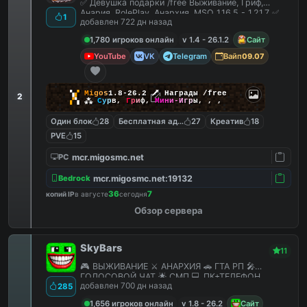
✅ Девушка подарки /free Выживание, Гриф,
Анария, RolePlay, Анархия, MSO 1.16.5 - 1.21.7 ✅
1
добавлен 722 дн назад
1,780 игроков онлайн
v 1.4 - 26.1.2
Сайт
YouTube
VK
Telegram
Вайп
09.07
▚
▞
M
i
g
o
s
1.8-26.2
🗡
Награды /free
2
▞
▚
⁂
С
у
р
в
,
Г
р
и
ф
,
М
и
н
и
-
И
г
р
ы
,
,
,
Один блок
28
Бесплатная админка
27
Креатив
18
PVE
15
mcr.migosmc.net
PC
mcr.migosmc.net:19132
Bedrock
36
7
копий IP
в августе
сегодня
Обзор сервера
SkyBars
11
🎮 ВЫЖИВАНИЕ ⚔️ АНАРХИЯ 🚗 ГТА РП 🎤
ГОЛОСОВОЙ ЧАТ 🌟 СМП 💻 ПК+ТЕЛЕФОН
добавлен 700 дн назад
285
1,656 игроков онлайн
v 1.8 - 26.2
Сайт