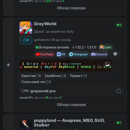
30
1
копий IP
в августе
сегодня
Обзор сервера
GrayWorld
8
Донат за монетки /key
добавлен 59 дн назад
0
26 игроков онлайн
v 1.12.2 - 1.21.11
Сайт
YouTube
VK
Telegram
Discord
-----
]--
»
|
Ｇｒａｙ
Ｗｏｒｌｄ
|
«
--[
-----
6
|
Донат
за
монетки
|
Sky
PvP
Sky
Block
|
КЕЙСЫ
|
[
1.12.2
-
26.2
]
Креатив
3
Скайблок
2
Приват
1
Голосовой чат
1
grayworld.pro
PC
4
1
копий IP
в августе
сегодня
Обзор сервера
poppyland — Анархия, MSO, SUO,
7
Stalker