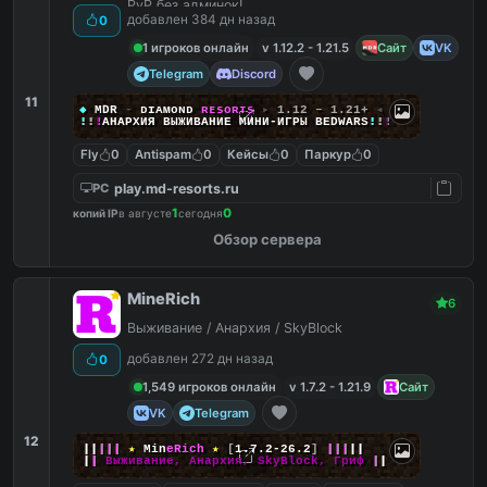
PvP без админок!
добавлен 384 дн назад
0
1 игроков онлайн
v 1.12.2 - 1.21.5
Сайт
VK
Telegram
Discord
11
◆
MDR
-
ᴅ
ɪ
ᴀ
ᴍ
ᴏ
ɴ
ᴅ
ʀ
ᴇ
s
o
ʀ
ᴛ
s
▸
1.12 – 1.21+
◂
!
!
!
АНАРХИЯ ВЫЖИВАНИЕ МИНИ‑ИГРЫ BEDWARS
!
!
!
Fly
0
Antispam
0
Кейсы
0
Паркур
0
play.md-resorts.ru
PC
1
0
копий IP
в августе
сегодня
Обзор сервера
MineRich
6
Выживание / Анархия / SkyBlock
добавлен 272 дн назад
0
1,549 игроков онлайн
v 1.7.2 - 1.21.9
Сайт
VK
Telegram
12
|
|
|
|
|
★
M
i
n
e
R
i
c
h
★
[
1.7.2-26.2
]
|
|
|
|
|
|
|
Выживание, Анархия, SkyBlock, Гриф
|
|