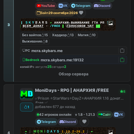
YouTube
VK
Telegram
Discord
Вайп
29 сентября 2026
|
|
|
ＳＫＹ
ＢＡＲＳ
»
АНАРХИЯ ВЫЖИВАНИЕ ГТА РП
|
|
|
3
██
ВСЕМ ДОНАТ
-
/FREE
▌
ГОЛОСОВОЙ ЧАТ
██
Без вайпов
15
Хардкор
13
Магия
10
Выживание
8
mcra.skybars.me
PC
mcra.skybars.me:19132
Bedrock
25
2
копий IP
в августе
сегодня
Обзор сервера
MoniDays - RPG | АНАРХИЯ /FREE
8
✅Prison ⭐StarWars⭐DayZ⭐АНАРХИЯ 1.16 донат
/free ✅
добавлен 677 дн назад
1
42 игроков онлайн
v 1.8 - 1.21.3
Сайт
VK
Telegram
Discord
↠
┃
ＭＯＮＩ
ＤＡＹＳ
1.12.2-26.2
┃
↞
4