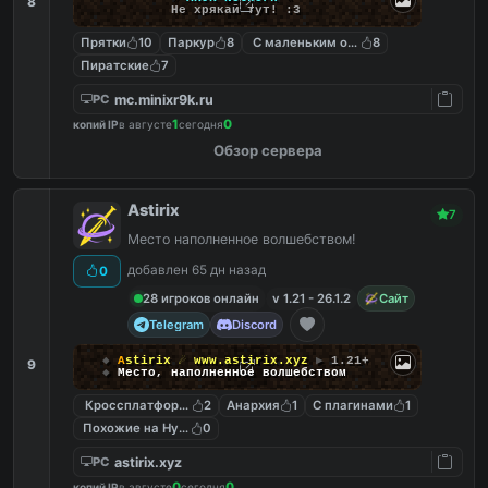
8
Не хрякай тут! :3
Прятки
10
Паркур
8
С маленьким онлайном
8
Пиратские
7
mc.minixr9k.ru
PC
1
0
копий IP
в августе
сегодня
Обзор сервера
Astirix
7
Место наполненное волшебством!
добавлен 65 дн назад
0
28 игроков онлайн
v 1.21 - 26.1.2
Сайт
Telegram
Discord
◆
A
s
t
i
r
i
x
☄
www.astirix.xyz
▶
1.21+
9
◆
Место, наполненное волшебством
Кроссплатформенный
2
Анархия
1
С плагинами
1
Похожие на Hypixel
0
astirix.xyz
PC
0
0
копий IP
в августе
сегодня