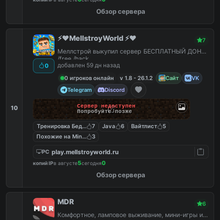
Обзор сервера
⚡️❤️MellstroyWorld ⚡️❤️
7
Меллстрой выкупил сервер БЕСПЛАТНЫЙ ДОНАТ
/free /hack
добавлен 59 дн назад
0
0 игроков онлайн
v 1.8 - 26.1.2
Сайт
VK
Telegram
Discord
Сервер недоступен
10
Попробуйте позже
Тренировка Бед Варс
7
Java
6
Вайтлист
5
Похожие на MineShield
3
play.mellstroyworld.ru
PC
5
0
копий IP
в августе
сегодня
Обзор сервера
MDR
6
Комфортное, ламповое выживание, мини-игры и