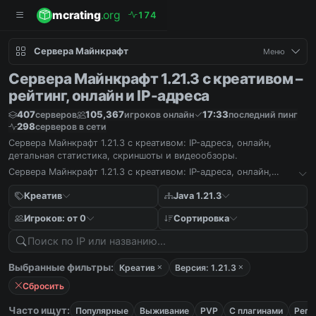
mcrating
.org
1
7
4
Сервера Майнкрафт
Меню
Сервера Майнкрафт 1.21.3 с креативом –
рейтинг, онлайн и IP-адреса
407
105,367
17:33
серверов
игроков онлайн
последний пинг
298
серверов в сети
Сервера Майнкрафт 1.21.3 с креативом: IP-адреса, онлайн,
детальная статистика, скриншоты и видеообзоры.
Сервера Майнкрафт 1.21.3 с креативом: IP-адреса, онлайн,
детальная статистика, скриншоты и видеообзоры.
Креатив
Java 1.21.3
Игроков: от 0
Сортировка
Выбранные фильтры:
Креатив
Версия: 1.21.3
Сбросить
Часто ищут:
Популярные
Выживание
PVP
С плагинами
Реги