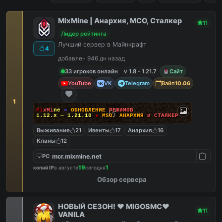
MixMine | Анархия, МСО, Сталкер
11
Лидер рейтинга
Лучший сервер в Майнкрафт
4
добавлен 946 дн назад
33 игроков онлайн
v 1.8 - 1.21.7
Сайт
YouTube
VK
Telegram
Вайп
10.06
1
M
i
x
M
i
n
e
»
О
Б
Н
О
В
Л
Е
Н
И
Е
Р
Е
Ж
И
М
О
В
1.12.x — 1.21.10
●
M
S
O
,
А
Н
А
Р
Х
И
Я
и
С
Т
А
Л
К
Е
Р
Выживание
21
Ивенты
17
Анархия
16
Кланы
12
mcr.mixmine.net
PC
19
1
копий IP
в августе
сегодня
Обзор сервера
НОВЫЙ СЕЗОН! ❤️ MIGOSMC❤️
11
VANILA