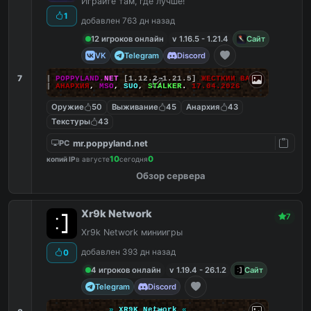
Играйте там, где лучше!
1
добавлен 763 дн назад
12 игроков онлайн
v 1.16.5 - 1.21.4
Сайт
VK
Telegram
Discord
7
|||
POPPYLAND.
NET
[1.12.2-1.21.5]
ЖЕСТКИЙ ВАЙП!
|||
АНАРХИЯ
,
MSO
,
SUO
,
STALKER
.
17.04.2026
Оружие
50
Выживание
45
Анархия
43
Текстуры
43
mr.poppyland.net
PC
10
0
копий IP
в августе
сегодня
Обзор сервера
Xr9k Network
7
Xr9k Network миниигры
добавлен 393 дн назад
0
4 игроков онлайн
v 1.19.4 - 26.1.2
Сайт
Telegram
Discord
»
XR9K Network
«