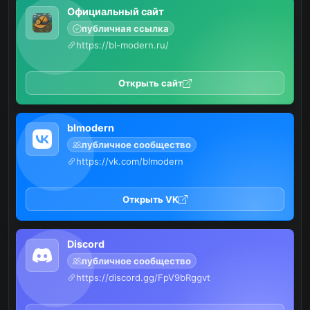
Официальный сайт
публичная ссылка
https://bl-modern.ru/
Открыть сайт
blmodern
публичное сообщество
https://vk.com/blmodern
Открыть VK
Discord
публичное сообщество
https://discord.gg/FpV9bRggvt