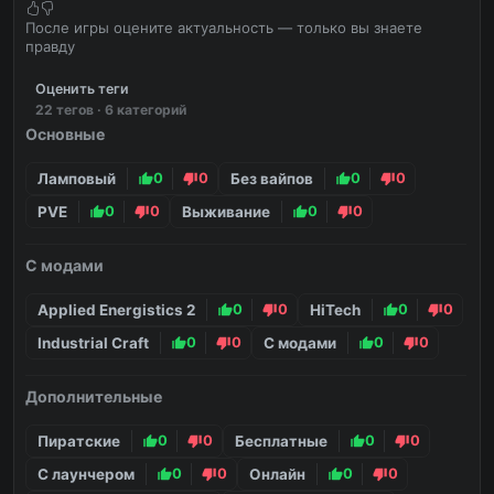
После игры оцените актуальность — только вы знаете
правду
Оценить теги
22 тегов · 6 категорий
Основные
Ламповый
0
0
Без вайпов
0
0
PVE
0
0
Выживание
0
0
С модами
Applied Energistics 2
0
0
HiTech
0
0
Industrial Craft
0
0
С модами
0
0
Дополнительные
Пиратские
0
0
Бесплатные
0
0
С лаунчером
0
0
Онлайн
0
0