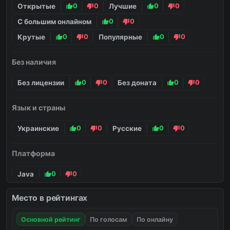
Открытые
0
0
Лучшие
0
0
С большим онлайном
0
0
Крутые
0
0
Популярные
0
0
Без наличия
Без лицензии
0
0
Без доната
0
0
Язык и страны
Украинские
0
0
Русские
0
0
Платформа
Java
0
0
Место в рейтингах
Основной рейтинг
По голосам
По онлайну