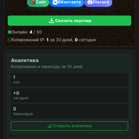
Сайт
ВКонтакте
Discord
Скачать лаунчер
Онлайн:
4
/ 30
Копирований IP:
1
за 30 дней,
0
сегодня
Аналитика
Копирования и переходы за 30 дней
1
коп.
+0
сегодня
0
переходов
Открыть аналитику