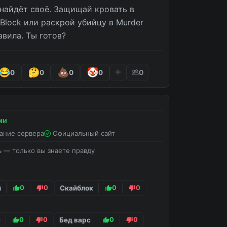
 найдёт своё. Защищай кровать в 
Block или раскрой убийцу в Murder 
авила. Ты готов?
0
0
0
0
0
ми
ание сервера
Официальный сайт
ь — только вы знаете правду
й
0
0
Скайблок
0
0
с
0
0
Бед варс
0
0