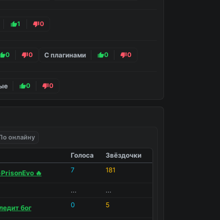
1
0
0
0
С плагинами
0
0
ые
0
0
По онлайну
Голоса
Звёздочки
7
181
PrisonEvo 🔥
...
...
0
5
ледит бог