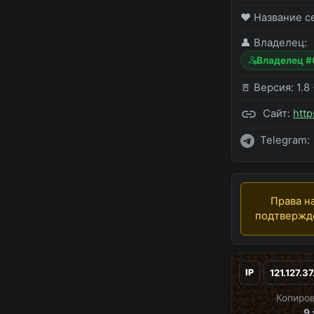
❤️ Название с
👤 Владелец:
Владелец 
🚪 Версия:
1.8 
Сайт:
http
Telegram:
Права на
подтверж
IP
Копиров
9