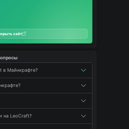
крыть сайт
вопросы
ft в Майнкрафте?
йнкрафте?
 на LeoCraft?