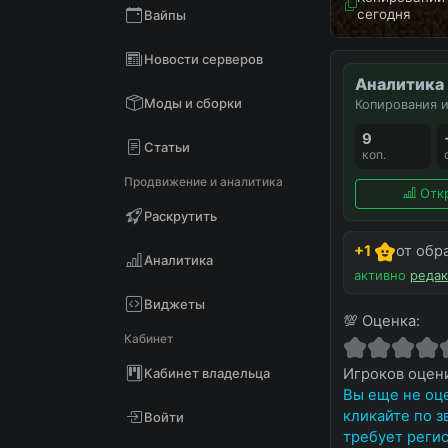
сегодня
Вайпы
Новости серверов
Аналитика
Моды и сборки
Копирования и
9
Статьи
коп.
Продвижение и аналитика
Отк
Раскрутить
+1
от обр
Аналитика
активно
редак
Виджеты
💯 Оценка:
Кабинет
Кабинет владельца
Игроков оце
Вы еще не оце
кликайте по з
Войти
требует регис