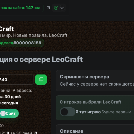
час на сайте:
1
4
7
чел.
Craft
 мир. Новые правила. LeoCraft
аделец
#000008158
ия о сервере LeoCraft
Скриншоты сервера
Скопировать
Сейчас у сервера нет скриншотов
аний IP адреса:
за 30 дней
0 игроков выбрали LeoCraft
вайпы
новости
снова онл
0
сегодня
Я тут играю
Будьте первым
Сайт
00
Описание
IP:
9
за 30 дней,
0