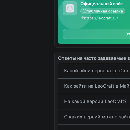
Официальный сайт
публичная ссылка
https://leocraft.ru/
От
Ответы на часто задаваемые 
Какой айпи сервера LeoCra
Как зайти на LeoCraft в Ма
На какой версии LeoCraft?
С каких версий можно зайти