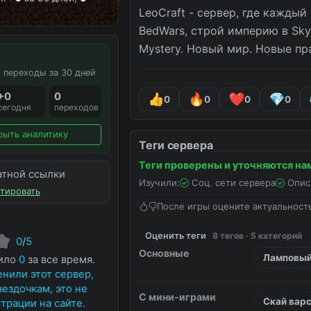
LeoCraft - сервер, где каждый
BedWars, строй империю в Sky
Mystery. Новый мир. Новые пр
 переходы за 30 дней
+0
0
0
0
0
0
сегодня
переходов
рыть аналитику
Теги сервера
Теги проверены и уточняются на
атной ссылки
Изучили:
Соц. сети сервера
Опис
тировать
После игры оцените актуальност
Оценить теги
8 тегов · 5 категорий
0
/
5
Основные
Ламповы
нило
0
за все время.
нили этот сервер,
вездочкам, это не
С мини-играми
Скай вар
трации на сайте.