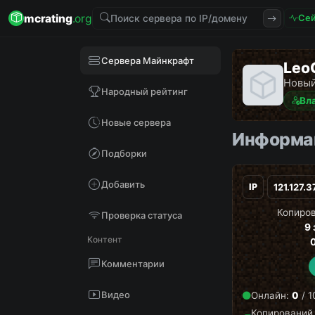
mcrating
.org
Сей
Сервера Майнкрафт
Leo
Новый
Народный рейтинг
Вл
Новые сервера
Информац
Подборки
Добавить
IP
Копиров
Проверка статуса
9
Контент
Комментарии
Видео
Онлайн:
0
/ 1
Копирований 