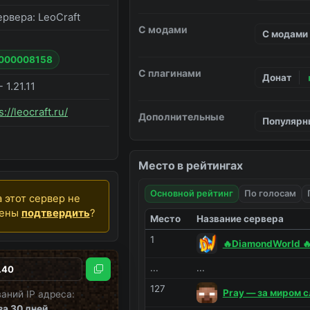
ервера:
LeoCraft
С модами
С модами
#000008158
С плагинами
Донат
- 1.21.11
s://leocraft.ru/
Дополнительные
Популярн
Место в рейтингах
Основной рейтинг
По голосам
 этот сервер не
дены
подтвердить
?
Место
Название сервера
1
🔥DiamondWorld 🔥
...
...
Скопировать
127
Pray — за миром с
аний IP адреса:
за 30 дней