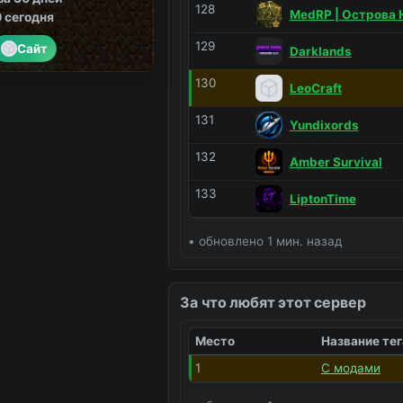
128
MedRP | Острова 
0
сегодня
129
Сайт
Darklands
130
LeoCraft
131
Yundixords
132
Amber Survival
133
LiptonTime
• обновлено 1 мин. назад
За что любят этот сервер
Место
Название тег
1
С модами