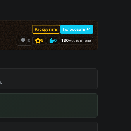
Раскрутить
Голосовать +1
0
5
0
130
место в топе
.
айн