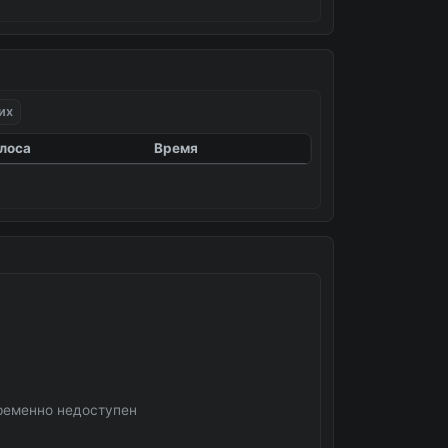
их
лоса
Время
ременно недоступен