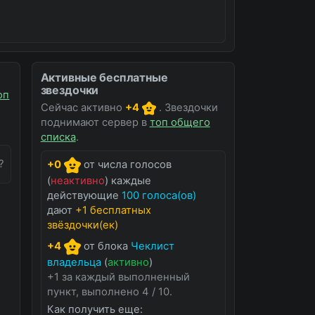
Активные бесплатные
звездочки
оп
Сейчас активно
+4
. Звездочки
поднимают сервер в
топ общего
списка
.
?
+0
от числа голосов
(
неактивно
) каждые
действующие
100 голоса(ов)
дают
+1 бесплатных
звёздочки(ек)
+4
от блока
Чеклист
владельца
(
активно
)
+1 за каждый выполненный
пункт, выполнено 4 / 10.
Как получить еще: