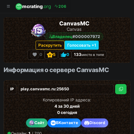
mcrating
.org
2
0
6
CanvasMC
Canvas
Владелец
#000007972
Раскрутить
Голосовать +1
0
5
0
133
место в топе
Информация о сервере CanvasMC
IP
Скопи
Копирований IP адреса:
4
за 30 дней
0
сегодня
Сайт
ВКонтакте
Discord
Онлайн:
1
/ 700