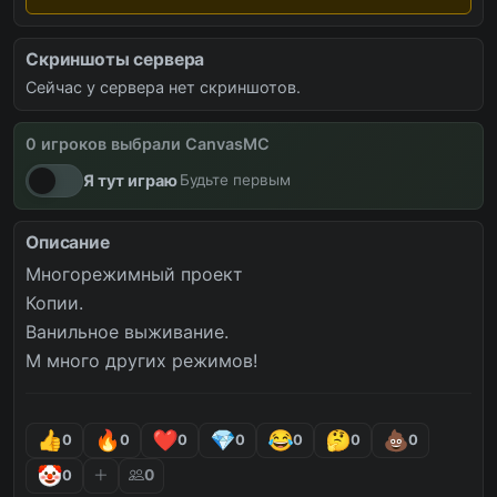
Скриншоты сервера
Сейчас у сервера нет скриншотов.
0 игроков выбрали CanvasMC
вайпы
новости
снова онлайн
Я тут играю
Будьте первым
Описание
Многорежимный проект

Копии.

Ванильное выживание.

М много других режимов!
0
0
0
0
0
0
0
0
0