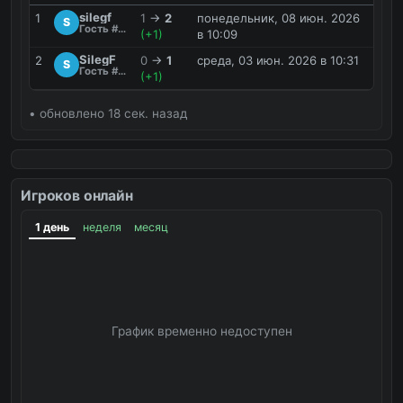
silegf
1
1
→
2
понедельник, 08 июн. 2026
S
Гость #RZOU
(+1)
в 10:09
SilegF
2
0
→
1
среда, 03 июн. 2026 в 10:31
S
Гость #RZOU
(+1)
• обновлено 18 сек. назад
Игроков онлайн
1 день
неделя
месяц
График временно недоступен