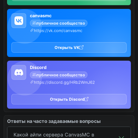
canvasmc
публичное сообщество
https://vk.com/canvasmc
Открыть VK
Discord
публичное сообщество
https://discord.gg/HRb2WmJ62
Открыть Discord
Ответы на часто задаваемые вопросы
Какой айпи сервера CanvasMC в