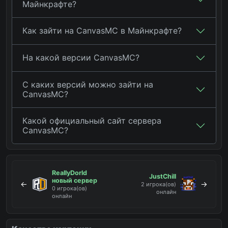
Майнкрафте?
Как зайти на CanvasMC в Майнкрафте?
На какой версии CanvasMC?
С каких версий можно зайти на
CanvasMC?
Какой официальный сайт сервера
CanvasMC?
ReallyDorld
JustChill
новый сервер
←
→
2 игрока(ов)
0 игрока(ов)
онлайн
онлайн