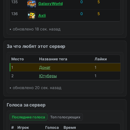
135
0
5
GalaxyWorld
136
0
5
Axli
• обновлено 18 сек. назад
За что любят этот сервер
Место
Название тега
Лайки
1
Донат
1
2
Ютуберы
1
• обновлено 20 сек. назад
Голоса за сервер
Последние голоса
Топ голосующих
#
Игрок
Голоса
Время