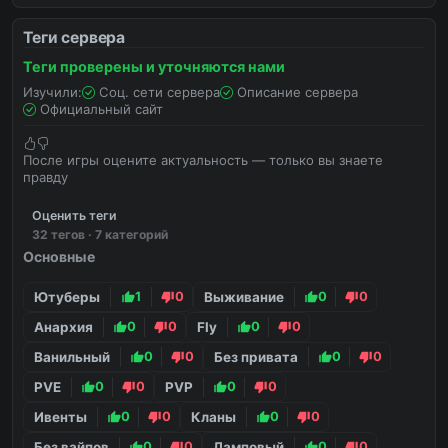
Теги сервера
Теги проверены и уточняются нами
Изучили:
Соц. сети сервера
Описание сервера
Официальный сайт
После игры оцените актуальность — только вы знаете
правду
Оценить теги
32 тегов · 7 категорий
Основные
Ютуберы
1
0
Выживание
0
0
Анархия
0
0
Fly
0
0
Ванильный
0
0
Без привата
0
0
PVE
0
0
PVP
0
0
Ивенты
0
0
Кланы
0
0
Без вайпов
0
0
Ламповый
0
0