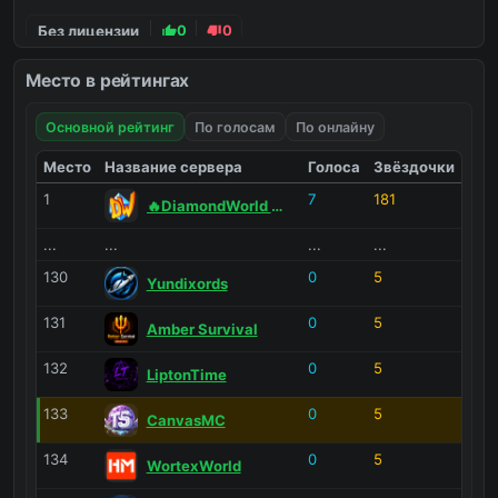
Без лицензии
0
0
Место в рейтингах
Язык и страны
Основной рейтинг
По голосам
По онлайну
Русские
0
0
Место
Название сервера
Голоса
Звёздочки
Платформа
1
7
181
🔥DiamondWorld 🔥PrisonEvo 🔥
Java
0
0
...
...
...
...
130
0
5
Похожие на известные
Yundixords
131
0
5
Похожие на FunTime
0
0
Amber Survival
132
0
5
LiptonTime
133
0
5
CanvasMC
134
0
5
WortexWorld