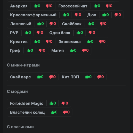
Анархия
0
0
Голосовой чат
0
0
Кроссплатформенный
0
0
Дюп
0
0
Ламповый
0
0
Скайблок
0
0
PVP
0
0
Один блок
0
0
Креатив
0
0
Экономика
0
0
Гриф
0
0
Магия
0
0
С мини-играми
Скай варс
0
0
Кит ПВП
0
0
С модами
Forbidden Magic
0
0
Властелин колец
0
0
С плагинами