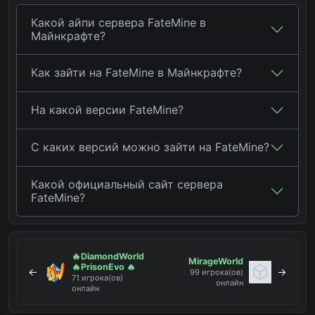
Какой айпи сервера FateMine в
Майнкрафте?
Как зайти на FateMine в Майнкрафте?
На какой версии FateMine?
С каких версий можно зайти на FateMine?
Какой официальный сайт сервера
FateMine?
🔥DiamondWorld
MirageWorld
🔥PrisonEvo 🔥
←
→
99 игрока(ов)
71 игрока(ов)
онлайн
онлайн