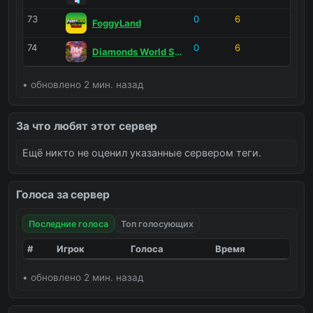
Тренировка строительства
0
0
73
0
6
FoggyLand
Тренировка PVP
0
0
74
0
6
Diamonds World SMP
Тренировка Бед Варс
0
0
• обновлено 2 мин. назад
За что любят этот сервер
Ещё никто не оценил указанные сервером теги.
Голоса за сервер
Последние голоса
Топ голосующих
#
Игрок
Голоса
Время
• обновлено 2 мин. назад