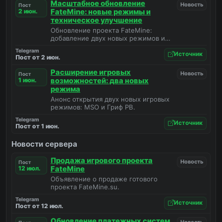
Масштабное обновление
Новость
Пост
2 июн.
FateMine: новые режимы и
техническое улучшение
Обновление проекта FateMine:
добавление двух новых режимов и
увеличение объема оперативной
Telegram
памяти сервера.
Источник
Пост от 2 июн.
Расширение игровых
Новость
Пост
1 июн.
возможностей: два новых
режима
Анонс открытия двух новых игровых
режимов: MSO и Гриф РВ.
Telegram
Источник
Пост от 1 июн.
Новости сервера
Продажа игрового проекта
Новость
Пост
12 июл.
FateMine
Объявление о продаже готового
проекта FateMine.su.
Telegram
Источник
Пост от 12 июл.
Обновление платежных систем