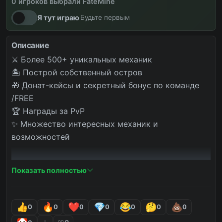
0 игроков выбрали FateMine
вайпы
новости
снова онлайн
Я тут играю
Будьте первым
Описание
⚔️ Более 500+ уникальных механик

🏝️ Построй собственный остров

🎁 Донат-кейсы и секретный бонус по команде 
/FREE

🏆 Награды за PvP

✨ Множество интересных механик и 
возможностей

Залетай и начни своё приключение уже сегодня! 
Показать полностью
🚀
0
0
0
0
0
0
0