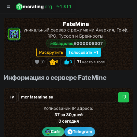
mcrating
.org
1
8
1
1
FateMine
уникальный сервер с режимами Анархия, Гриф,
RPG, Tycoon и Брейнроты!
Владелец
#000008307
Раскрутить
Голосовать +1
0
6
0
71
место в топе
Информация о сервере FateMine
IP
Скопи
Копирований IP адреса:
37
за 30 дней
0
сегодня
Сайт
Telegram