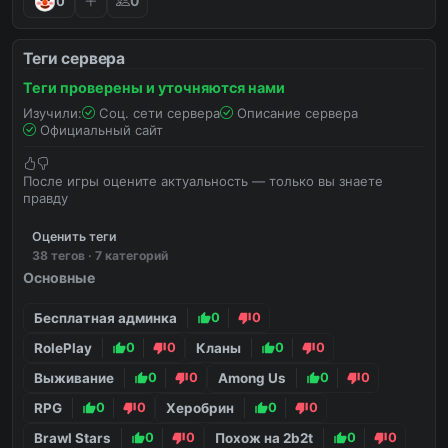
0
0
Теги сервера
Теги проверены и уточняются нами
Изучили:
Соц. сети сервера
Описание сервера
Официальный сайт
После игры оцените актуальность — только вы знаете
правду
Оценить теги
38 тегов · 7 категорий
Основные
Бесплатная админка
0
0
RolePlay
0
0
Кланы
0
0
Выживание
0
0
Among Us
0
0
RPG
0
0
Херобрин
0
0
Brawl Stars
0
0
Похож на 2b2t
0
0