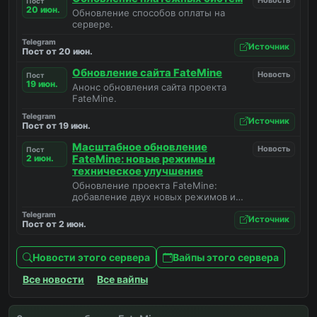
Новость
Пост
20 июн.
Обновление способов оплаты на
сервере.
Telegram
Источник
Пост от 20 июн.
Обновление сайта FateMine
Новость
Пост
19 июн.
Анонс обновления сайта проекта
FateMine.
Telegram
Источник
Пост от 19 июн.
Масштабное обновление
Новость
Пост
2 июн.
FateMine: новые режимы и
техническое улучшение
Обновление проекта FateMine:
добавление двух новых режимов и
увеличение объема оперативной
Telegram
памяти сервера.
Источник
Пост от 2 июн.
Новости этого сервера
Вайпы этого сервера
Все новости
Все вайпы