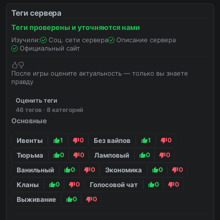
Теги сервера
Теги проверены и уточняются нами
Изучили:
Соц. сети сервера
Описание сервера
Официальный сайт
После игры оцените актуальность — только вы знаете
правду
Оценить теги
46 тегов · 8 категорий
Основные
Ивенты
1
0
Без вайпов
1
0
Тюрьма
0
0
Ламповый
0
0
Ванильный
0
0
Экономика
0
0
Кланы
0
0
Голосовой чат
0
0
Выживание
0
0