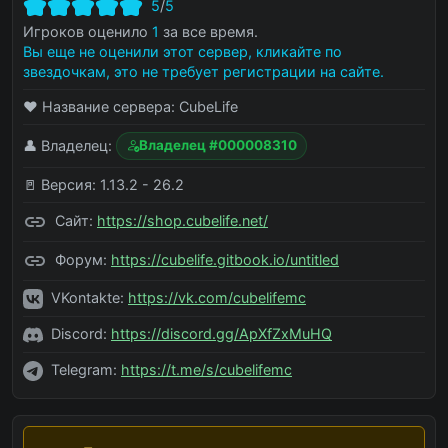
5
/
5
Игроков оценило
1
за все время.
Вы еще не оценили этот сервер, кликайте по
звездочкам, это не требует регистрации на сайте.
❤️ Название сервера:
CubeLife
👤 Владелец:
Владелец #000008310
🚪 Версия:
1.13.2 - 26.2
Сайт:
https://shop.cubelife.net/
Форум:
https://cubelife.gitbook.io/untitled
VKontakte:
https://vk.com/cubelifemc
Discord:
https://discord.gg/ApXfZxMuHQ
Telegram:
https://t.me/s/cubelifemc