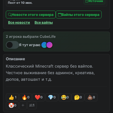
Источник
Пост от 10 июн.
Новости этого сервера
Вайпы этого сервера
Все новости
Все вайпы
2 игрока выбрали CubeLife
вайпы
новости
снова онлайн
Я тут играю
Описание
Классический Minecraft сервер без вайпов. 
Честное выживание без админок, креатива, 
дюпов, автошахт и т.д.
1
0
0
0
0
0
0
1
0