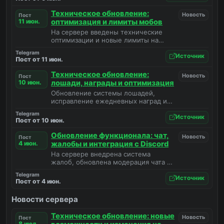
Техническое обновление:
Новость
Пост
11 июн.
оптимизация и лимиты мобов
На сервере введены технические
оптимизации и новые лимиты на
количество мобов для повышения
Telegram
производительности.
Источник
Пост от 11 июн.
Техническое обновление:
Новость
Пост
10 июн.
лошади, награды и оптимизация
Обновление системы лошадей,
исправление ежедневных наград и
анонс будущих лимитов на мобов.
Telegram
Источник
Пост от 10 июн.
Обновление функционала: чат,
Новость
Пост
4 июн.
жалобы и интеграция с Discord
На сервере внедрена система
жалоб, обновлена модерация чата и
добавлена интеграция с Discord.
Telegram
Источник
Пост от 4 июн.
Новости сервера
Техническое обновление: новые
Новость
Пост
8 июл.