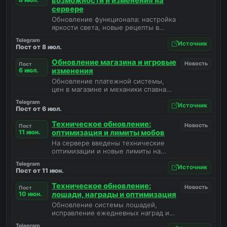
возможности и изменения на
сервере
Обновление функционала: настройка
яркости света, новые рецепты в
камнерезе, перенос зоны
Telegram
телепортации и обновление
Источник
Пост от 8 июл.
подарков на спавне.
Обновление магазина и игровые
Новость
Пост
6 июл.
изменения
Обновление платежной системы,
цен в магазине и механики спавна
мобов.
Telegram
Источник
Пост от 6 июл.
Техническое обновление:
Новость
Пост
11 июн.
оптимизация и лимиты мобов
На сервере введены технические
оптимизации и новые лимиты на
количество мобов для повышения
Telegram
производительности.
Источник
Пост от 11 июн.
Техническое обновление:
Новость
Пост
10 июн.
лошади, награды и оптимизация
Обновление системы лошадей,
исправление ежедневных наград и
анонс будущих лимитов на мобов.
Telegram