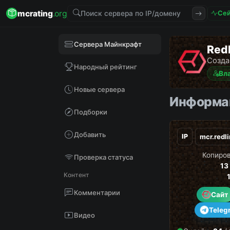
mcrating
.org
Сей
Сервера Майнкрафт
Red
Созда
Народный рейтинг
Вл
Новые сервера
Информац
Подборки
Добавить
IP
Копиров
Проверка статуса
13
Контент
Комментарии
Сайт
Teleg
Видео