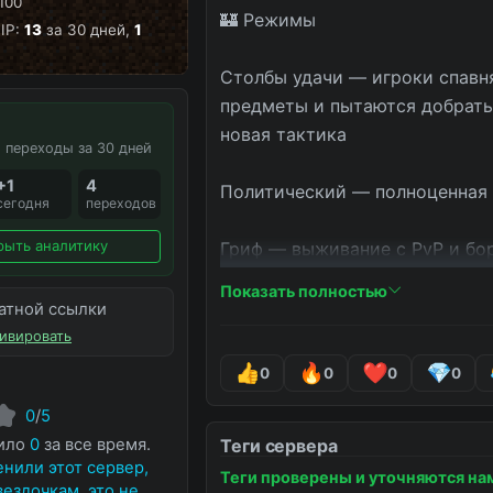
100
🏰 Режимы

IP:
13
за 30 дней,
1
Столбы удачи — игроки спавня
предметы и пытаются добрать
новая тактика

 переходы за 30 дней
+1
4
Политический — полноценная с
сегодня
переходов
рыть аналитику
Гриф — выживание с PvP и бор
объединяйтесь или мстите (при
Показать полностью
атной ссылки
Анархия — хардкорное выживани
ивировать
0
0
0
0
BedWars — защищайте свою кро
0
/
5
удерживайте контроль над ка
нило
0
за все время.
Теги сервера
нили этот сервер,
Теги проверены и уточняются на
вездочкам, это не