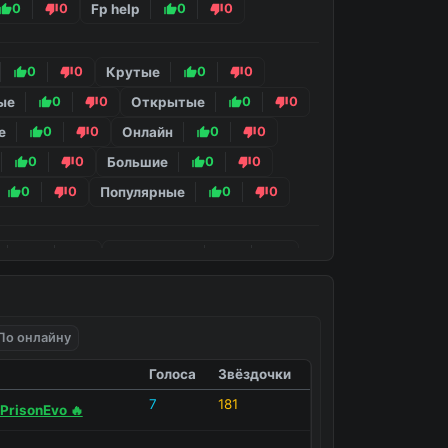
0
0
Fp help
0
0
0
0
Крутые
0
0
ые
0
0
Открытые
0
0
е
0
0
Онлайн
0
0
0
0
Большие
0
0
0
0
Популярные
0
0
0
0
Украинские
0
0
0
0
Зарубежные
0
0
По онлайну
0
0
Голоса
Звёздочки
7
181
PrisonEvo 🔥
а Hypixel
0
0
...
...