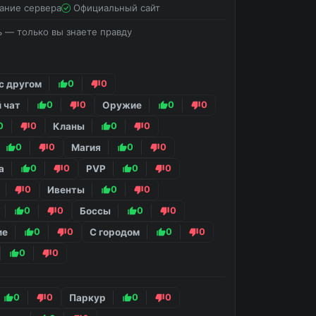
ание сервера
Официальный сайт
ь — только вы знаете правду
с другом
0
0
 чат
0
0
Оружие
0
0
0
0
Кланы
0
0
0
0
Магия
0
0
а
0
0
PVP
0
0
0
Ивенты
0
0
0
0
Боссы
0
0
ие
0
0
С городом
0
0
0
0
0
0
Паркур
0
0