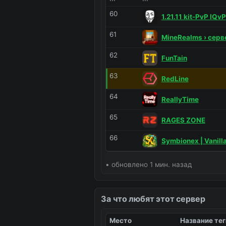
60
1.21.11 kit-PvP IQvP
Для тренировки
Трениров
61
MineRealms › сер
62
FunTain
63
RedLine
64
ReallyTime
65
RAGES ZONE
66
Symbionex | Vanilla
• обновлено 1 мин. назад
За что любят этот сервер
Место
Название тег