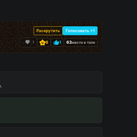
Раскрутить
Голосовать +1
1
6
1
63
место в топе
.
айн