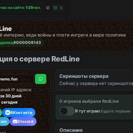
час на сайте:
1
2
5
чел.
Line
й империю, веди войны и плети интриги в мире политики
аделец
#000008143
ия о сервере RedLine
Скриншоты сервера
Скопировать
Сейчас у сервера нет скриншотов
аний IP адреса:
за 30 дней
0 игроков выбрали RedLine
вайпы
новости
снова онл
1
сегодня
Я тут играю
Будьте первым
ВКонтакте
ram
Discord
Описание