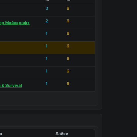
3
6
ка Бед Варс
0
0
2
6
вер Майнкрафт
1
6
1
6
1
6
1
6
1
6
 & Survival
а
Лайки