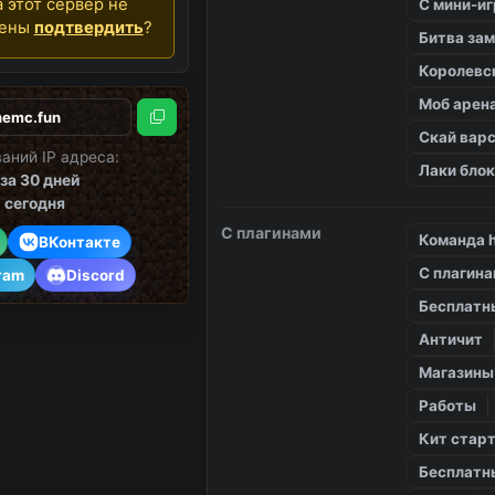
 этот сервер не
С мини-и
дены
подтвердить
?
Битва за
Королевс
Моб арен
Скопировать
Скай вар
аний IP адреса:
Лаки бло
за 30 дней
1
сегодня
С плагинами
Команда 
ВКонтакте
С плагин
ram
Discord
Бесплатн
Античит
Магазины
Работы
Кит стар
Бесплатн