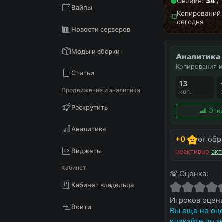
Онлайн:
34
/ 
Вайпы
Копирований 
сегодня
Новости серверов
Моды и сборки
Аналитика
Копирования и
Статьи
13
Продвижение и аналитика
коп.
Раскрутить
Отк
Аналитика
+0
от обр
Виджеты
неактивно
акт
Кабинет
💯 Оценка:
Кабинет владельца
Игроков оце
Войти
Вы еще не оце
кликайте по з