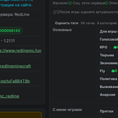
Изучили:
Соц. сети сервера
Опис
трации на сайте.
После игры оцените актуальност
ервера:
RedLine
Оценить теги
58 тегов · 8 категорий
Основные
#000008143
Для игры 
Голосовой
 - 1.21.11
RPG
s://www.redlinemc.fun
Тюрьма
Экономик
/redlineminecraft
Fly
0
Политика
rd.gg/tuFa8B4T8b
Выживан
Анархия
/mc_redline
С мини-играми
Прятки