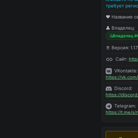
требует регис
❤️ Название с
👤 Владелец:
Владелец 
🚪 Версия:
1.17
Сайт:
http
VKontakte:
https://vk.com
Discord:
https://disco
Telegram:
https://t.me/s