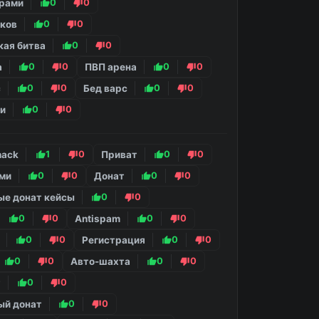
грами
0
0
мков
0
0
кая битва
0
0
а
0
0
ПВП арена
0
0
с
0
0
Бед варс
0
0
ки
0
0
hack
1
0
Приват
0
0
ами
0
0
Донат
0
0
ые донат кейсы
0
0
0
0
Antispam
0
0
0
0
Регистрация
0
0
0
0
Авто-шахта
0
0
т
0
0
ый донат
0
0