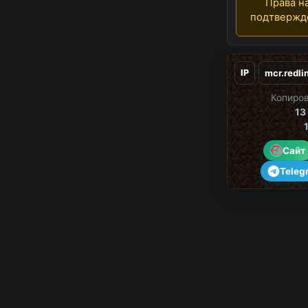
Права на
подтверж
IP
Копиров
13
Сайт
Teleg