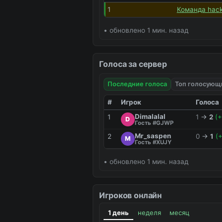
1
Команда hac
• обновлено 1 мин. назад
Голоса за сервер
Последние голоса
Топ голосующ
#
Игрок
Голоса
Dimalalal
1
1
→
2
(+
D
Гость #GJWP
Mr_saspen
2
0
→
1
(+
M
Гость #XUJY
• обновлено 1 мин. назад
Игроков онлайн
1 день
неделя
месяц