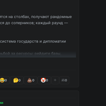
тся на столбах, получают рандомные 
ся до соперников; каждый раунд — 
истема государств и дипломатии

ьбой за ресурсы: рейдите базы, 
ваты здесь взрываются)

е без правил

0
0
0
0
0
вать, ломайте кровати врагов и 
ртой
ми