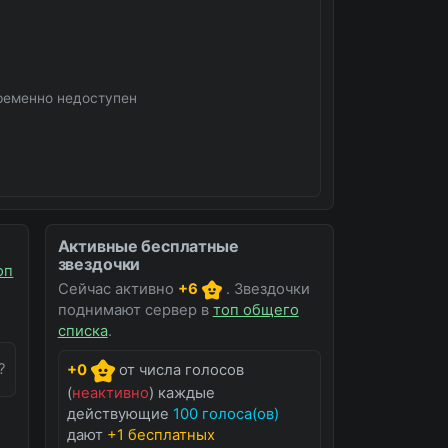
ременно недоступен
Активные бесплатные
звездочки
оп
Сейчас активно
+6
. Звездочки
поднимают сервер в
топ общего
списка
.
?
+0
от числа голосов
(
неактивно
) каждые
действующие
100 голоса(ов)
дают
+1 бесплатных