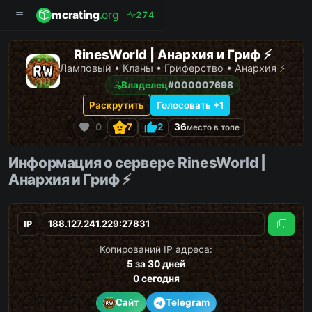
mcrating
.org
2
7
4
RinesWorld | Анархия и Гриф ⚡
Ламповый • Кланы • Гриферство • Анархия ⚡
Владелец
#000007698
Раскрутить
Голосовать +1
0
7
2
36
место в топе
Информация о сервере RinesWorld |
Анархия и Гриф ⚡
IP
Скопи
Копирований IP адреса:
5
за 30 дней
0
сегодня
Сайт
Telegram