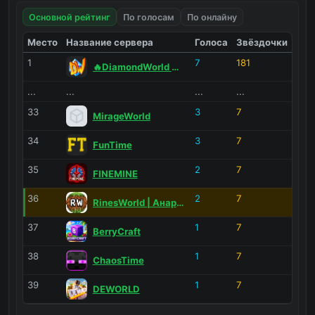
Основной рейтинг
По голосам
По онлайну
Без дюпа
0
0
Без мини-игр
0
0
Без 1000 лвл
0
0
Без лицензии
0
0
Место
Название сервера
Голоса
Звёздочки
1
7
181
🔥DiamondWorld 🔥PrisonEvo 🔥
Язык и страны
...
...
...
...
Русские
0
0
33
3
7
MirageWorld
Платформа
34
3
7
FunTime
Java
0
0
35
2
7
FINEMINE
36
2
7
RinesWorld | Анархия и Гриф ⚡
37
1
7
BerryCraft
38
1
7
ChaosTime
39
1
7
DEWORLD