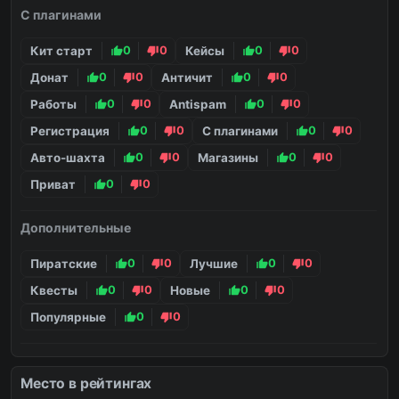
С плагинами
Кит старт
0
0
Кейсы
0
0
Донат
0
0
Античит
0
0
Работы
0
0
Antispam
0
0
Регистрация
0
0
С плагинами
0
0
Авто-шахта
0
0
Магазины
0
0
Приват
0
0
Дополнительные
Пиратские
0
0
Лучшие
0
0
Квесты
0
0
Новые
0
0
Популярные
0
0
Без наличия
Место в рейтингах
Без лаунчера
0
0
Без модов
0
0