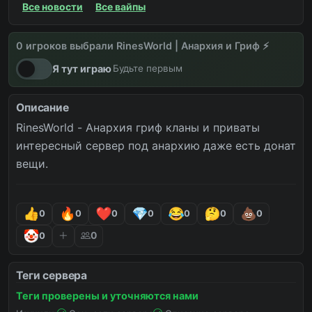
Все новости
Все вайпы
0 игроков выбрали RinesWorld | Анархия и Гриф ⚡
вайпы
новости
снова онлайн
Я тут играю
Будьте первым
Описание
RinesWorld - Анархия гриф кланы и приваты 
интересный сервер под анархию даже есть донат 
вещи.
0
0
0
0
0
0
0
0
0
Теги сервера
Теги проверены и уточняются нами