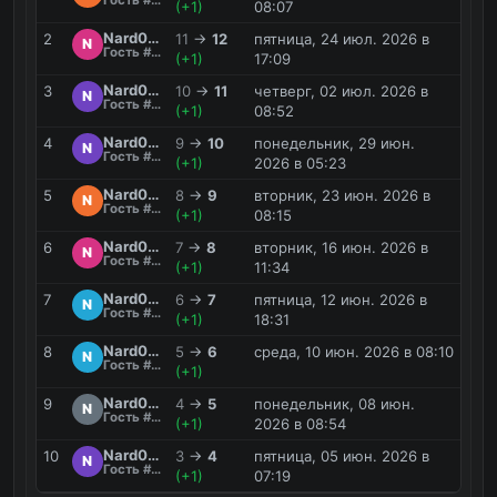
(+1)
08:07
Nard0m_2
2
11
→
12
пятница, 24 июл. 2026 в
N
Гость #VEQD
(+1)
17:09
Nard0m10_
3
10
→
11
четверг, 02 июл. 2026 в
N
Гость #FYYM
(+1)
08:52
Nard0m10_
4
9
→
10
понедельник, 29 июн.
N
Гость #FYYM
(+1)
2026 в 05:23
Nard0m9_
5
8
→
9
вторник, 23 июн. 2026 в
N
Гость #VDUW
(+1)
08:15
Nard0m8_
6
7
→
8
вторник, 16 июн. 2026 в
N
Гость #VDU1
(+1)
11:34
Nard0m7_
7
6
→
7
пятница, 12 июн. 2026 в
N
Гость #VDT6
(+1)
18:31
Nard0m_7
8
5
→
6
среда, 10 июн. 2026 в 08:10
N
Гость #VEQI
(+1)
Nard0m6_
9
4
→
5
понедельник, 08 июн.
N
Гость #VDSB
(+1)
2026 в 08:54
Nard0m5_
10
3
→
4
пятница, 05 июн. 2026 в
N
Гость #VDRG
(+1)
07:19