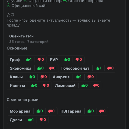
Изучили:
Соц. сети сервера
Описание сервера
Официальный сайт
После игры оцените актуальность — только вы знаете
правду
Оценить теги
35 тегов · 7 категорий
Основные
Гриф
1
0
PVP
0
0
Экономика
0
0
Голосовой чат
1
0
Кланы
0
0
Анархия
1
0
Ивенты
0
0
Ламповый
0
0
С мини-играми
Моб арена
0
0
ПВП арена
0
0
Дуэли
1
0