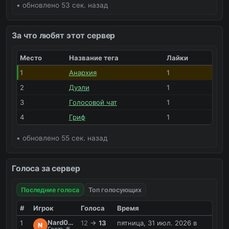
• обновлено 53 сек. назад
За что любят этот сервер
Место
Название тега
Лайки
1
Анархия
1
2
Дуэли
1
3
Голосовой чат
1
4
Гриф
1
• обновлено 55 сек. назад
Голоса за сервер
Последние голоса
Топ голосующих
#
Игрок
Голоса
Время
Nard0m_3
1
12
→
13
пятница, 31 июл. 2026 в
N
Гость #VEQE