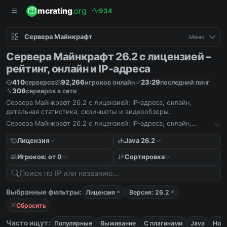
mcrating
.org
9
3
4
Сервера Майнкрафт
Меню
Сервера Майнкрафт 26.2 с лицензией –
рейтинг, онлайн и IP-адреса
410
92,266
23:29
серверов
игроков онлайн
последний пинг
306
серверов в сети
Сервера Майнкрафт 26.2 с лицензией: IP-адреса, онлайн,
детальная статистика, скриншоты и видеообзоры.
Сервера Майнкрафт 26.2 с лицензией: IP-адреса, онлайн,
детальная статистика, скриншоты и видеообзоры.
Лицензия
Java 26.2
Игроков: от 0
Сортировка
Выбранные фильтры:
Лицензия
Версия: 26.2
Сбросить
Часто ищут:
Популярные
Выживание
С плагинами
Java
Нов