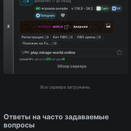
добавлен 17 дн назад
4
0 игроков онлайн
v 1.16.5 - 26.2
Сайт
VK
Telegram
2
✦
MIRAGE
WORLD
✦
⚔
Анархия
✦
Регистрация
0
Кит ПВП
0
ПВП арена
0
Похожие на FunTime
0
play.mirage-world.online
PC
20
6
копий IP
в августе
сегодня
Обзор сервера
Все сервера загружены.
Ответы на часто задаваемые
вопросы