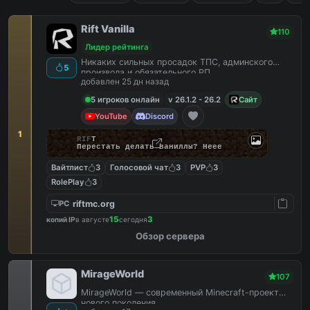
Rift Vanilla
110
Лидер рейтинга
Никаких сильных просадок ТПС, админского
5
произвола и обязательного РП.
добавлен 25 дн назад
5 игроков онлайн
v 26.1.2 - 26.2
Сайт
YouTube
Discord
1
R
I
F
T
Перестать делать ваниллы? Неее
Вайтлист
3
Голосовой чат
3
PVP
3
RolePlay
3
riftmc.org
PC
15
3
копий IP
в августе
сегодня
Обзор сервера
MirageWorld
107
MirageWorld — современный Minecraft-проект
нового поколения.